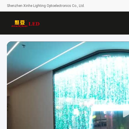
Shenzhen Xinhe Lighting Optoelectronics Co., Ltd.