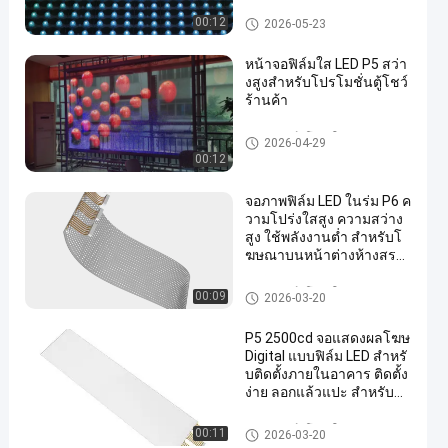
หน้าจอตาข่าย LED
00:12
2026-05-23
หน้าจอฟิล์มใส LED P5 สว่า
งสูงสำหรับโปรโมชั่นตู้โชว์
ร้านค้า
หน้าจอฟิล์มโปร่งใส LED
2026-04-29
00:12
จอภาพฟิล์ม LED ในร่ม P6 ค
วามโปร่งใสสูง ความสว่าง
สูง ใช้พลังงานต่ำ สำหรับโ
ฆษณาบนหน้าต่างห้างสรร
พสินค้า
หน้าจอฟิล์มโปร่งใส LED
00:09
2026-03-20
P5 2500cd จอแสดงผลโฆษ
Digital แบบฟิล์ม LED สำหรั
บติดตั้งภายในอาคาร ติดตั้ง
ง่าย ลอกแล้วแปะ สำหรับติ
ดกระจกหน้าร้าน
หน้าจอฟิล์มโปร่งใส LED
00:11
2026-03-20