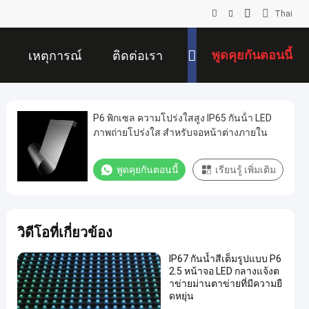
Thai
พูดคุยกันตอนนี้
เหตุการณ์
ติดต่อเรา
P6 พิกเซล ความโปร่งใสสูง IP65 กันน้ํา LED
ภาพถ่ายโปร่งใส สําหรับจอหน้าต่างภายใน
พูดคุยกันตอนนี้
เรียนรู้ เพิ่มเติม
วิดีโอที่เกี่ยวข้อง
IP67 กันน้ำสีเต็มรูปแบบ P6
2.5 หน้าจอ LED กลางแจ้งต
าข่ายม่านตาข่ายที่มีความยื
ดหยุ่น