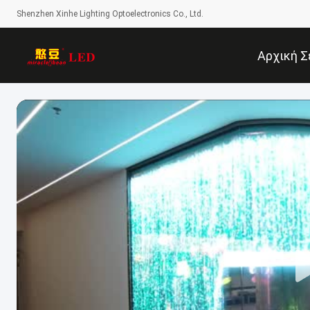
Shenzhen Xinhe Lighting Optoelectronics Co., Ltd.
Αρχική Σ