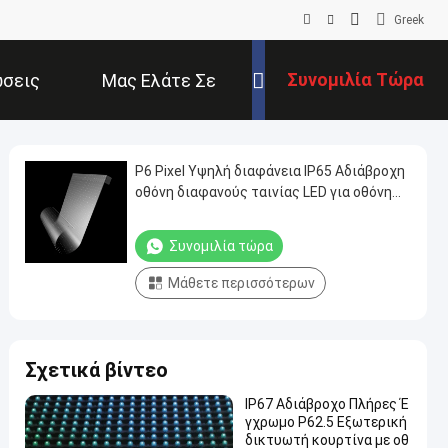
Greek
Συνομιλία Τώρα
σεις
Μας Ελάτε Σε
Επαφή Με
P6 Pixel Υψηλή διαφάνεια IP65 Αδιάβροχη
οθόνη διαφανούς ταινίας LED για οθόνη
παραθύρου εσωτερικού λιανικού
εμπορίου
Συνομιλία τώρα
Μάθετε περισσότερων
Σχετικά βίντεο
IP67 Αδιάβροχο Πλήρες Έ
γχρωμο P62.5 Εξωτερική
δικτυωτή κουρτίνα με οθ