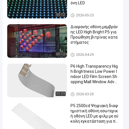
όνη LED
Οθόνη LED Mesh
00:12
2026-05-23
Διαφανής οθόνη μεμβράν
ης LED High Bright P5 για
Προώθηση βιτρίνας κατα
στήματος
LED διαφανής οθόνη φιλμ
00:12
2026-04-29
P6 High Transparency Hig
h Brightness Low Power I
ndoor LED Film Screen Sh
opping Mall Window Adver
tising Screen
LED διαφανής οθόνη φιλμ
00:09
2026-03-20
P5 2500cd Ψηφιακή διαφ
ημιστική οθόνη εσωτερικ
ή οθόνη LED με φιλμ με εύ
κολη εγκατάσταση για πα
ράθυρο καταστήματος