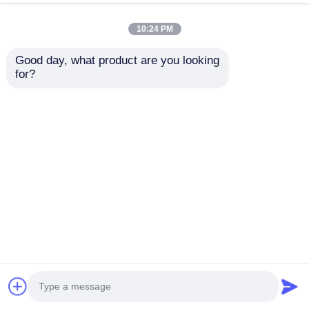
今雑談しなさい
問い合わせを送信する
10:24 PM
#
透明なLEDフィルムディスプレイ
#
柔軟な透明LEDフィルム
Good day, what product are you looking 
#
LEDフィルムディスプレイ画面
for?
LED透明なフィルムスクリーン
2026-06-01
P6 240*960 高透明屋内 LED 透明フィルムスクリーンガラス窓小売ウィンド
ウディスプレイ用 小売店のウィンドウディスプレイ用に設計された、優れた
視認性と鮮やかな色彩性能を備えた、透明度の高い LED 透明フィルム スク
リーンです。 製品仕様 モデル名 XH-JHP-P6 サイズ 960×480mm 力 200～
240W 動作電圧 5V 色 RGBW 動作温度 -20℃～65℃ 保管温度 ...
お問い合わせ
訪問者のメッセージ
メッセージを残しなさい
まだ公のコメントはない