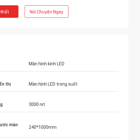
 Nhất
Nói Chuyện Ngay.
Màn hình kính LED
ển thị
Màn hình LED trong suốt
ng
3000 nit
hước màn
240*1000mm