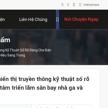
Vietnamese
Nói Chuyện Ngay.
iện
Liên Hệ Chúng
hẩm
Tôi
ông Kỹ Thuật Số Rõ Ràng Cho Bán
Hiệu Sang Trọng
ển thị truyền thông kỹ thuật số rõ
 tâm triển lãm sân bay nhà ga và