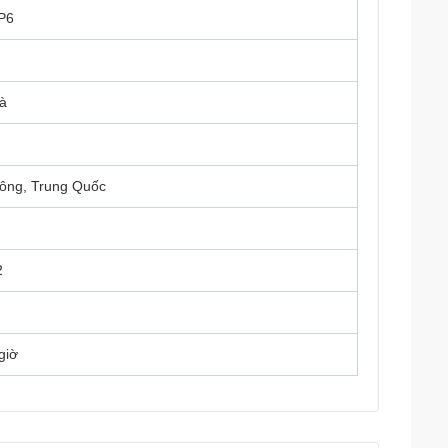
P6
à
ông, Trung Quốc
2
giờ