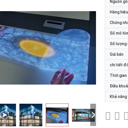
Nguồn gố
Hàng hiệu
Chứng nh
Số mô hì
Số lượng 
Giá bán
chi tiết đ
Thời gian
Điều khoả
Khả năng