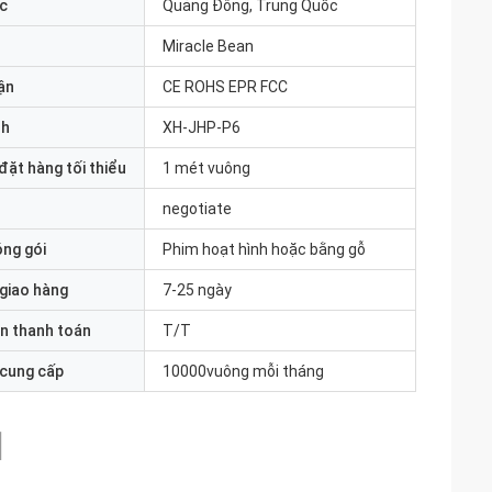
c
Quảng Đông, Trung Quốc
Miracle Bean
ận
CE ROHS EPR FCC
nh
XH-JHP-P6
đặt hàng tối thiểu
1 mét vuông
negotiate
óng gói
Phim hoạt hình hoặc bằng gỗ
 giao hàng
7-25 ngày
n thanh toán
T/T
 cung cấp
10000vuông mỗi tháng