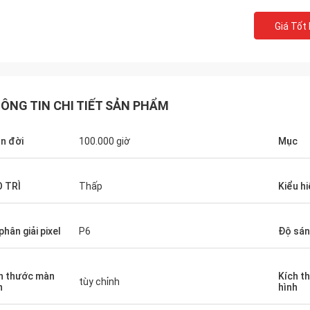
Giá Tốt
ÔNG TIN CHI TIẾT SẢN PHẨM
n đời
100.000 giờ
Mục
 TRÌ
Thấp
Kiểu hi
phân giải pixel
P6
Độ sá
h thước màn
Kích t
tùy chỉnh
h
hình