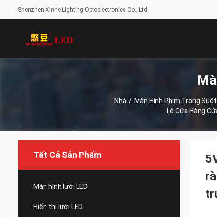
Shenzhen Xinhe Lighting Optoelectronics Co., Ltd.
Mà
Nhà
/
Màn Hình Phim Trong Suốt
Lẻ Cửa Hàng Cử
Tất Cả Sản Phẩm
5V
rà
Màn hình lưới LED
tr
Hiển thị lưới LED