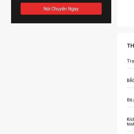
Nói Chuyện Ngay.
TH
Trọ
BẢO
Độ 
Kíc
hìn