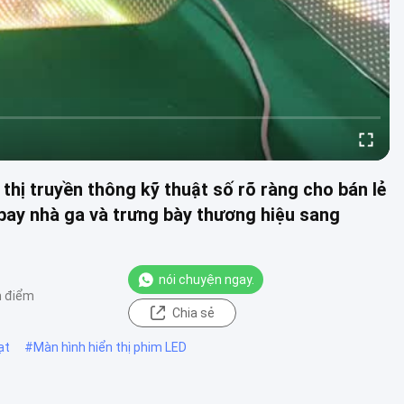
thị truyền thông kỹ thuật số rõ ràng cho bán lẻ
 bay nhà ga và trưng bày thương hiệu sang
nói chuyện ngay.
n điểm
Chia sẻ
ạt
#
Màn hình hiển thị phim LED