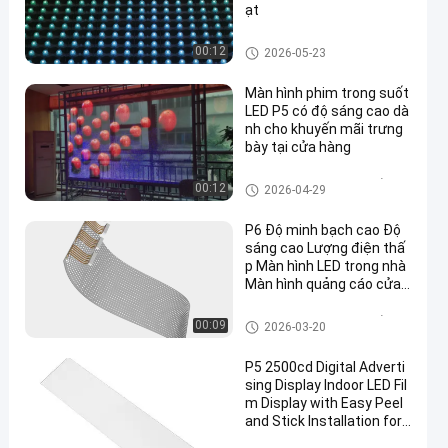
ạt
Màn hình lưới LED
00:12
2026-05-23
Màn hình phim trong suốt
LED P5 có độ sáng cao dà
nh cho khuyến mãi trưng
bày tại cửa hàng
Màn hình phim trong suốt LED
00:12
2026-04-29
P6 Độ minh bạch cao Độ
sáng cao Lượng điện thấ
p Màn hình LED trong nhà
Màn hình quảng cáo cửa
sổ trung tâm mua sắm
Màn hình phim trong suốt LED
00:09
2026-03-20
P5 2500cd Digital Adverti
sing Display Indoor LED Fil
m Display with Easy Peel
and Stick Installation for
Shop Window (Màn hình q