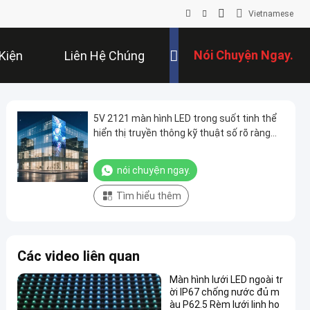
Vietnamese
Nói Chuyện Ngay.
Kiện
Liên Hệ Chúng
Tôi
5V 2121 màn hình LED trong suốt tinh thể
hiển thị truyền thông kỹ thuật số rõ ràng
cho bán lẻ cửa hàng cửa sổ kính trung tâm
triển lãm sân bay nhà ga và trưng bày
nói chuyện ngay.
thương hiệu sang trọng
Tìm hiểu thêm
Các video liên quan
Màn hình lưới LED ngoài tr
ời IP67 chống nước đủ m
àu P62.5 Rèm lưới linh ho