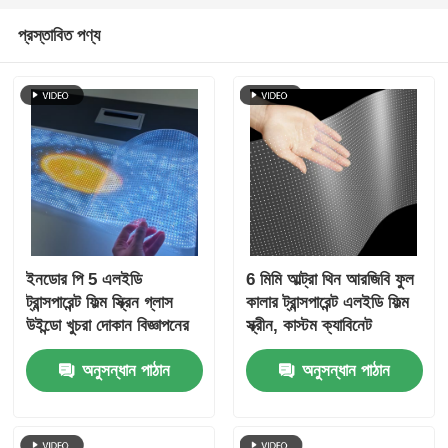
প্রস্তাবিত পণ্য
ইনডোর পি 5 এলইডি
6 মিমি আল্ট্রা থিন আরজিবি ফুল
ট্রান্সপারেন্ট ফিল্ম স্ক্রিন গ্লাস
কালার ট্রান্সপারেন্ট এলইডি ফিল্ম
উইন্ডো খুচরা দোকান বিজ্ঞাপনের
স্ক্রীন, কাস্টম ক্যাবিনেট
জন্য উচ্চ সংজ্ঞা আঠালো প্রদর্শন
ডাইমেনশন, মল স্টোর উইন্ডোর
অনুসন্ধান পাঠান
অনুসন্ধান পাঠান
বাণিজ্যিক বিজ্ঞাপনের জন্য উচ্চ
স্বচ্ছতা নমনীয় এলইডি ফিল্ম