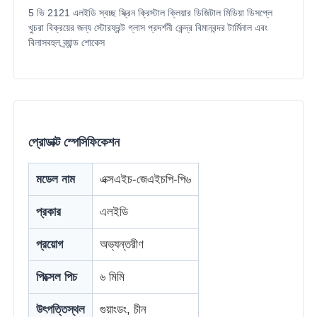
5 ভি 2121 এলইডি স্বচ্ছ স্ক্রিন ক্রিস্টাল ক্লিয়ার ডিজিটাল মিডিয়া ডিসপ্লে
খুচরা বিক্রয়ের জন্য স্টোরফ্রন্ট গ্লাস প্রদর্শনী কেন্দ্র বিমানবন্দর টার্মিনাল এবং
বিলাসবহুল ব্র্যান্ড শোকেস
প্রোডাক্ট স্পেসিফিকেশন
মডেল নাম
এক্সএইচ-জেএইচপি-পি৬
প্রকার
এলইডি
বাড়ি
প্রয়োগ
অভ্যন্তরীণ
পণ্য
পিক্সেল পিচ
৬ মিমি
উৎপত্তিস্থল
গুয়াংডং, চীন
আমাদের সম্পর্কে