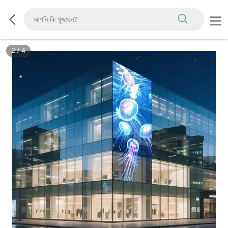
3
/
4