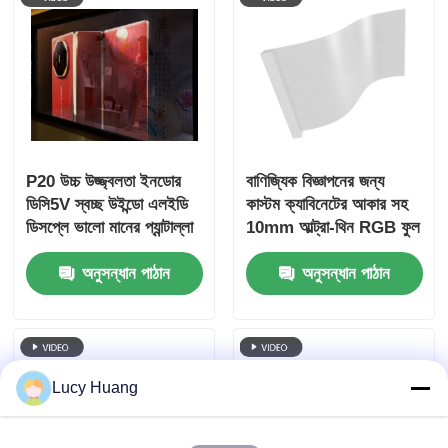
P20 উচ্চ উজ্জ্বলতা ইনডোর
বাণিজ্যিক বিজ্ঞাপনের জন্য
ডিসি5V স্বচ্ছ উইন্ডো এলইডি
কাস্টম ক্যাবিনেটের আকার সহ
ডিসপ্লে ভালো মানের প্যান্টাল্লা
10mm আল্ট্রা-থিন RGB ফুল
এলইডি স্বচ্ছ পর্দা
কালার ট্রান্সপারেন্ট LED ফিল্ম
অনুসন্ধান পাঠান
অনুসন্ধান পাঠান
স্ক্রীন
Lucy Huang