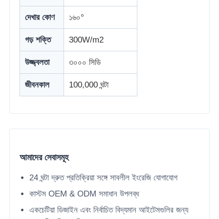
দেখার কোণ
১৬০°
কারখানা ভ্রমণ
গড় শক্তি
300W/m2
মান নিয়ন্ত্রণ
উজ্জ্বলতা
৩০০০ সিডি
জীবনকাল
100,000 ঘন্টা
আমাদের সাথে যোগাযোগ করুন
খবর
সব ক্ষেত্রেই
আমাদের সেবাসমূহ
24 ঘন্টা দ্রুত প্রতিক্রিয়া সঙ্গে সাবলীল ইংরেজি যোগাযোগ
একটি উদ্ধৃতি অনুরোধ করুন
কাস্টম OEM & ODM সমাধান উপলব্ধ
একচেটিয়া ডিজাইন এবং নির্বাচিত বিদ্যমান আইটেমগুলির জন্য
নেতৃত্বে জাল পর্দা