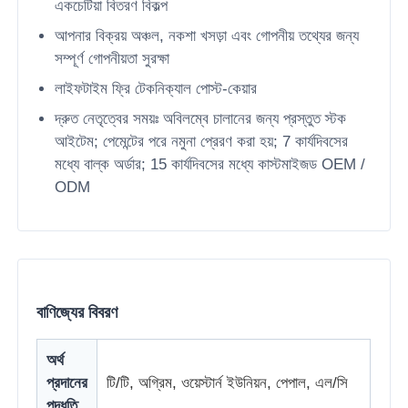
একচেটিয়া বিতরণ বিকল্প
আপনার বিক্রয় অঞ্চল, নকশা খসড়া এবং গোপনীয় তথ্যের জন্য
নেতৃত্বে জাল প্রদর্শন
সম্পূর্ণ গোপনীয়তা সুরক্ষা
লাইফটাইম ফ্রি টেকনিক্যাল পোস্ট-কেয়ার
এলইডি স্বচ্ছ ফিল্ম স্ক্রিন
দ্রুত নেতৃত্বের সময়ঃ অবিলম্বে চালানের জন্য প্রস্তুত স্টক
আইটেম; পেমেন্টের পরে নমুনা প্রেরণ করা হয়; 7 কার্যদিবসের
স্বচ্ছ LED ডিসপ্লে
মধ্যে বাল্ক অর্ডার; 15 কার্যদিবসের মধ্যে কাস্টমাইজড OEM /
ODM
ড্রোন উড়ন্ত এলইডি স্ক্রিন
হলোগ্রাফিক এলইডি স্ক্রিন
বাণিজ্যের বিবরণ
নেতৃত্বাধীন গ্রিল স্ক্রিন
অর্থ
প্রদানের
টি/টি, অগ্রিম, ওয়েস্টার্ন ইউনিয়ন, পেপাল, এল/সি
স্বচ্ছ ডিসপ্লে স্ক্রিন
পদ্ধতি