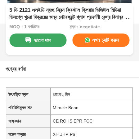
5 ভি 2121 এলইডি স্বচ্ছ স্ক্রিন ক্রিস্টাল ক্লিয়ার ডিজিটাল মিডিয়া
ডিসপ্লে খুচরা বিক্রয়ের জন্য স্টোরফ্রন্ট গ্লাস প্রদর্শনী কেন্দ্র বিমানবন্দর
টার্মিনাল এবং বিলাসবহুল ব্র্যান্ড শোকেস
MOQ：1 বর্গমিটার
মূল্য：negotiate
এখন চ্যাট করুন
ভালো দাম
পণ্যের বর্ণনা
উৎপত্তি স্থল
গুয়াংডং, চীন
পরিচিতিমুলক নাম
Miracle Bean
সাক্ষ্যদান
CE ROHS EPR FCC
মডেল নম্বার
XH-JHP-P6