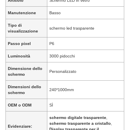
Articolo
Schermo LED in vetro
Manutenzione
Basso
Tipo di
schermo led trasparente
visualizzazione
Passo pixel
P6
Luminosità
3000 pidocchi
Dimensione dello
Personalizzato
schermo
Dimensioni dello
240*1000mm
schermo
OEM o ODM
SÌ
schermo digitale trasparente
,
schermo trasparente a cristallo
,
Evidenziare:
Display trasparente per il