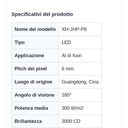
Specificativi del prodotto
Fatory Tour
Nome del modello
XH-JHP-P6
Controllo di qualità
Tipo
LED
Contattaci
Applicazione
Al di fuori
Pitch dei pixel
6 mm
Notizie
Luogo di origine
Guangdong, Cina
Tutti i casi
Angolo di visione
160°
Chiedi un preventivo
Potenza media
300 W/m2
Brillantezza
3000 CD
Schermata a mesh a LED