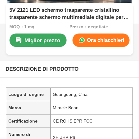
5V 2121 LED schermo trasparente cristallino
trasparente schermo multimediale digitale per il
commercio al dettaglio vetrina centro espositivo
MOQ：1 mq
Prezzo：negotiate
aeroporto terminale e vetrina di lusso
Ora chiacchieri
Miglior prezzo
DESCRIZIONE DI PRODOTTO
Luogo di origine
Guangdong, Cina
Marca
Miracle Bean
Certificazione
CE ROHS EPR FCC
Numero di
XH-JHP-P6