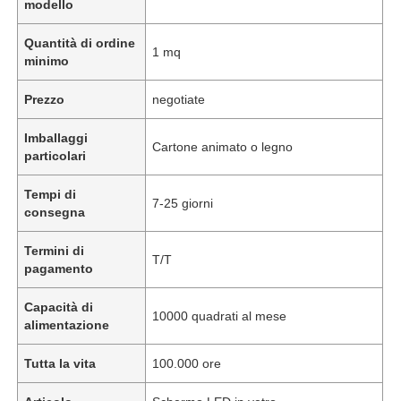
modello
Quantità di ordine
1 mq
minimo
Prezzo
negotiate
Imballaggi
Cartone animato o legno
particolari
Tempi di
7-25 giorni
consegna
Termini di
T/T
pagamento
Capacità di
10000 quadrati al mese
alimentazione
Tutta la vita
100.000 ore