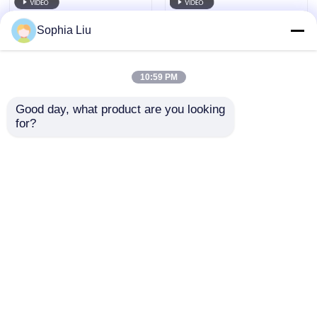
Sophia Liu
10:59 PM
Good day, what product are you looking 
for?
P6 240*960 Alta
5V Smart Control
trasparenza
LED schermo
all'interno LED
trasparente alta
trasparente pellicola
trasparenza schermo
Invia richiesta
Invia richiesta
schermo vetro
di visualizzazione
high tech per centro
commerciale vetro
finestra negozio al
Casa
Circa noi
Contattaci
Desktop Site
dettaglio pubblicità
Mappa del sito
Norme sulla privacy
digitale