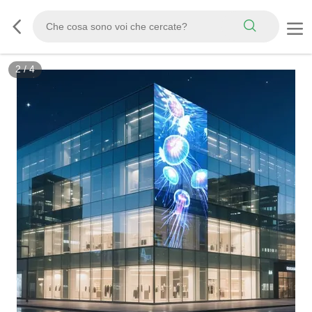
3
/
4