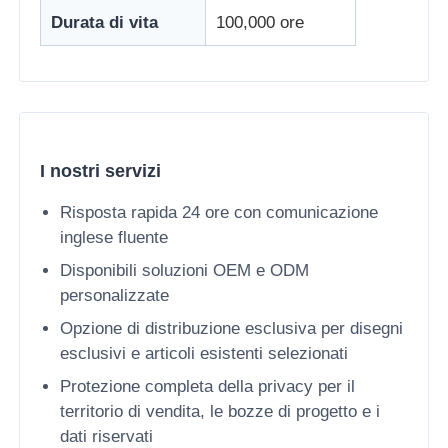
Durata di vita
100,000 ore
Display a mesh a LED
Schermo del film trasparente a LED
I nostri servizi
Display LED trasparente
Risposta rapida 24 ore con comunicazione
inglese fluente
Schermo LED Volante per Droni
Disponibili soluzioni OEM e ODM
personalizzate
schermo a led olografico
Opzione di distribuzione esclusiva per disegni
esclusivi e articoli esistenti selezionati
Schermo della griglia a LED
Protezione completa della privacy per il
territorio di vendita, le bozze di progetto e i
Schermo di visualizzazione trasparente
dati riservati