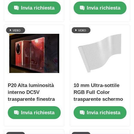
nei negozi al
Screen, Dimensione
Invia richiesta
Invia richiesta
dettaglio
del gabinetto
personalizzato, Film
LED flessibile ad alta
trasparenza per la
pubblicità
commerciale della
vetrina del centro
commerciale
P20 Alta luminosità
10 mm Ultra-sottile
interno DC5V
RGB Full Color
trasparente finestra
trasparente schermo
LED Display di buona
a LED con dimensioni
Invia richiesta
Invia richiesta
qualità Pantalla LED
personalizzate per la
trasparente schermo
pubblicità
commerciale