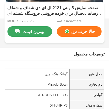
صفحه نمایش 5 ولتی 2121 ال ای دی شفاف و شفاف
رسانه دیجیتال برای خرده فروشی فروشگاه شیشه ای
مرکز نمایشگاه ترمینال فرودگاه و ویترین برند لوکس
قیمت：negotiate
MOQ：1 متر مربع
حالا حرف بزن
بهترین قیمت
توضیحات محصول
محل منبع
گوانگدونگ، چین
نام تجاری
Miracle Bean
گواهی
CE ROHS EPR FCC
شماره مدل
XH-JHP-P6