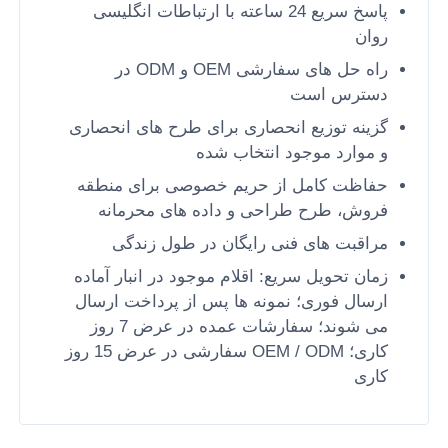
پاسخ سریع 24 ساعته با ارتباطات انگلیسی
روان
صفحه نمایش مش LED
راه حل های سفارشی OEM و ODM در
دسترس است
صفحه نمایش فیلم شفاف
گزینه توزیع انحصاری برای طرح های انحصاری
و موارد موجود انتخاب شده
صفحه نمایش LED شفاف
حفاظت کامل از حریم خصوصی برای منطقه
فروش، طرح طراحی و داده های محرمانه
صفحه نمایش LED پرنده پهپادی
مراقبت های فنی رایگان در طول زندگی
زمان تحویل سریع: اقلام موجود در انبار آماده
ارسال فوری؛ نمونه ها پس از پرداخت ارسال
صفحه نمایش LED هولوگرافی
می شوند؛ سفارشات عمده در عرض 7 روز
کاری؛ OEM / ODM سفارشی در عرض 15 روز
صفحه مشبک LED
کاری
صفحه نمایش شفاف