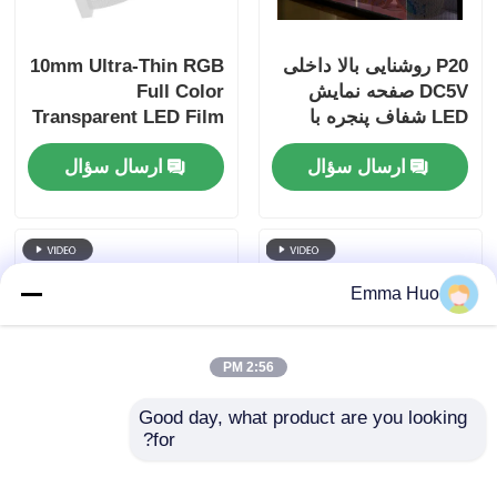
P20 روشنایی بالا داخلی
10mm Ultra-Thin RGB
DC5V صفحه نمایش
Full Color
LED شفاف پنجره با
Transparent LED Film
کیفیت خوب Pantalla
Screen با اندازه کابینت
ارسال سؤال
ارسال سؤال
LED صفحه نمایش
سفارشی برای تبلیغات
شفاف
تجاری
Emma Huo
2:56 PM
Good day, what product are you looking 
for?
P6 240*960 شفافیت بالا
5V کنترل هوشمند LED
در فضای داخلی LED
صفحه شفاف شفافیت