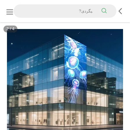
3
/
4