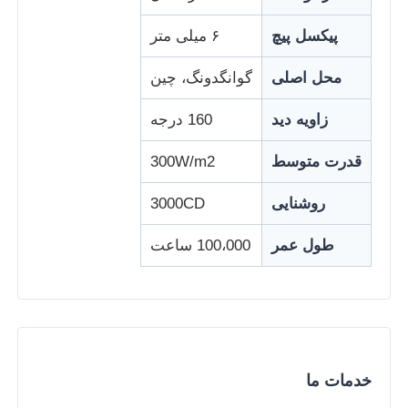
پیکسل پیچ
۶ میلی متر
کارخانه تور
محل اصلی
گوانگدونگ، چین
کنترل کیفیت
زاویه دید
160 درجه
قدرت متوسط
300W/m2
با ما تماس بگیرید
روشنایی
3000CD
اخبار
طول عمر
100،000 ساعت
همه موارد
درخواست قیمت
خدمات ما
صفحه مش LED