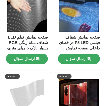
صفحه نمایش شفاف
صفحه نمایش فیلم LED
فیلمی P5 LED در فضای
شفاف تمام رنگی RGB
داخلی صفحه نمایش
بسیار نازک 6 میلی متری،
چسبنده با وضوح بالا
ابعاد کابینت سفارشی،
ارسال سؤال
ارسال سؤال
برای تبلیغات فروشگاه
فیلم LED انعطاف پذیر
خرده فروشی پنجره
با شفافیت بالا برای
شیشه ای
تبلیغات تجاری پنجره
فروشگاه