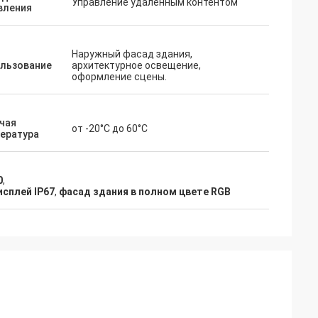
Управление удаленным контентом
вления
Наружный фасад здания,
льзование
архитектурное освещение,
оформление сцены.
чая
от -20°С до 60°С
ература
0
,
сплей IP67
,
фасад здания в полном цвете RGB