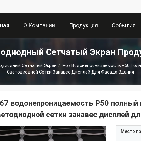
вная
О Компании
Продукция
События
тодиодный Сетчатый Экран Прод
ица
одиодный Сетчатый Экран
/
IP67 Водонепроницаемость P50 Полн
Светодиодной Сетки Занавес Дисплей Для Фасада Здания
P67 водонепроницаемость P50 полный 
ветодиодной сетки занавес дисплей дл
Место п