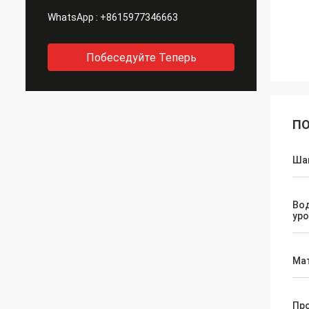
WhatsApp :
+8615977346663
Побеседуйте Теперь
ПО
Шаг
Во
уро
Ма
Пр