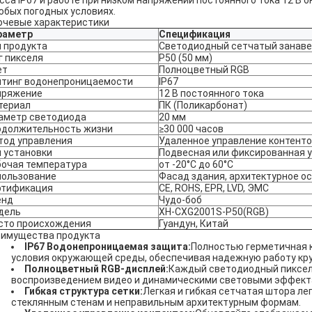
сса IP67 и работе при низком напряжении постоянного тока 12 В
юбых погодных условиях.
чевые характеристики
раметр
Спецификация
 продукта
Светодиодный сетчатый занав
г пикселя
Р50 (50 мм)
ет
Полноцветный RGB
йтинг водонепроницаемости
IP67
пряжение
12 В постоянного тока
териал
ПК (Поликарбонат)
аметр светодиода
20 мм
одолжительность жизни
≥30 000 часов
тод управления
Удаленное управление контенто
 установки
Подвесная или фиксированная 
бочая температура
от -20°С до 60°С
пользование
Фасад здания, архитектурное о
ртификация
CE, ROHS, EPR, LVD, ЭМС
енд
Чудо-боб
дель
XH-CXG2001S-P50(RGB)
сто происхождения
Гуандун, Китай
имущества продукта
IP67 Водонепроницаемая защита:
Полностью герметичная 
условия окружающей среды, обеспечивая надежную работу кру
Полноцветный RGB-дисплей:
Каждый светодиодный пиксел
воспроизведением видео и динамическими световыми эффект
Гибкая структура сетки:
Легкая и гибкая сетчатая штора ле
стеклянным стенам и неправильным архитектурным формам.