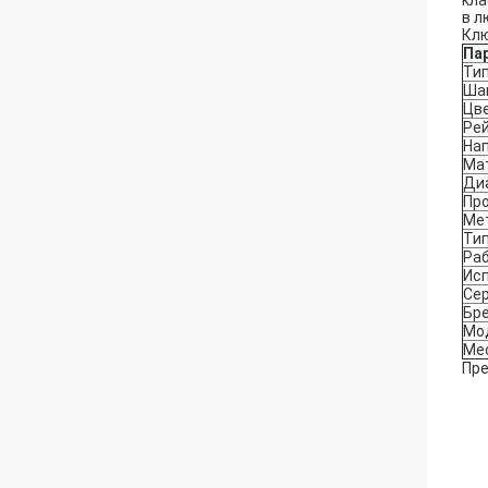
кла
в л
Клю
Па
Тип
Ша
Цв
Ре
На
Ма
Ди
Пр
Ме
Тип
Ра
Ис
Се
Бр
Мо
Ме
Пре