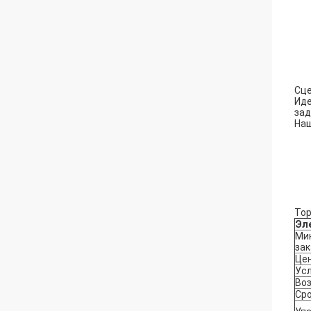
Сце
Иде
зад
Наш
Тор
Эл
Ми
зак
Це
Ус
Во
Сро