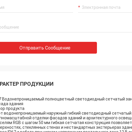
Отправить Сообщение
РАКТЕР ПРОДУКЦИИ
7 Водонепроницаемый полноцветный светодиодный сетчатый зана
ада здания
ор продукта
т водонепроницаемый наружный гибкий светодиодный сетчатый э
пномасштабной отделки фасадов зданий и архитектурного осве
селям RGB с шагом 50 мм гибкая сетчатая конструкция позволяет
ерхностях, стеклянных стенах и нестандартных экстерьерах зда