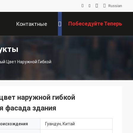
Russian
Побеседуйте Теперь
Контактные
укты
Данные
ый Цвет Наружной Гибкой
цвет наружной гибкой
я фасада здания
роисхождения
Гуандун, Китай