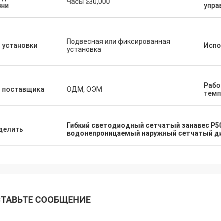
Часы ≥30,000
зни
упра
Подвесная или фиксированная
 установки
Испо
установка
Рабо
п поставщика
ОДМ, ОЭМ
темп
Гибкий светодиодный сетчатый занавес P5
делить
водонепроницаемый наружный сетчатый ди
ТАВЬТЕ СООБЩЕНИЕ