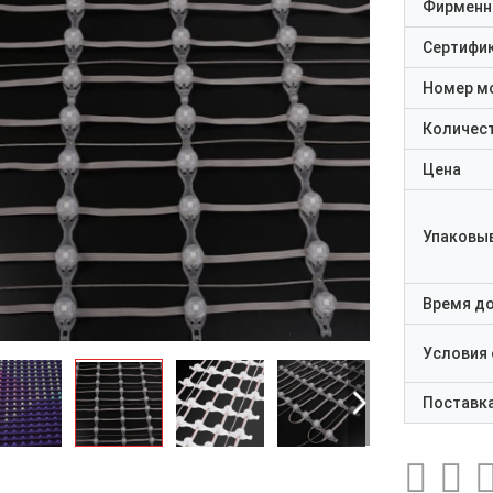
Фирменн
Сертифи
Номер м
Количест
Цена
Упаковы
Время д
Условия
Поставк