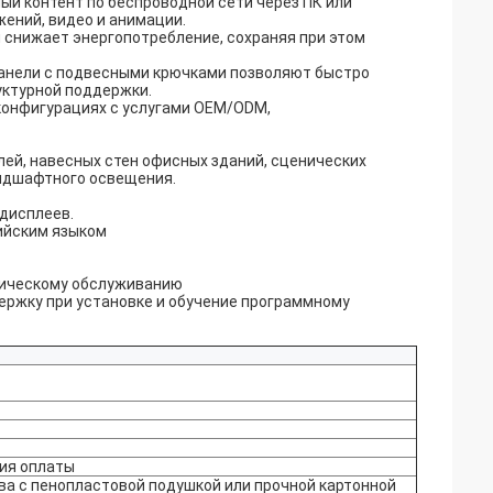
й контент по беспроводной сети через ПК или
ений, видео и анимации.
 снижает энергопотребление, сохраняя при этом
анели с подвесными крючками позволяют быстро
уктурной поддержки.
конфигурациях с услугами OEM/ODM,
лей, навесных стен офисных зданий, сценических
андшафтного освещения.
 дисплеев.
ийским языком
ническому обслуживанию
ржку при установке и обучение программному
ния оплаты
а с пенопластовой подушкой или прочной картонной