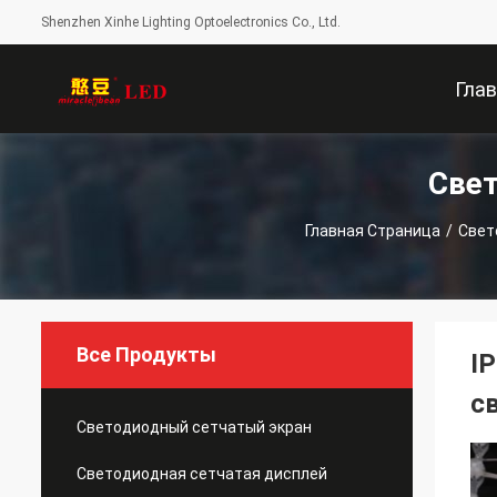
Shenzhen Xinhe Lighting Optoelectronics Co., Ltd.
Гла
Све
Стран
Главная Страница
/
Свет
Все Продукты
I
с
Светодиодный сетчатый экран
Светодиодная сетчатая дисплей