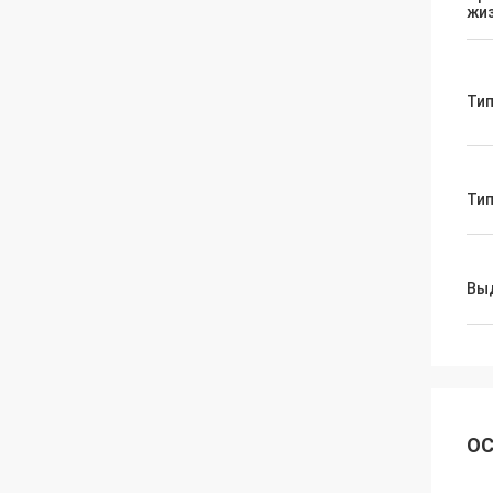
жи
Тип
Ти
Вы
ОС