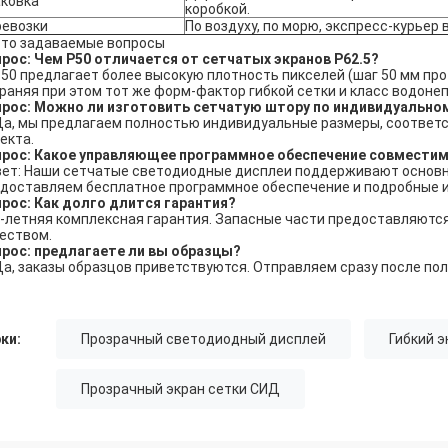
аковка
коробкой.
ревозки
По воздуху, по морю, экспресс-курьер
то задаваемые вопросы
рос: Чем P50 отличается от сетчатых экранов P62.5?
P50 предлагает более высокую плотность пикселей (шаг 50 мм про
раняя при этом тот же форм-фактор гибкой сетки и класс водоне
рос: Можно ли изготовить сетчатую штору по индивидуально
Да, мы предлагаем полностью индивидуальные размеры, соответ
екта.
прос: Какое управляющее программное обеспечение совмести
ет: Наши сетчатые светодиодные дисплеи поддерживают основ
доставляем бесплатное программное обеспечение и подробные и
рос: Как долго длится гарантия?
2-летняя комплексная гарантия. Запасные части предоставляютс
еством.
рос: предлагаете ли вы образцы?
Да, заказы образцов приветствуются. Отправляем сразу после по
ки:
Прозрачный светодиодный дисплей
Гибкий 
Прозрачный экран сетки СИД