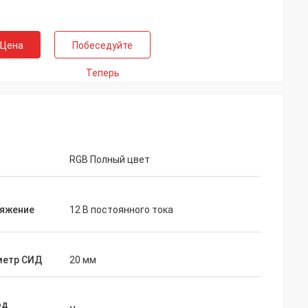
 Цена
Побеседуйте
Теперь
RGB Полный цвет
яжение
12 В постоянного тока
метр СИД
20 мм
од