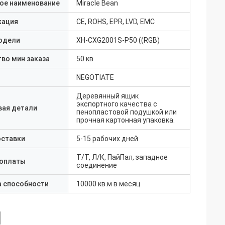
ое наименование
Miracle Bean
кация
CE, ROHS, EPR, LVD, EMC
одели
XH-CXG2001S-P50 ((RGB)
во мин заказа
50 кв
NEGOTIATE
Деревянный ящик
экспортного качества с
вая детали
пенопластовой подушкой или
прочная картонная упаковка.
оставки
5-15 рабочих дней
Т/Т, Л/К, ПайПал, западное
 оплаты
соединение
а способности
10000 кв.м в месяц