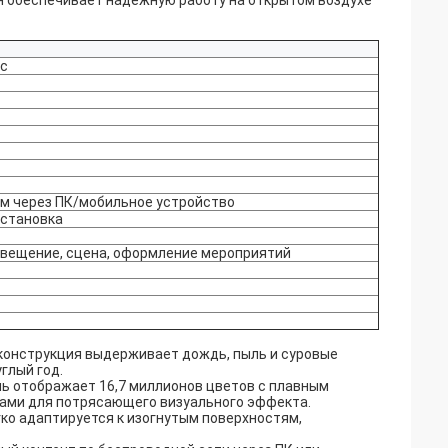
 он обеспечивает надежную работу на открытом воздухе
ес
м через ПК/мобильное устройство
установка
свещение, сцена, оформление мероприятий
конструкция выдерживает дождь, пыль и суровые
глый год.
ь отображает 16,7 миллионов цветов с плавным
ами для потрясающего визуального эффекта.
гко адаптируется к изогнутым поверхностям,