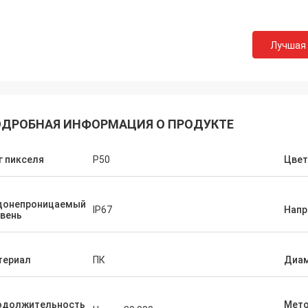
Лучшая
ДРОБНАЯ ИНФОРМАЦИЯ О ПРОДУКТЕ
 пикселя
P50
Цвет
донепроницаемый
IP67
Напр
вень
териал
ПК
Диа
одолжительность
Мет