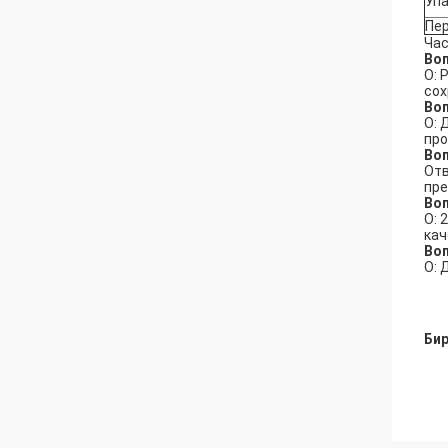
Уп
Пе
Час
Воп
О: 
сох
Воп
О: 
про
Во
Отв
пре
Воп
О: 
кач
Воп
О: 
Бир