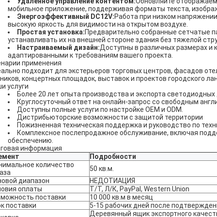
Удаленное управление контентом:
Обновляйте отображаемы
мобильное приложение, поддерживая форматы текста, изображ
Энергоэффективный DC12V:
Работа при низком напряжении
высокую яркость для видимости на открытом воздухе.
Простая установка:
Предварительно собранные сетчатые п
устанавливать их на внешней стороне здания без тяжелой стр
Настраиваемый дизайн:
Доступны в различных размерах и 
адаптированными к требованиям вашего проекта.
нарии применения
ально подходит для экстерьеров торговых центров, фасадов оте
ников, концертных площадок, выставок и проектов городского л
и услуги
Более 20 лет опыта производства и экспорта светодиодных
Круглосуточный ответ на онлайн-запрос со свободным англ
Доступны полные услуги по настройке OEM и ODM.
Дистрибьюторские возможности с защитой территории
Пожизненная техническая поддержка и руководство по тех
Комплексное послепродажное обслуживание, включая подде
обеспечению.
говая информация
емент
Подробности
нимальное количество
50 кв.м.
аза
новой диапазон
НЕДОТИАЦИЯ
ловия оплаты
Т/Т, Л/К, PayPal, Western Union
зможность поставки
10 000 кв.м в месяц
к поставки
5-15 рабочих дней после подтвержде
Деревянный ящик экспортного качеств