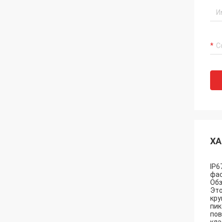
ХА
IP6
фас
Обз
Это
кру
пик
пов