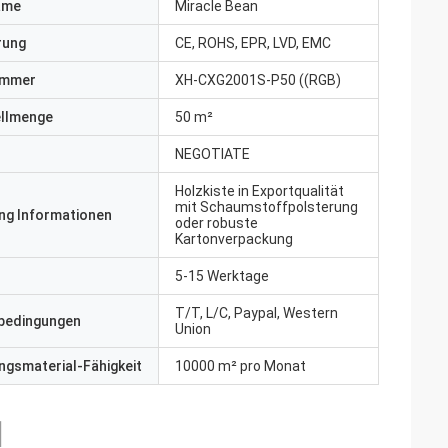
ame
Miracle Bean
erung
CE, ROHS, EPR, LVD, EMC
ummer
XH-CXG2001S-P50 ((RGB)
ellmenge
50 m²
NEGOTIATE
Holzkiste in Exportqualität
mit Schaumstoffpolsterung
ng Informationen
oder robuste
Kartonverpackung
5-15 Werktage
T/T, L/C, Paypal, Western
bedingungen
Union
gsmaterial-Fähigkeit
10000 m² pro Monat