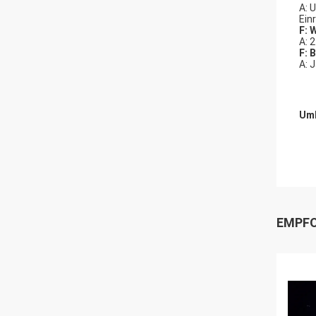
A: 
Ein
F: 
A: 
F: 
A: 
Umb
EMPFO