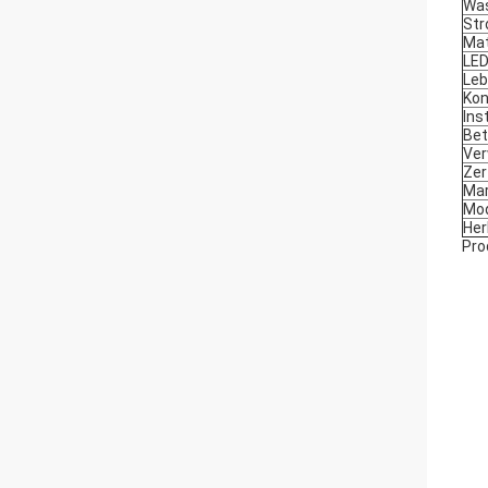
Was
St
Mat
LE
Leb
Kon
Ins
Bet
Ve
Zer
Ma
Mod
Her
Pro