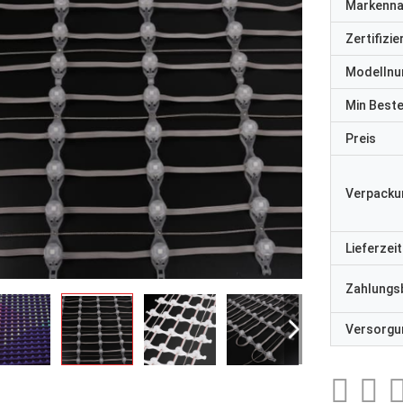
Markenn
Zertifizi
Modelln
Min Best
Preis
Verpacku
Lieferzeit
Zahlungs
Versorgun