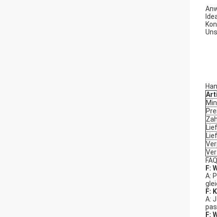
Anw
Ide
Kon
Uns
Han
Art
Min
Pre
Zah
Lie
Lie
Ve
Ve
FA
F: 
A: 
gle
F: 
A: 
pas
F: 