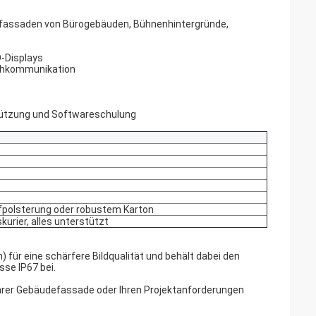
ngfassaden von Bürogebäuden, Bühnenhintergründe,
D-Displays
schkommunikation
stützung und Softwareschulung
ffpolsterung oder robustem Karton
rier, alles unterstützt
für eine schärfere Bildqualität und behält dabei den
sse IP67 bei.
Ihrer Gebäudefassade oder Ihren Projektanforderungen