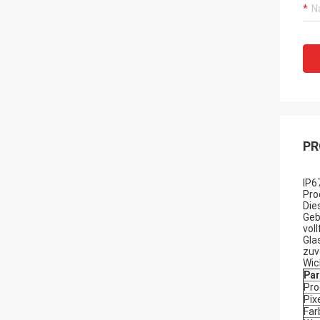
PR
IP6
Pro
Die
Geb
vol
Gla
zuv
Wic
Pa
Pro
Pix
Far