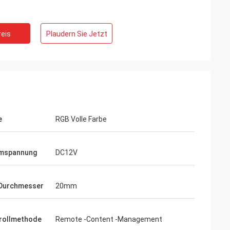
eis
Plaudern Sie Jetzt
e
RGB Volle Farbe
mspannung
DC12V
Durchmesser
20mm
rollmethode
Remote -Content -Management