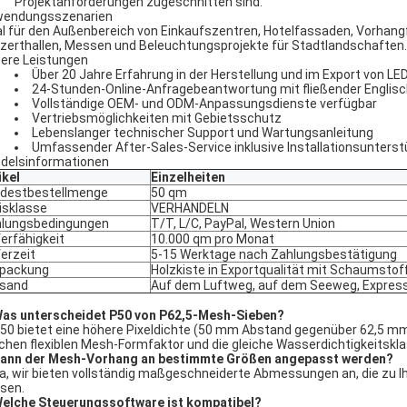
Projektanforderungen zugeschnitten sind.
endungsszenarien
al für den Außenbereich von Einkaufszentren, Hotelfassaden, Vorha
zerthallen, Messen und Beleuchtungsprojekte für Stadtlandschaften.
ere Leistungen
Über 20 Jahre Erfahrung in der Herstellung und im Export von LE
24-Stunden-Online-Anfragebeantwortung mit fließender Engli
Vollständige OEM- und ODM-Anpassungsdienste verfügbar
Vertriebsmöglichkeiten mit Gebietsschutz
Lebenslanger technischer Support und Wartungsanleitung
Umfassender After-Sales-Service inklusive Installationsunter
delsinformationen
ikel
Einzelheiten
destbestellmenge
50 qm
isklasse
VERHANDELN
lungsbedingungen
T/T, L/C, PayPal, Western Union
ferfähigkeit
10.000 qm pro Monat
ferzeit
5-15 Werktage nach Zahlungsbestätigung
rpackung
Holzkiste in Exportqualität mit Schaumsto
rsand
Auf dem Luftweg, auf dem Seeweg, Expressku
Q
Was unterscheidet P50 von P62,5-Mesh-Sieben?
P50 bietet eine höhere Pixeldichte (50 mm Abstand gegenüber 62,5 mm) 
ichen flexiblen Mesh-Formfaktor und die gleiche Wasserdichtigkeitskla
Kann der Mesh-Vorhang an bestimmte Größen angepasst werden?
Ja, wir bieten vollständig maßgeschneiderte Abmessungen an, die zu 
sen.
Welche Steuerungssoftware ist kompatibel?