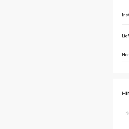
Ins
Lie
Her
HI