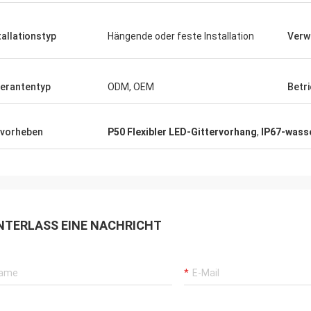
tallationstyp
Hängende oder feste Installation
Verw
ferantentyp
ODM, OEM
Betr
vorheben
P50 Flexibler LED-Gittervorhang
,
IP67-wass
NTERLASS EINE NACHRICHT