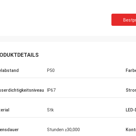
Bestpr
ODUKTDETAILS
elabstand
P50
Farb
serdichtigkeitsniveau
IP67
Stro
erial
Stk
LED-
ensdauer
Stunden ≥30,000
Kont