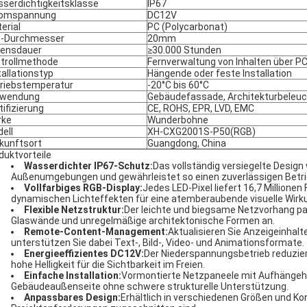
serdichtigkeitsklasse
IP67
romspannung
DC12V
erial
PC (Polycarbonat)
D-Durchmesser
20mm
ensdauer
≥30.000 Stunden
trollmethode
Fernverwaltung von Inhalten über P
tallationstyp
Hängende oder feste Installation
riebstemperatur
-20°C bis 60°C
rwendung
Gebäudefassade, Architekturbeleuc
tifizierung
CE, ROHS, EPR, LVD, EMC
rke
Wunderbohne
ell
XH-CXG2001S-P50(RGB)
kunftsort
Guangdong, China
duktvorteile
Wasserdichter IP67-Schutz:
Das vollständig versiegelte Design
Außenumgebungen und gewährleistet so einen zuverlässigen Betri
Vollfarbiges RGB-Display:
Jedes LED-Pixel liefert 16,7 Millione
dynamischen Lichteffekten für eine atemberaubende visuelle Wirk
Flexible Netzstruktur:
Der leichte und biegsame Netzvorhang p
Glaswände und unregelmäßige architektonische Formen an.
Remote-Content-Management:
Aktualisieren Sie Anzeigeinhalt
unterstützen Sie dabei Text-, Bild-, Video- und Animationsformate.
Energieeffizientes DC12V:
Der Niederspannungsbetrieb reduzier
hohe Helligkeit für die Sichtbarkeit im Freien.
Einfache Installation:
Vormontierte Netzpaneele mit Aufhängeha
Gebäudeaußenseite ohne schwere strukturelle Unterstützung.
Anpassbares Design:
Erhältlich in verschiedenen Größen und Ko