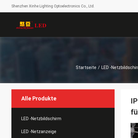
Shenzhen Xinhe Lighting Optoelectronics Co., Ltd.
Startseite
/
LED -Netzbildschi
Alle Produkte
IP
f
LED -Netzbildschirm
LED -Netzanzeige