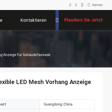
German
Plaudern Sie Jetzt
se
Kontaktieren
Sie Uns
ang Anzeige Für Gebäudefassade
lexible LED Mesh Vorhang Anzeige
sort
Guangdong, China