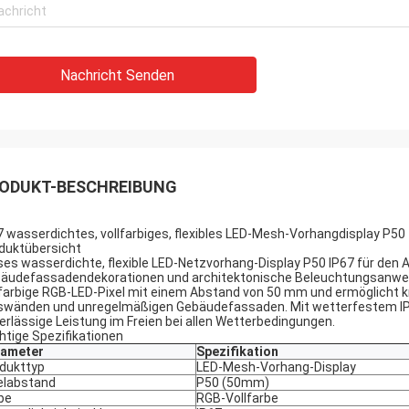
Nachricht Senden
ODUKT-BESCHREIBUNG
7 wasserdichtes, vollfarbiges, flexibles LED-Mesh-Vorhangdisplay P5
duktübersicht
ses wasserdichte, flexible LED-Netzvorhang-Display P50 IP67 für den 
äudefassadendekorationen und architektonische Beleuchtungsanwendu
lfarbige RGB-LED-Pixel mit einem Abstand von 50 mm und ermöglicht k
swänden und unregelmäßigen Gebäudefassaden. Mit wetterfestem IP6
erlässige Leistung im Freien bei allen Wetterbedingungen.
htige Spezifikationen
rameter
Spezifikation
dukttyp
LED-Mesh-Vorhang-Display
elabstand
P50 (50mm)
be
RGB-Vollfarbe