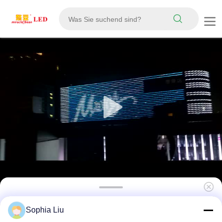
IP67 wasserdicht P50 Vollfarbe Outdoor
Sophia Liu
Flexible LED Mesh Vorhang Anzeige für