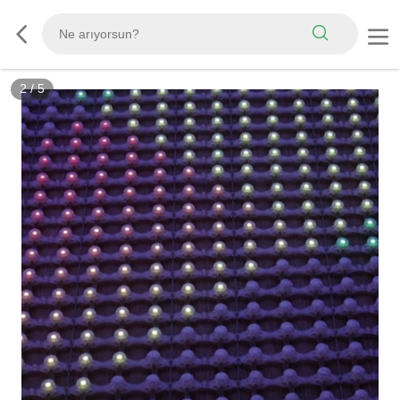
2
/
5