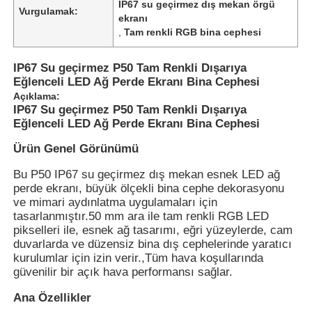
IP67 su geçirmez dış mekan örgü
Vurgulamak:
ekranı
,
Tam renkli RGB bina cephesi
IP67 Su geçirmez P50 Tam Renkli Dışarıya
Eğlenceli LED Ağ Perde Ekranı Bina Cephesi
Açıklama:
IP67 Su geçirmez P50 Tam Renkli Dışarıya
Eğlenceli LED Ağ Perde Ekranı Bina Cephesi
Ürün Genel Görünümü
Bu P50 IP67 su geçirmez dış mekan esnek LED ağ
perde ekranı, büyük ölçekli bina cephe dekorasyonu
ve mimari aydınlatma uygulamaları için
tasarlanmıştır.50 mm ara ile tam renkli RGB LED
Ana Sayfa
pikselleri ile, esnek ağ tasarımı, eğri yüzeylerde, cam
duvarlarda ve düzensiz bina dış cephelerinde yaratıcı
kurulumlar için izin verir.,Tüm hava koşullarında
Ürünler
güvenilir bir açık hava performansı sağlar.
Ana Özellikler
Hakkımızda