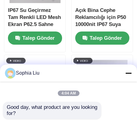
IP67 Su Geçirmez
Açık Bina Cephe
Tam Renkli LED Mesh
Reklamcılığı için P50
Ekran P62.5 Sahne
10000nit IP67 Suya
Tasarımı ve Bina
Dayanıklı RGB LED
Talep Gönder
Talep Gönder
Dekorasyonu için Dış
Mesh Ekran
Mekan Esnek Örgü
Perde
Sophia Liu
4:04 AM
Good day, what product are you looking 
for?
143mm Piksel Aralığı
LED Ekran P31.25 HD
LED Örgü Ekran IP67
Dışarıdaki Mesh
Kentsel Gece
Ekranı Video Duvar