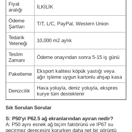
Fiyat
İLKİLİK
aralığı
Ödeme
T/T, L/C, PayPal, Western Union
Şartları
Tedarik
10,000 m2 aylık
Yeteneği
Teslim
Ödeme onayından sonra 5-15 iş günü
Zamanı
Eksport kalitesi köpük yastığı veya
Paketleme
ağır işleme uygun kartonlu ahşap kasa
Hava yoluyla, deniz yoluyla, ekspres
Denizcilik
kurye tüm desteklenir
Sık Sorulan Sorular
S: P50'yi P62.5 ağ ekranlarından ayıran nedir?
A: P50 aynı esnek ağ biçim faktörünü ve IP67 su
geçirmez derecesini korurken daha net bir görüntü