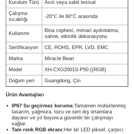
Kurulum Türü
Asılı veya sabit tesisat
Çalışma
LED örgü ekranı
-20°C ile 60°C arasında
sıcaklığı
Bina cephesi, mimari aydınlatma,
Kullanımı
LED şeffaf film ekranı
sahne, etkinlik dekorasyonu
Sertifikasyon
CE, ROHS, EPR, LVD, EMC
Şeffaf LED Ekran
Marka
Miracle Bean
Model
XH-CXG2001S-P50 ((RGB)
Drone Uçan LED Ekran
Doğum yeri
Guangdong, Çin
holografik LED ekran
Ürün Avantajları
IP67 Su geçirmez koruma:
Tamamen mühürlenmiş
LED ızgara ekranı
tasarım, yağmura, tozu ve sert dış ortamlara
dayanır ve yıl boyunca güvenilir bir çalışmayı
sağlar.
şeffaf ekran
Tam renk RGB ekranı:
Her bir LED piksel, çarpıcı