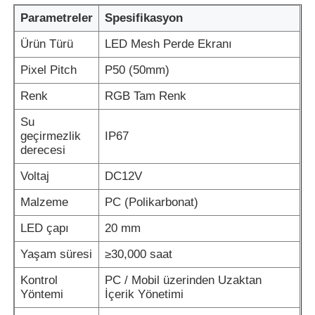
Parametreler
Spesifikasyon
Fabrika turu
Ürün Türü
LED Mesh Perde Ekranı
Pixel Pitch
P50 (50mm)
Kalite kontrolü
Renk
RGB Tam Renk
Su
Bize Ulaşın
geçirmezlik
IP67
derecesi
Haberler
Voltaj
DC12V
Malzeme
PC (Polikarbonat)
Tüm servis talepleri
LED çapı
20 mm
Yaşam süresi
≥30,000 saat
Bir İndirim İste
Kontrol
PC / Mobil üzerinden Uzaktan
Yöntemi
İçerik Yönetimi
LED örgü ekran