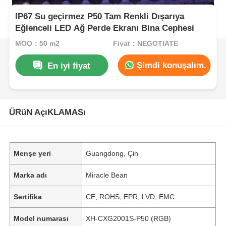
IP67 Su geçirmez P50 Tam Renkli Dışarıya
Eğlenceli LED Ağ Perde Ekranı Bina Cephesi
MOQ：50 m2
Fiyat：NEGOTIATE
Şimdi konuşalım.
En iyi fiyat
ÜRüN AçıKLAMASı
Menşe yeri
Guangdong, Çin
Marka adı
Miracle Bean
Sertifika
CE, ROHS, EPR, LVD, EMC
Model numarası
XH-CXG2001S-P50 (RGB)