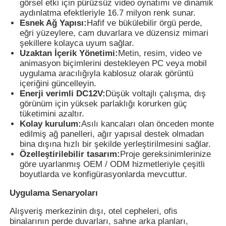
görsel etki için pürüzsüz video oynatımı ve dinamik
aydınlatma efektleriyle 16.7 milyon renk sunar.
Esnek Ağ Yapısı:
Hafif ve bükülebilir örgü perde,
eğri yüzeylere, cam duvarlara ve düzensiz mimari
şekillere kolayca uyum sağlar.
Uzaktan İçerik Yönetimi:
Metin, resim, video ve
animasyon biçimlerini destekleyen PC veya mobil
uygulama aracılığıyla kablosuz olarak görüntü
içeriğini güncelleyin.
Enerji verimli DC12V:
Düşük voltajlı çalışma, dış
görünüm için yüksek parlaklığı korurken güç
tüketimini azaltır.
Kolay kurulum:
Asılı kancaları olan önceden monte
edilmiş ağ panelleri, ağır yapısal destek olmadan
bina dışına hızlı bir şekilde yerleştirilmesini sağlar.
Özelleştirilebilir tasarım:
Proje gereksinimlerinize
göre uyarlanmış OEM / ODM hizmetleriyle çeşitli
boyutlarda ve konfigürasyonlarda mevcuttur.
Uygulama Senaryoları
Alışveriş merkezinin dışı, otel cepheleri, ofis
binalarının perde duvarları, sahne arka planları,