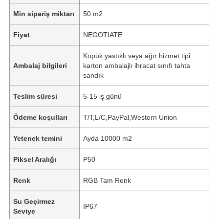
Min sipariş miktarı
50 m2
Fiyat
NEGOTIATE
Köpük yastıklı veya ağır hizmet tipi
Ambalaj bilgileri
karton ambalajlı ihracat sınıfı tahta
sandık
Teslim süresi
5-15 iş günü
Ödeme koşulları
T/T,L/C,PayPal,Western Union
Yetenek temini
Ayda 10000 m2
Piksel Aralığı
P50
Renk
RGB Tam Renk
Su Geçirmez
IP67
Seviye