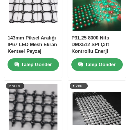
143mm Piksel Aralığı
P31.25 8000 Nits
IP67 LED Mesh Ekran
DMX512 SPI Çift
Kentsel Peyzaj
Kontrollu Enerji
Yaratıcı Projeler için
Tasarrufu Düşük
Talep Gönder
Talep Gönder
Ultra Hafif Dış Mekan
Güçlü Dış LED Mesh
Büyük Ekran
Ekranı