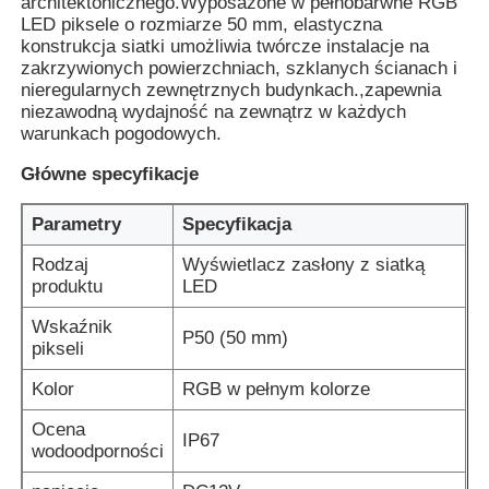
architektonicznego.Wyposażone w pełnobarwne RGB
LED piksele o rozmiarze 50 mm, elastyczna
konstrukcja siatki umożliwia twórcze instalacje na
Wycieczka po fabryce
zakrzywionych powierzchniach, szklanych ścianach i
nieregularnych zewnętrznych budynkach.,zapewnia
niezawodną wydajność na zewnątrz w każdych
Kontrola jakości
warunkach pogodowych.
Główne specyfikacje
Skontaktuj się z nami
Parametry
Specyfikacja
Rodzaj
Wyświetlacz zasłony z siatką
Nowości
produktu
LED
Wskaźnik
P50 (50 mm)
Wszystkie przypadki
pikseli
Kolor
RGB w pełnym kolorze
Poproś o wycenę
Ocena
IP67
wodoodporności
Ekran siatki LED