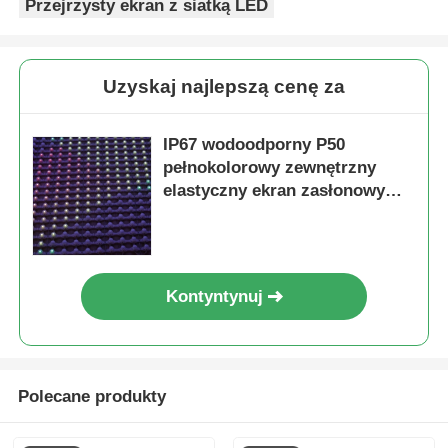
Przejrzysty ekran z siatką LED
Uzyskaj najlepszą cenę za
IP67 wodoodporny P50
pełnokolorowy zewnętrzny
elastyczny ekran zasłonowy
LED z siatką do fasady
budynku
Kontyntynuj
Polecane produkty