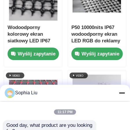
Wodoodporny
P50 10000nits IP67
kolorowy ekran
wodoodporny ekran
siatkowy LED IP67
LED RGB do reklamy
P62.5 Zewnętrzna
zewnętrznej fasady
Wyślij zapytanie
Wyślij zapytanie
elastyczna kurtyna
budynku
siatkowa do
scenografii i
dekoracji budynków
Sophia Liu
11:17 PM
Good day, what product are you looking 
Ekran siatkowy LED o
Ekran Led P31.25 HD