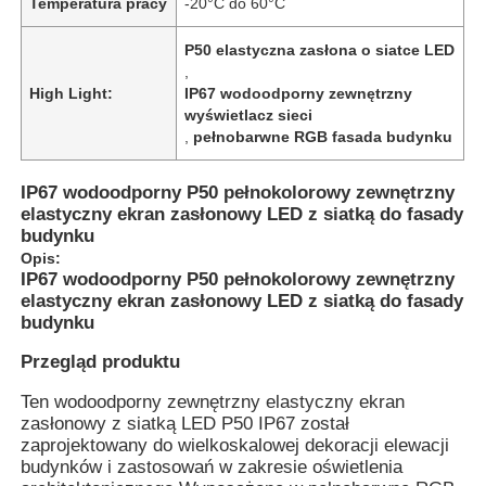
Temperatura pracy
-20°C do 60°C
P50 elastyczna zasłona o siatce LED
,
High Light:
IP67 wodoodporny zewnętrzny
wyświetlacz sieci
,
pełnobarwne RGB fasada budynku
IP67 wodoodporny P50 pełnokolorowy zewnętrzny
elastyczny ekran zasłonowy LED z siatką do fasady
budynku
Opis:
IP67 wodoodporny P50 pełnokolorowy zewnętrzny
elastyczny ekran zasłonowy LED z siatką do fasady
budynku
Do domu
Przegląd produktu
Ten wodoodporny zewnętrzny elastyczny ekran
Produkty
zasłonowy z siatką LED P50 IP67 został
zaprojektowany do wielkoskalowej dekoracji elewacji
budynków i zastosowań w zakresie oświetlenia
O nas