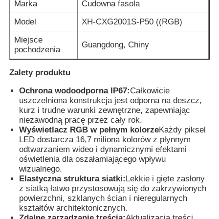
Marka
Cudowna fasola
Model
XH-CXG2001S-P50 ((RGB)
Miejsce
Guangdong, Chiny
pochodzenia
Zalety produktu
Ochrona wodoodporna IP67:
Całkowicie
uszczelniona konstrukcja jest odporna na deszcz,
kurz i trudne warunki zewnętrzne, zapewniając
niezawodną pracę przez cały rok.
Wyświetlacz RGB w pełnym kolorze
Każdy piksel
LED dostarcza 16,7 miliona kolorów z płynnym
odtwarzaniem wideo i dynamicznymi efektami
oświetlenia dla oszałamiającego wpływu
wizualnego.
Elastyczna struktura siatki:
Lekkie i gięte zasłony
z siatką łatwo przystosowują się do zakrzywionych
powierzchni, szklanych ścian i nieregularnych
kształtów architektonicznych.
Zdalne zarządzanie treścią:
Aktualizacja treści