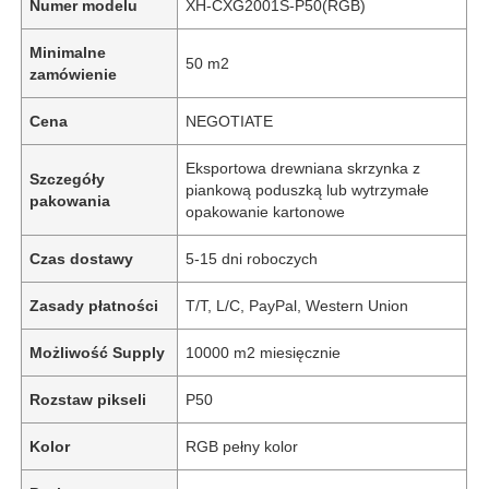
Numer modelu
XH-CXG2001S-P50(RGB)
Minimalne
50 m2
zamówienie
Cena
NEGOTIATE
Eksportowa drewniana skrzynka z
Szczegóły
piankową poduszką lub wytrzymałe
pakowania
opakowanie kartonowe
Czas dostawy
5-15 dni roboczych
Zasady płatności
T/T, L/C, PayPal, Western Union
Możliwość Supply
10000 m2 miesięcznie
Rozstaw pikseli
P50
Kolor
RGB pełny kolor