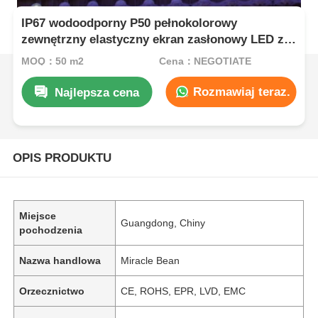
IP67 wodoodporny P50 pełnokolorowy
zewnętrzny elastyczny ekran zasłonowy LED z
siatką do fasady budynku
MOQ：50 m2
Cena：NEGOTIATE
Rozmawiaj teraz.
Najlepsza cena
OPIS PRODUKTU
Miejsce
Guangdong, Chiny
pochodzenia
Nazwa handlowa
Miracle Bean
Orzecznictwo
CE, ROHS, EPR, LVD, EMC