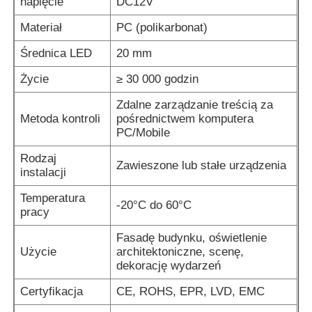
napięcie
DC12V
Materiał
PC (polikarbonat)
Wyświetlacz siatki LED
Średnica LED
20 mm
Życie
≥ 30 000 godzin
Przezroczysty ekran filmu LED
Zdalne zarządzanie treścią za
Metoda kontroli
pośrednictwem komputera
Przezroczysty wyświetlacz LED
PC/Mobile
Rodzaj
Zawieszone lub stałe urządzenia
Latający dron z ekranem LED
instalacji
Temperatura
-20°C do 60°C
pracy
holograficzny ekran LED
Fasadę budynku, oświetlenie
Użycie
architektoniczne, scenę,
Ekran kratki LED
dekorację wydarzeń
Certyfikacja
CE, ROHS, EPR, LVD, EMC
Przezroczysty ekran wyświetlacza