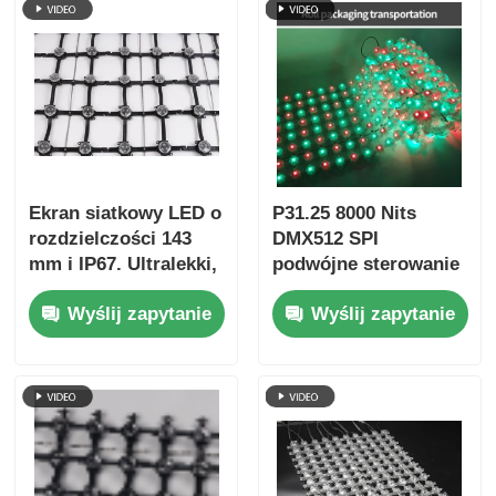
Ekran siatkowy LED o
P31.25 8000 Nits
rozdzielczości 143
DMX512 SPI
mm i IP67. Ultralekki,
podwójne sterowanie
duży wyświetlacz
energooszczędny
Wyślij zapytanie
Wyślij zapytanie
zewnętrzny do
ekran LED
kreatywnych
zewnętrzny o niskiej
projektów w zakresie
mocy
krajobrazu
miejskiego