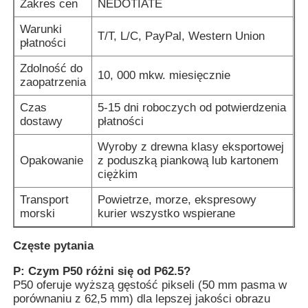
Zakres cen
NEDOTIATE
Warunki
T/T, L/C, PayPal, Western Union
płatności
Zdolność do
10, 000 mkw. miesięcznie
zaopatrzenia
Czas
5-15 dni roboczych od potwierdzenia
dostawy
płatności
Wyroby z drewna klasy eksportowej
Opakowanie
z poduszką piankową lub kartonem
ciężkim
Transport
Powietrze, morze, ekspresowy
morski
kurier wszystko wspierane
Częste pytania
P: Czym P50 różni się od P62.5?
P50 oferuje wyższą gęstość pikseli (50 mm pasma w
porównaniu z 62,5 mm) dla lepszej jakości obrazu