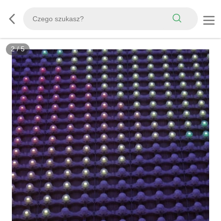
2
/
5