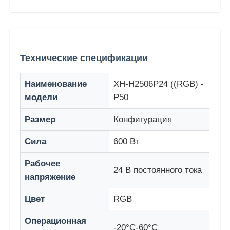
Наша фабрика
Технические спецификации
Контроль качества
Наименование
XH-H2506P24 ((RGB) -
Свяжитесь с нами
модели
P50
Размер
Конфигурация
Новости
Сила
600 Вт
Все случаи
Рабочее
24 В постоянного тока
напряжение
Запросить расценки
Цвет
RGB
Операционная
Светодиодный сетчатый экран
-20°C-60°C