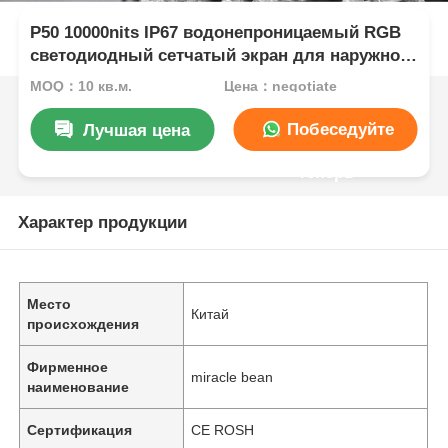
P50 10000nits IP67 водонепроницаемый RGB
светодиодный сетчатый экран для наружной
рекламы фасадов зданий
MOQ：10 кв.м.
Цена：negotiate
Побеседуйте
Лучшая цена
теперь
Характер продукции
Место
Китай
происхождения
Фирменное
miracle bean
наименование
Сертификация
CE ROSH