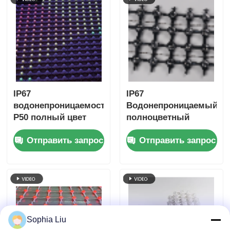
в городском
пейзаже
IP67
IP67
водонепроницаемость
Водонепроницаемый
P50 полный цвет
полноцветный
наружной гибкой
светодиодный
Отправить запрос
Отправить запрос
светодиодной сетки
сетчатый экран
занавес дисплей
P62.5 Открытый
для фасада здания
гибкий сетчатый
занавес для
сценического
дизайна и
украшения зданий
Sophia Liu