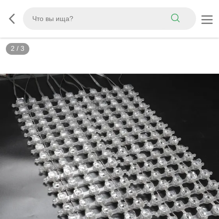
3
/
3