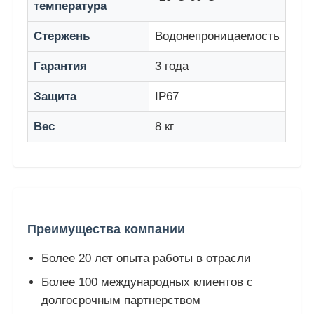
температура
Стержень
Водонепроницаемость
Светодиодная сетчатая дисплей
Гарантия
3 года
Светодиод прозрачный экран пленки
Защита
IP67
Прозрачный светодиодный дисплей
Вес
8 кг
Светодиодный экран для дрона
Голографический светодиодный экран
Преимущества компании
Более 20 лет опыта работы в отрасли
Светодиодный экран решетки
Более 100 международных клиентов с
долгосрочным партнерством
Прозрачный экран дисплея