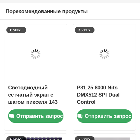
Порекомендованные продукты
Светодиодный
P31.25 8000 Nits
сетчатый экран с
DMX512 SPI Dual
шагом пикселя 143
Control
мм, IP67,
Энергоэффективный
Отправить запрос
Отправить запрос
сверхлегкий
наружный
уличный большой
светодиодный
дисплей для
сетчатый экран с
творческих проектов
низкой мощностью