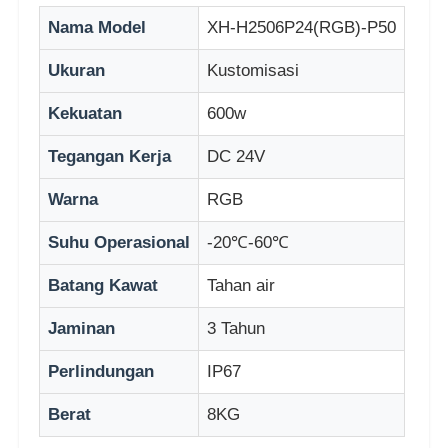
Nama Model
XH-H2506P24(RGB)-P50
Wisata pabrik
Ukuran
Kustomisasi
Kekuatan
600w
Kontrol kualitas
Tegangan Kerja
DC 24V
Hubungi Kami
Warna
RGB
Suhu Operasional
-20℃-60℃
Berita
Batang Kawat
Tahan air
Semua Kasus
Jaminan
3 Tahun
Perlindungan
IP67
Minta Penawaran Harga
Berat
8KG
Layar LED Mesh