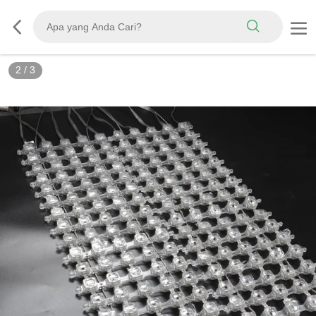
2
/
3