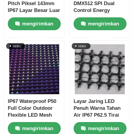
Pitch Piksel 143mm
DMX512 SPI Dual
IP67 Layar Besar Luar
Control Energy
Ruangan Ultra Ringan
Efficient Low Power
mengirimkan
mengirimkan
untuk Proyek Kreatif
Outdoor LED Mesh
Lanskap Perkotaan
Screen
permintaan
permintaan
IP67 Waterproof P50
Layar Jaring LED
Full Color Outdoor
Penuh Warna Tahan
Flexible LED Mesh
Air IP67 P62.5 Tirai
Curtain Display untuk
Jaring Fleksibel Luar
mengirimkan
mengirimkan
Fasad Bangunan
Ruangan untuk