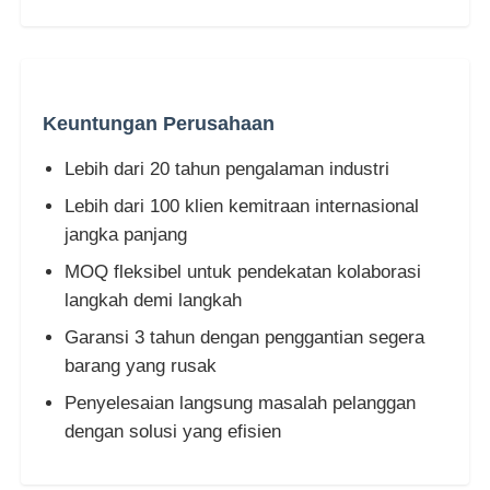
LED MESH DISPLAY
Keuntungan Perusahaan
Layar Film Transparan LED
Lebih dari 20 tahun pengalaman industri
Tampilan LED Transparan
Lebih dari 100 klien kemitraan internasional
jangka panjang
Layar LED Terbang Drone
MOQ fleksibel untuk pendekatan kolaborasi
langkah demi langkah
Layar led holografik
Garansi 3 tahun dengan penggantian segera
barang yang rusak
Penyelesaian langsung masalah pelanggan
Layar Grille LED
dengan solusi yang efisien
Tampilan layar transparan