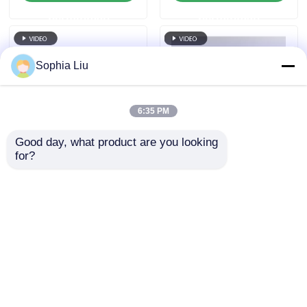
Desain Panggung dan
permintaan
permintaan
Dekorasi Bangunan
Sophia Liu
6:35 PM
Good day, what product are you looking 
for?
Layar Jaring LED
Led Screen P31.25 HD
Pitch Piksel 143mm
Outdoor Mesh Screen
IP67 Tampilan Luar
Video Wall Screen
Ruangan Besar Tahan
Outdoor Full Color
mengirimkan
mengirimkan
Air untuk Proyek
Thin Ledwall
Pariwisata Budaya
Disesuaikan untuk
permintaan
permintaan
Pemandangan Malam
konser panggung
Perkotaan
Rumah
Tentang kita
Hubungi kami
Desktop Site
Peta Situs
Kebijakan Privasi