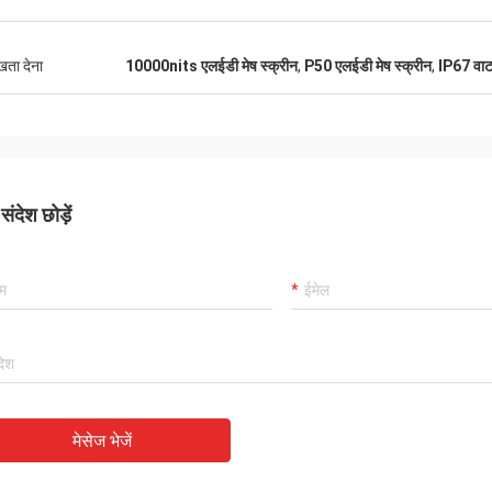
ुखता देना
10000nits एलईडी मेष स्क्रीन
,
P50 एलईडी मेष स्क्रीन
,
IP67 वाटर
ंदेश छोड़ें
मेसेज भेजें