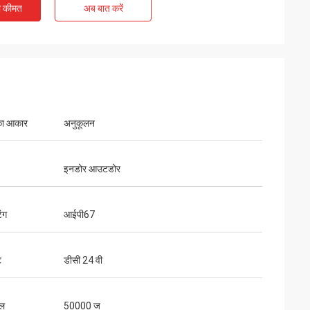
ी कीमत
अब बात करें
का आकार
अनुकूलन
इनडोर आउटडोर
िंग
आईपी67
ट
डीसी 24 वी
ाल
50000 ज