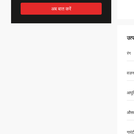
अब बात करें
उत्
रंग
वज़
आपूर्
औसत
गारंट