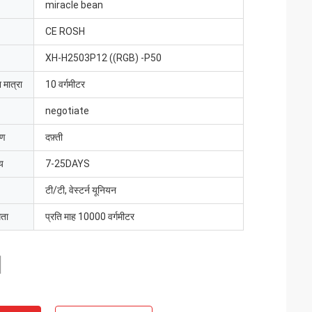
miracle bean
CE ROSH
XH-H2503P12 ((RGB) -P50
 मात्रा
10 वर्गमीटर
negotiate
रण
दफ़्ती
य
7-25DAYS
टी/टी, वेस्टर्न यूनियन
मता
प्रति माह 10000 वर्गमीटर