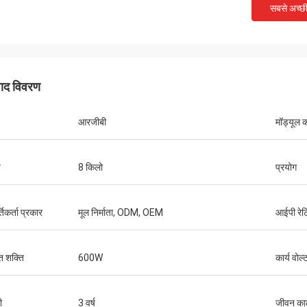
सबसे अच्छ
पाद विवरण
आरजीबी
मॉड्यूल 
न
8 किलो
प्रयोग
तिकर्ता प्रकार
मूल निर्माता, ODM, OEM
आईपी ​​रेट
 शक्ति
600W
कार्य वोल्
ी
3 वर्ष
जीवन क