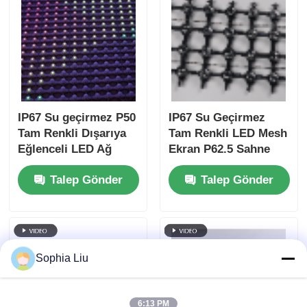
IP67 Su geçirmez P50
IP67 Su Geçirmez
Tam Renkli Dışarıya
Tam Renkli LED Mesh
Eğlenceli LED Ağ
Ekran P62.5 Sahne
Perde Ekranı Bina
Tasarımı ve Bina
Talep Gönder
Talep Gönder
Cephesi
Dekorasyonu için Dış
Mekan Esnek Örgü
Perde
Sophia Liu
6:13 PM