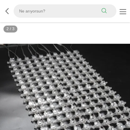
3
/
3