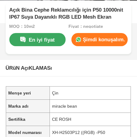
Açık Bina Cephe Reklamcılığı için P50 10000nit
IP67 Suya Dayanıklı RGB LED Mesh Ekran
MOQ：10m2
Fiyat：negotiate
Şimdi konuşalım.
En iyi fiyat
ÜRüN AçıKLAMASı
Menşe yeri
Çin
Marka adı
miracle bean
Sertifika
CE ROSH
Model numarası
XH-H2503P12 ((RGB) -P50