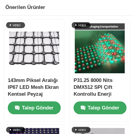
Önerilen Ürünler
143mm Piksel Aralığı
P31.25 8000 Nits
IP67 LED Mesh Ekran
DMX512 SPI Çift
Kentsel Peyzaj
Kontrollu Enerji
Yaratıcı Projeler için
Tasarrufu Düşük
Talep Gönder
Talep Gönder
Ultra Hafif Dış Mekan
Güçlü Dış LED Mesh
Büyük Ekran
Ekranı