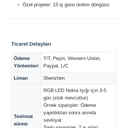
Özel projeler: 15 iş günü üretim döngüsü
Ticaret Detayları
Ödeme
T/T, Peşin, Western Union,
Yöntemleri
Paypal, L/C
Liman
Shenzhen
RGB LED Nokta Işığı için 3-5
gün (stok mevcuttur)
Örnek siparişler: Ödeme
yapıldıktan sonra anında
Teslimat
sevkiyat
süresi
Toplu siparişler: 7 iş günü