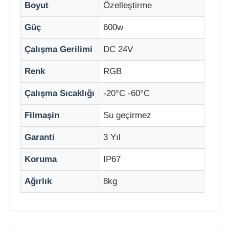
Boyut
Özelleştirme
Güç
600w
Fabrika turu
Çalışma Gerilimi
DC 24V
Kalite kontrolü
Renk
RGB
Çalışma Sıcaklığı
-20°C -60°C
Bize Ulaşın
Filmaşin
Su geçirmez
Haberler
Garanti
3 Yıl
Koruma
IP67
Tüm servis talepleri
Ağırlık
8kg
Bir İndirim İste
LED örgü ekran