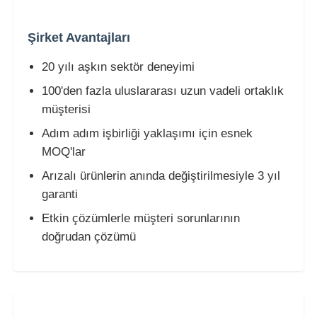
Şirket Avantajları
LED örgü ekranı
20 yılı aşkın sektör deneyimi
LED şeffaf film ekranı
100'den fazla uluslararası uzun vadeli ortaklık
müşterisi
Şeffaf LED Ekran
Adım adım işbirliği yaklaşımı için esnek
MOQ'lar
Drone Uçan LED Ekran
Arızalı ürünlerin anında değiştirilmesiyle 3 yıl
garanti
holografik LED ekran
Etkin çözümlerle müşteri sorunlarının
doğrudan çözümü
LED ızgara ekranı
şeffaf ekran