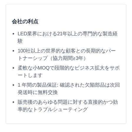
LEDメッシュディスプレイ
会社の利点
LED業界における21年以上の専門的な製造経
LED透明なフィルムスクリーン
験
100社以上の世界的な顧客との長期的なパー
透明なLEDディスプレイ
トナーシップ（協力期間≧3年）
柔軟な小MOQで段階的なビジネス拡大をサポ
ドローン飛行LEDスクリーン
ートします
1 年間の製品保証: 確認された欠陥部品は次回
ホログラフィックLEDスクリーン
発送時に無料交換
販売後のあらゆる問題に対する直接的かつ効
LEDグリルスクリーン
率的なトラブルシューティング
透明な表示画面