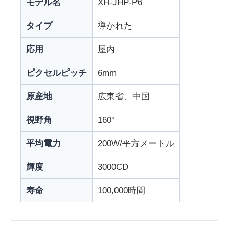
モデル名
XH-JHP-P6
タイプ
導かれた
会社案内
応用
屋内
品質管理
ピクセルピッチ
6mm
お問い合わせ
原産地
広東省、中国
視野角
160°
ニュース
平均電力
200W/平方メートル
すべての場合
輝度
3000CD
寿命
100,000時間
引金 を 求め て ください
LEDメッシュ画面