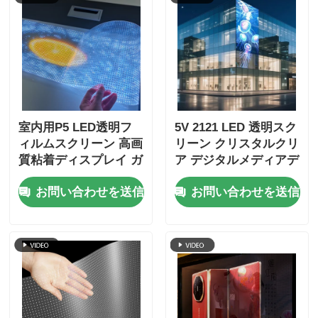
室内用P5 LED透明フ
5V 2121 LED 透明スク
ィルムスクリーン 高画
リーン クリスタルクリ
質粘着ディスプレイ ガ
ア デジタルメディアデ
ラス窓小売店広告用
ィスプレイ 小売用 店
お問い合わせを送信
お問い合わせを送信
頭 グラス展覧会センタ
ー 空港ターミナル 豪
華ブランド展示場