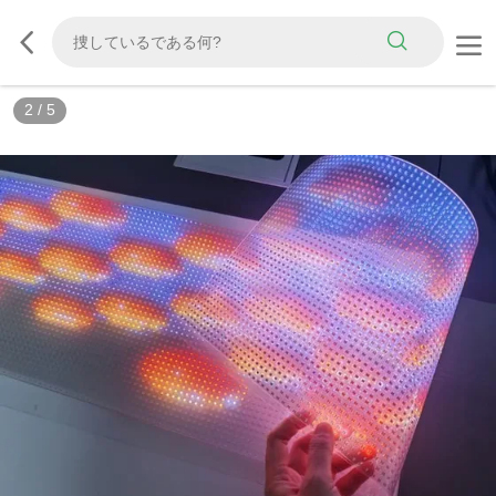
3
/
5