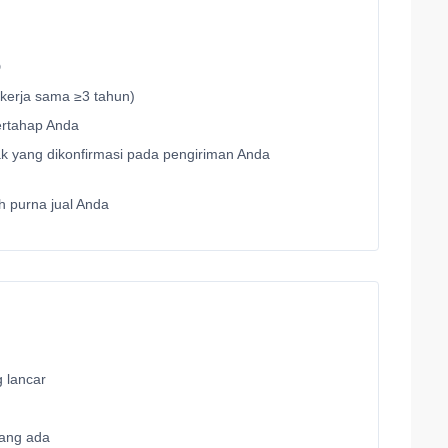
D
(kerja sama ≥3 tahun)
ertahap Anda
ak yang dikonfirmasi pada pengiriman Anda
 purna jual Anda
 lancar
 yang ada