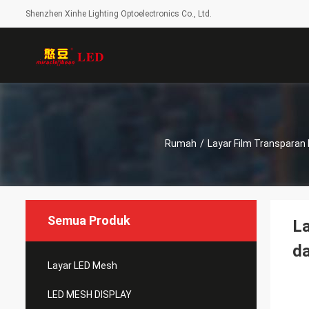
Shenzhen Xinhe Lighting Optoelectronics Co., Ltd.
Rumah
/
Layar Film Transparan
Semua Produk
La
da
Layar LED Mesh
LED MESH DISPLAY