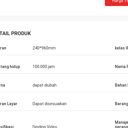
Harga Te
TAIL PRODUK
ran
240*960mm
kelas I
tang hidup
100.000 jam
Nama 
rna
dapat diubah
Bahan 
ran Layar
Dapat disesuaikan
Baran
Manaj
sifikasi
Dinding Video
perang