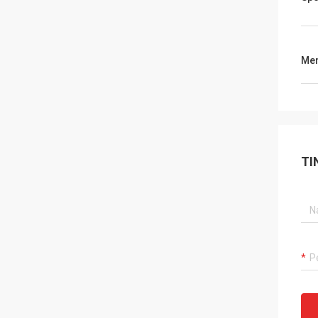
Men
TI