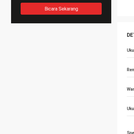
Bicara Sekarang
DE
Uku
Ren
Wa
Uku
Spe