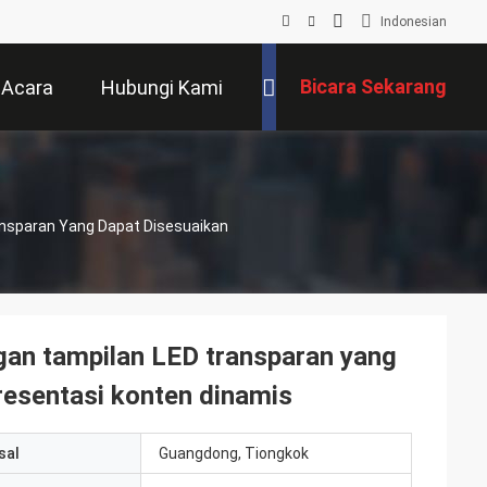
Indonesian
Bicara Sekarang
Acara
Hubungi Kami
ansparan Yang Dapat Disesuaikan
an tampilan LED transparan yang
presentasi konten dinamis
sal
Guangdong, Tiongkok