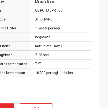
rek
Miracle Bean
i
CE ROHS EPR FCC
odel
XH-JHP-P6
 min Order
1 meter persegi
negotiate
rincian
Kartun atau Kayu
ngiriman
7-25 hari
yarat pembayaran
T/T
kan kemampuan
10.000 persegi per bulan