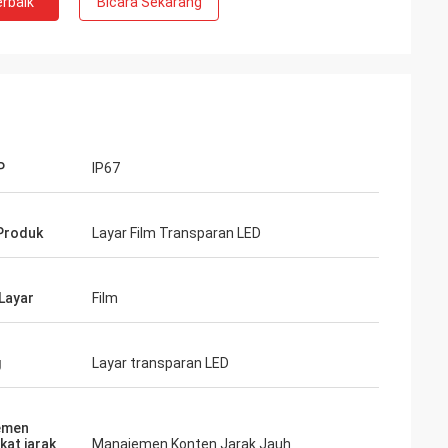
rbaik
Bicara Sekarang
P
IP67
Produk
Layar Film Transparan LED
Layar
Film
g
Layar transparan LED
emen
kat jarak
Manajemen Konten Jarak Jauh