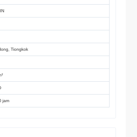
IN
ong, Tiongkok
m²
D
0 jam