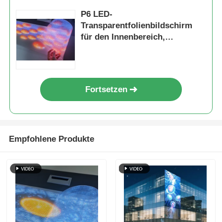
P6 LED-
Transparentfolienbildschirm
für den Innenbereich,
anpassbares transparentes
LED-Display für kreative
Werbung und dynamische
Inhaltspräsentation
Fortsetzen
Empfohlene Produkte