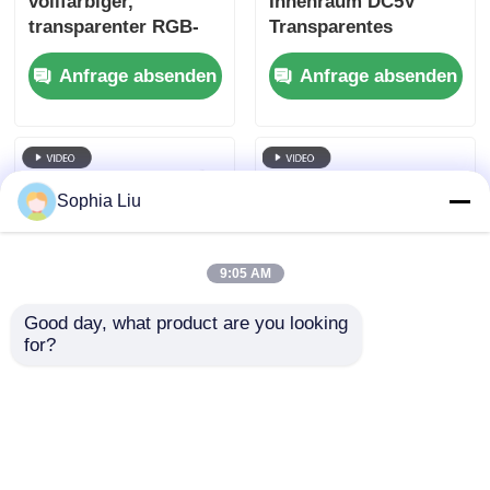
vollfarbiger,
Innenraum DC5V
transparenter RGB-
Transparentes
LED-
Fenster LED-Display
Anfrage absenden
Anfrage absenden
Folienbildschirm,
Gute Qualität Pantalla
kundenspezifische
LED Transparentes
Schrankabmessungen,
Bildschirm
hochtransparente,
flexible LED-Folie für
Sophia Liu
kommerzielle
Schaufensterwerbung
in Einkaufszentren
9:05 AM
Good day, what product are you looking 
for?
10mm Ultra-Dünn-
P6 240*960
RGB-Full-Colour-
Hochtransparentes
Transparent-LED-
LED-Glasfenster für
Film-Bildschirm mit
den Innenbereich mit
Anfrage absenden
Anfrage absenden
benutzerdefinierter
transparenter Folie
Schrankgröße für
für die