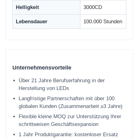
Helligkeit
3000CD
LED -Netzanzeige
Lebensdauer
100.000 Stunden
LED transparente Filmbildschirm
Transparentes LED-Display
Unternehmensvorteile
Drohnen-Flug-LED-Bildschirm
Über 21 Jahre Berufserfahrung in der
Herstellung von LEDs
Holographischer LED-Bildschirm
Langfristige Partnerschaften mit über 100
globalen Kunden (Zusammenarbeit ≥3 Jahre)
LED -Kühlergrillbildschirm
Flexible kleine MOQ zur Unterstützung Ihrer
schrittweisen Geschäftsexpansion
Transparenter Bildschirm
1 Jahr Produktgarantie: kostenloser Ersatz