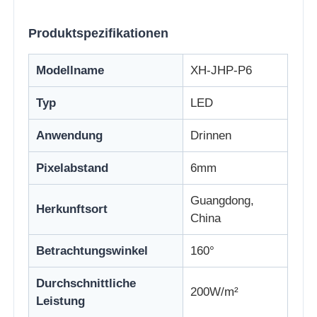
Produktspezifikationen
Fabrik Tour
Modellname
XH-JHP-P6
Qualitätskontrolle
Typ
LED
Kontakt
Anwendung
Drinnen
Pixelabstand
6mm
Nachrichten
Guangdong,
Herkunftsort
China
Alle Fälle
Betrachtungswinkel
160°
Angebot anfordern
Durchschnittliche
200W/m²
Leistung
LED -Netzbildschirm