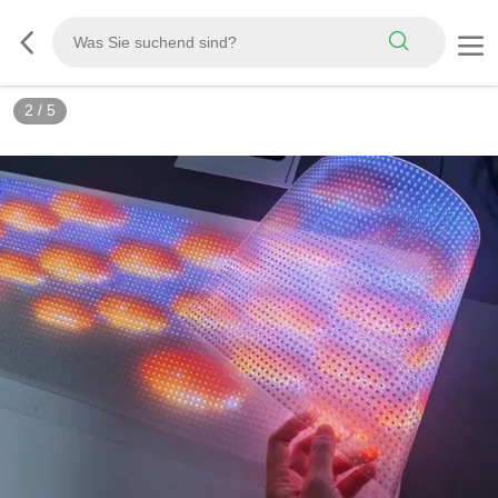
3
/
5