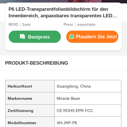
P6 LED-Transparentfolienbildschirm für den
Innenbereich, anpassbares transparentes LED-
Display für kreative Werbung und dynamische
MOQ：1qm
Preis：negotiate
Inhaltspräsentation
Plaudern Sie Jetzt
Bestpreis
PRODUKT-BESCHREIBUNG
Herkunftsort
Guangdong, China
Markenname
Miracle Bean
Zertifizierung
CE ROHS EPR FCC
Modellnummer
XH-JHP-P6