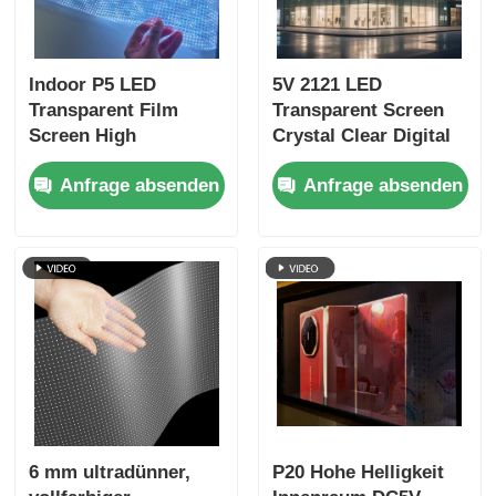
Indoor P5 LED
5V 2121 LED
Transparent Film
Transparent Screen
Screen High
Crystal Clear Digital
Definition
Media Display for
Anfrage absenden
Anfrage absenden
Klebebildschirm für
Retail Storefront Glas
Glasfenster
Ausstellungszentrum
Einzelhandelsgeschäft
Flughafen Terminal
Werbung
und Luxury Brand
Showcase
6 mm ultradünner,
P20 Hohe Helligkeit