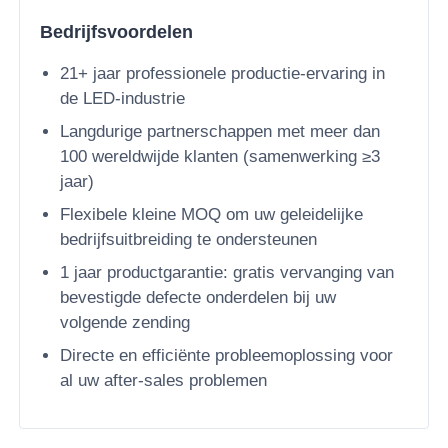
Bedrijfsvoordelen
LED -gaasdisplay
21+ jaar professionele productie-ervaring in
de LED-industrie
LED transparant filmscherm
Langdurige partnerschappen met meer dan
100 wereldwijde klanten (samenwerking ≥3
Doorzichtig LED-display
jaar)
Flexibele kleine MOQ om uw geleidelijke
bedrijfsuitbreiding te ondersteunen
Drone vliegende LED-scherm
1 jaar productgarantie: gratis vervanging van
bevestigde defecte onderdelen bij uw
Holografisch led-scherm
volgende zending
Directe en efficiënte probleemoplossing voor
LED -roosterscherm
al uw after-sales problemen
Transparant beeldscherm