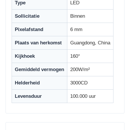
Type
LED
Sollicitatie
Binnen
Fabrieksreis
Pixelafstand
6 mm
Kwaliteitscontrole
Plaats van herkomst
Guangdong, China
Neem contact met ons op
Kijkhoek
160°
Gemiddeld vermogen
200W/m²
Nieuws
Helderheid
3000CD
Alle Gevallen
Levensduur
100.000 uur
Offerte Aanvragen
LED -maasscherm