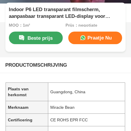
Indoor P6 LED transparant filmscherm,
aanpasbaar transparant LED-display voor
creatieve reclame en dynamische
MOQ：1m²
Prijs：negotiate
inhoudspresentatie
Praatje Nu
Beste prijs
PRODUCTOMSCHRIJVING
Plaats van
Guangdong, China
herkomst
Merknaam
Miracle Bean
Certificering
CE ROHS EPR FCC