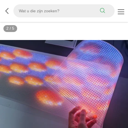
3
/
5