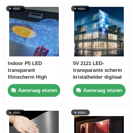
Indoor P5 LED
5V 2121 LED-
transparant
transparante scherm
filmscherm High
kristalhelder digitaal
Definition
mediascherm voor
Aanvraag sturen
Aanvraag sturen
zelfklevende display
detailhandel
voor reclame in
winkelgevel glas
glazen
tentoonstellingscentrum
vensterwinkels
luchthaven terminal
en luxe merk
showcase