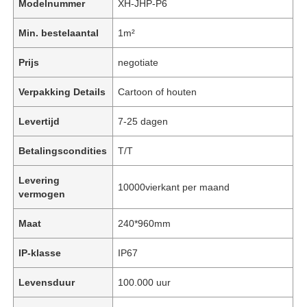
Modelnummer
XH-JHP-P6
Min. bestelaantal
1m²
Prijs
negotiate
Verpakking Details
Cartoon of houten
Levertijd
7-25 dagen
Betalingscondities
T/T
Levering
10000vierkant per maand
vermogen
Maat
240*960mm
IP-klasse
IP67
Levensduur
100.000 uur