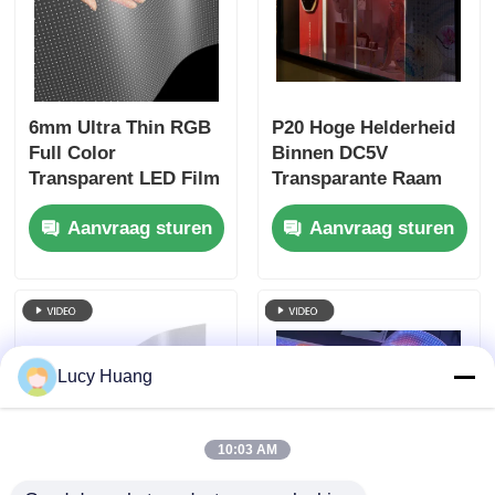
6mm Ultra Thin RGB
P20 Hoge Helderheid
Full Color
Binnen DC5V
Transparent LED Film
Transparante Raam
Screen, Custom
LED Display Goede
Aanvraag sturen
Aanvraag sturen
Cabinet Dimension,
Kwaliteit Pantalla
High Transparency
LED Transparant
Flexible LED Film
Scherm
voor
winkelwinkelruimte
Commerciële reclame
Lucy Huang
10:03 AM