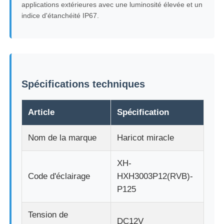
applications extérieures avec une luminosité élevée et un
indice d'étanchéité IP67.
Visite d'usine
Contrôle de qualité
Spécifications techniques
Nous contacter
Article
Spécification
Nouvelles
Nom de la marque
Haricot miracle
Tous les cas
XH-
Code d'éclairage
HXH3003P12(RVB)-
Demander un devis
P125
Tension de
Écran de maillage LED
DC12V