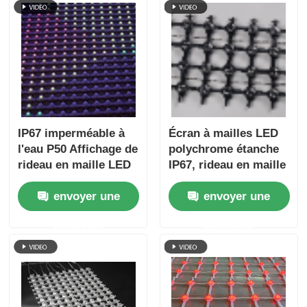
IP67 imperméable à
Écran à mailles LED
l'eau P50 Affichage de
polychrome étanche
rideau en maille LED
IP67, rideau en maille
extérieur à couleur
Flexible extérieur
envoyer une
envoyer une
complète flexible
P62.5 pour la
pour façade de
conception de scènes
demande
demande
bâtiment
et la décoration de
bâtiments