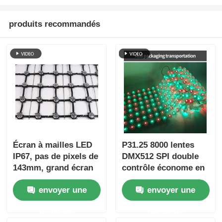
produits recommandés
Écran à mailles LED
P31.25 8000 lentes
IP67, pas de pixels de
DMX512 SPI double
143mm, grand écran
contrôle économe en
extérieur Ultra léger
énergie faible
envoyer une
envoyer une
pour les projets
puissance affichage
créatifs de paysage
extérieur d'écran à
demande
demande
urbain
mailles LED