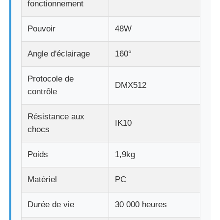
fonctionnement
Affichage en maille LED
Pouvoir
48W
Angle d'éclairage
160°
Écran de film transparent LED
Protocole de
DMX512
Affichage LED transparent
contrôle
Résistance aux
Écran LED volant pour drone
IK10
chocs
Écran à LED holographique
Poids
1,9kg
Matériel
PC
Écran de calandre LED
Durée de vie
30 000 heures
Écran d'affichage transparent