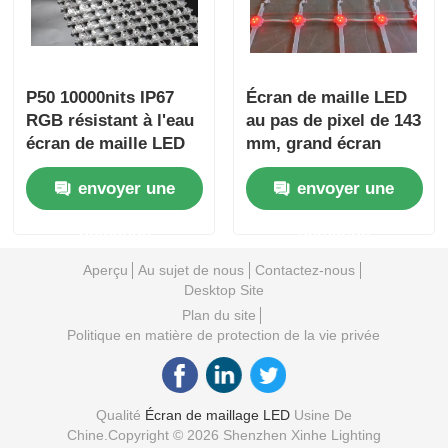
P50 10000nits IP67
Écran de maille LED
RGB résistant à l'eau
au pas de pixel de 143
écran de maille LED
mm, grand écran
pour la publicité
extérieur étanche
envoyer une
envoyer une
extérieure de façade
IP67 pour vue
de bâtiment
nocturne urbaine,
demande
demande
projets de tourisme
culturel
Aperçu
Au sujet de nous
Contactez-nous
Desktop Site
Plan du site
Politique en matière de protection de la vie privée
Qualité
Écran de maillage LED
Usine De
Chine.Copyright © 2026 Shenzhen Xinhe Lighting