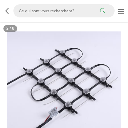
3
/
8