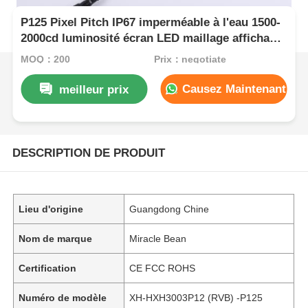
P125 Pixel Pitch IP67 imperméable à l'eau 1500-
2000cd luminosité écran LED maillage affichage
LED flexible pour la publicité extérieure
MOQ：200
Prix：negotiate
Causez Maintenant
meilleur prix
DESCRIPTION DE PRODUIT
Lieu d'origine
Guangdong Chine
Nom de marque
Miracle Bean
Certification
CE FCC ROHS
Numéro de modèle
XH-HXH3003P12 (RVB) -P125