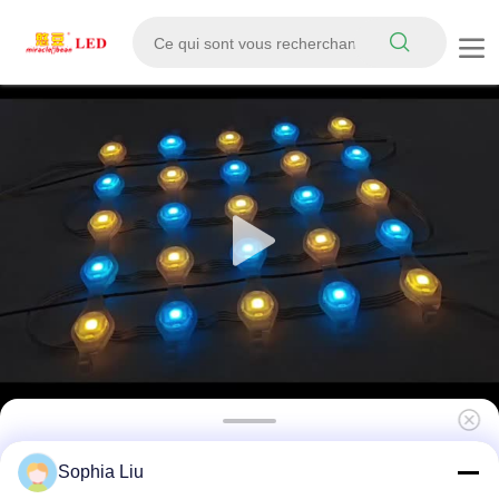
P125 Pixel Pitch IP67 imperméable à l'eau
Sophia Liu
1500-2000cd luminosité écran LED maillage