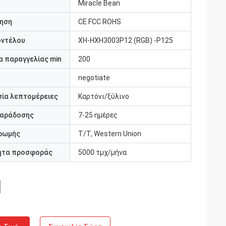
Miracle Bean
ηση
CE FCC ROHS
οντέλου
XH-HXH3003P12 (RGB) -P125
 παραγγελίας min
200
negotiate
ία λεπτομέρειες
Καρτόνι/ξύλινο
παράδοσης
7-25 ημέρες
ρωμής
T/T, Western Union
ητα προσφοράς
5000 τμχ/μήνα