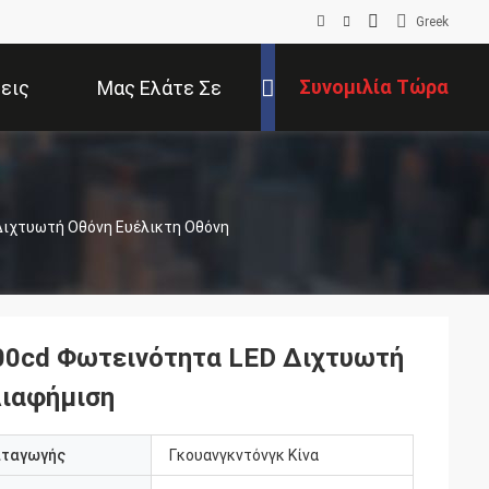
Greek
Συνομιλία Τώρα
εις
Μας Ελάτε Σε
Επαφή Με
 Διχτυωτή Οθόνη Ευέλικτη Οθόνη
000cd Φωτεινότητα LED Διχτυωτή
Διαφήμιση
αταγωγής
Γκουανγκντόνγκ Κίνα