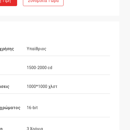
η Τιμή
Συνομιλία Τώρα
 χρήσης
Υπαίθριος
1500-2000 cd
άσεις
1000*1000 χλστ
 χρώματος
16-bit
ση
3 Χρόνια