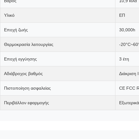
Βάρος
10,9 κιλά
Υλικό
ΕΠ
Εποχή ζωής
30,000h
Θερμοκρασία λειτουργίας
-20°C~60
Εποχή εγγύησης
3 έτη
Αδιάβροχος βαθμός
Διάκριση 
Πιστοποίηση ασφαλείας
CE FCC 
Περιβάλλον εφαρμογής
Εξωτερικά