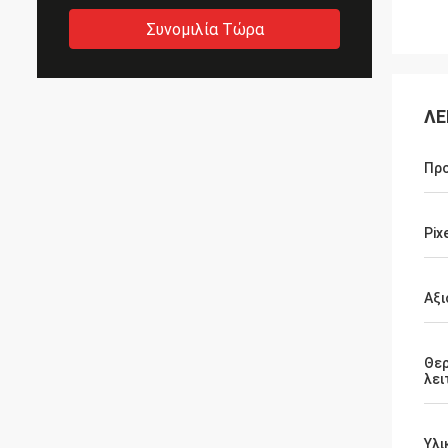
Συνομιλία Τώρα
ΛΕ
Προ
Pix
Αξι
Θε
λει
Υλι