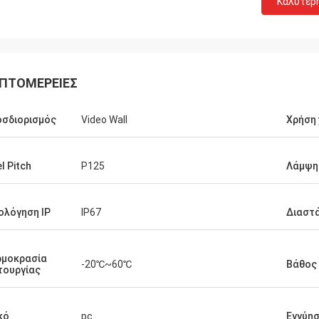
Καλύτερ
ΠΤΟΜΈΡΕΙΕΣ
σδιορισμός
Video Wall
Χρήση
el Pitch
P125
Λάμψη
ολόγηση IP
IP67
Διαστ
ρμοκρασία
-20℃~60℃
Βάθος
τουργίας
κό
pc
Εγγύη