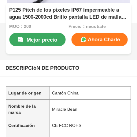
P125 Pitch de los píxeles IP67 Impermeable a
agua 1500-2000cd Brillo pantalla LED de malla
Flexible pantalla LED para publicidad al aire
MOQ：200
Precio：negotiate
libre
Ahora Charle
Mejor precio
DESCRIPCIóN DE PRODUCTO
Lugar de origen
Cantón China
Nombre de la
Miracle Bean
marca
Certificación
CE FCC ROHS