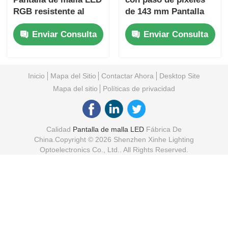
RGB resistente al
de 143 mm Pantalla
agua para publicidad
grande impermeable
Enviar Consulta
Enviar Consulta
exterior de fachadas
IP67 para exteriores
de edificios
para proyectos de
turismo cultural con
vista nocturna urbana
Inicio
Mapa del Sitio
Contactar Ahora
Desktop Site
Mapa del sitio
Políticas de privacidad
Calidad
Pantalla de malla LED
Fábrica De
China.Copyright © 2026 Shenzhen Xinhe Lighting
Optoelectronics Co., Ltd.. All Rights Reserved.