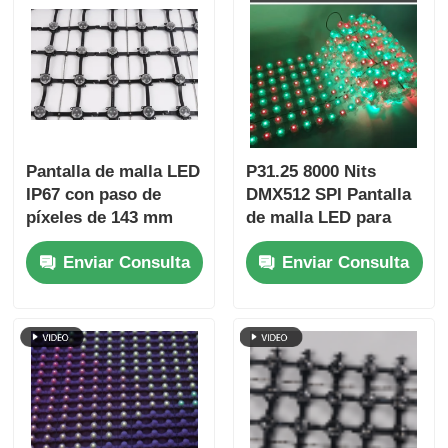
Pantalla de malla LED
P31.25 8000 Nits
IP67 con paso de
DMX512 SPI Pantalla
píxeles de 143 mm
de malla LED para
Pantalla grande
exteriores de bajo
Enviar Consulta
Enviar Consulta
ultraligera para
consumo y bajo
exteriores para
consumo con control
proyectos creativos
dual SPI
de paisajes urbanos