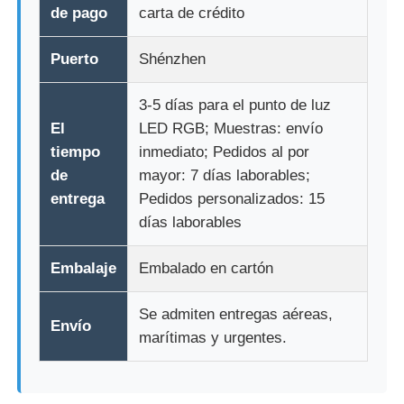
de pago
carta de crédito
Puerto
Shénzhen
3-5 días para el punto de luz
El
LED RGB; Muestras: envío
tiempo
inmediato; Pedidos al por
de
mayor: 7 días laborables;
entrega
Pedidos personalizados: 15
días laborables
Embalaje
Embalado en cartón
Se admiten entregas aéreas,
Envío
marítimas y urgentes.