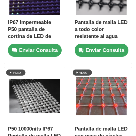
IP67 impermeable
Pantalla de malla LED
P50 pantalla de
a todo color
cortina de LED de
resistente al agua
malla flexible de
IP67, cortina de malla
Enviar Consulta
Enviar Consulta
color completo para
Flexible para
exhibición de fachada
exteriores P62.5 para
de edificios
diseño de escenarios
y decoración de
edificios
P50 10000nits IP67
Pantalla de malla LED
Pantalla de malla LED
con paso de píxeles