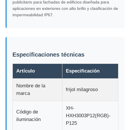
publicitario para fachadas de edificios diseñada para
aplicaciones en exteriores con alto brillo y clasificación de
impermeabilidad IP67.
Visita a la fábrica
Control de calidad
Contacta con nosotros
Especificaciones técnicas
Artículo
Especificación
Noticias
Nombre de la
frijol milagroso
Todos los casos
marca
XH-
Solicitar una cita
Código de
HXH3003P12(RGB)-
iluminación
P125
Pantalla de malla LED