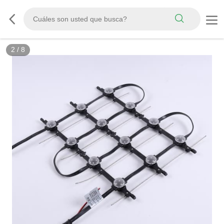
3
/
8