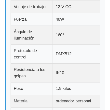
Voltaje de trabajo
12 V CC.
Visualización de malla LED
Fuerza
48W
Pantalla de película transparente LED
Ángulo de
160°
iluminación
Display LED transparente
Protocolo de
DMX512
control
Pantalla LED voladora para drones
Resistencia a los
IK10
Pantalla de LED holográfica
golpes
Peso
1,9 kilos
Pantalla de rejilla LED
Material
ordenador personal
pantalla de visualización transparente