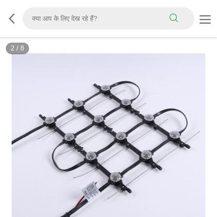
3
/
8