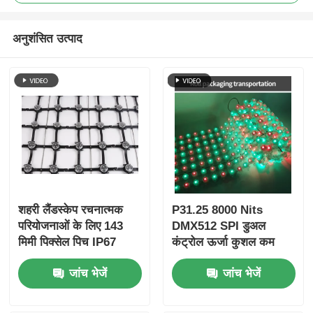
अनुशंसित उत्पाद
शहरी लैंडस्केप रचनात्मक
P31.25 8000 Nits
परियोजनाओं के लिए 143
DMX512 SPI डुअल
मिमी पिक्सेल पिच IP67
कंट्रोल ऊर्जा कुशल कम
एलईडी मेष स्क्रीन अल्ट्रा
शक्ति आउटडोर एलईडी जाल
जांच भेजें
जांच भेजें
लाइटवेट आउटडोर बड़ा
स्क्रीन डिस्प्ले
डिस्प्ले