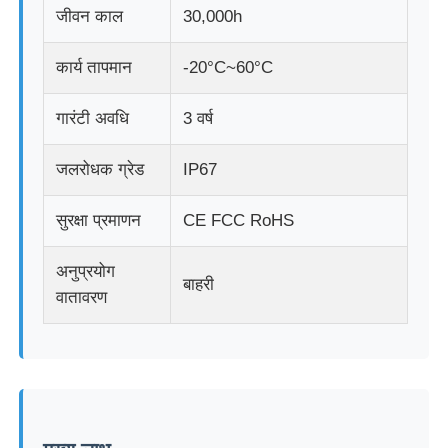
जीवन काल
30,000h
एलईडी मेष प्रदर्शन
कार्य तापमान
-20°C~60°C
पारदर्शी फिल्म स्क्रीन का नेतृत्व किया
गारंटी अवधि
3 वर्ष
जलरोधक ग्रेड
IP67
पारदर्शी एलईडी डिस्प्ले
सुरक्षा प्रमाणन
CE FCC RoHS
ड्रोन उड़ने वाली एलईडी स्क्रीन
अनुप्रयोग
बाहरी
वातावरण
होलोग्राफिक एलईडी स्क्रीन
एलईडी ग्रिल स्क्रीन
पारदर्शी प्रदर्शन स्क्रीन