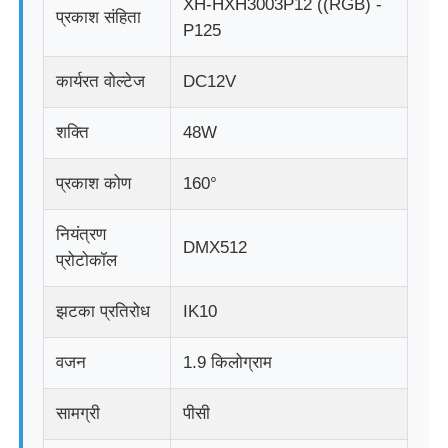
XH-HXH3003P12 ((RGB) -
प्रकाश संहिता
P125
फैक्टरी यात्रा
कार्यरत वोल्टेज
DC12V
गुणवत्ता नियंत्रण
शक्ति
48W
प्रकाश कोण
160°
हमसे संपर्क करें
नियंत्रण
DMX512
समाचार
प्रोटोकॉल
झटका प्रतिरोध
IK10
सभी मामलों
वजन
1.9 किलोग्राम
उद्धरण मांगें
सामग्री
पीसी
एलईडी मेष स्क्रीन