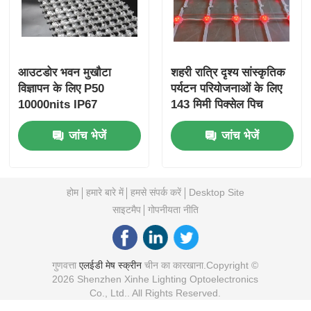
आउटडोर भवन मुखौटा
शहरी रात्रि दृश्य सांस्कृतिक
विज्ञापन के लिए P50
पर्यटन परियोजनाओं के लिए
10000nits IP67
143 मिमी पिक्सेल पिच
वाटरप्रूफ आरजीबी एलईडी
एलईडी मेष स्क्रीन IP67
जांच भेजें
जांच भेजें
मेष स्क्रीन
वॉटरप्रूफ बड़ा आउटडोर
डिस्प्ले
होम
हमारे बारे में
हमसे संपर्क करें
Desktop Site
साइटमैप
गोपनीयता नीति
गुणवत्ता
एलईडी मेष स्क्रीन
चीन का कारखाना.Copyright ©
2026 Shenzhen Xinhe Lighting Optoelectronics
Co., Ltd.. All Rights Reserved.