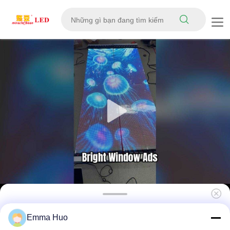
Dễ cài đặt Độ sáng cao 2500cd / m2 Màn
Emma Huo
hình LED trong suốt cho màn hình phim