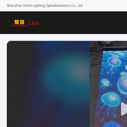
Shenzhen Xinhe Lighting Optoelectronics Co., Ltd.