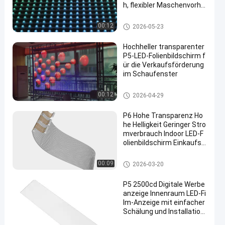
h, flexibler Maschenvorha
ng
LED -Netzbildschirm
00:12
2026-05-23
Hochheller transparenter
P5-LED-Folienbildschirm f
ür die Verkaufsförderung
im Schaufenster
LED transparente Filmbildschir
00:12
2026-04-29
m
P6 Hohe Transparenz Ho
he Helligkeit Geringer Stro
mverbrauch Indoor LED-F
olienbildschirm Einkaufsz
entrum Fenster Werbebil
dschirm
LED transparente Filmbildschir
00:09
2026-03-20
m
P5 2500cd Digitale Werbe
anzeige Innenraum LED-Fi
lm-Anzeige mit einfacher
Schälung und Installation
für Schaufenster