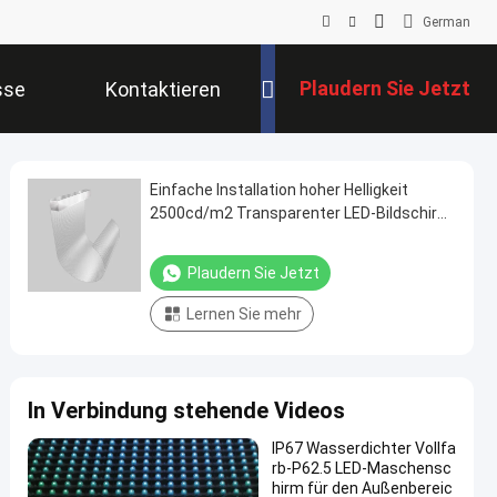
German
Plaudern Sie Jetzt
sse
Kontaktieren
Sie Uns
Einfache Installation hoher Helligkeit
2500cd/m2 Transparenter LED-Bildschirm
für Indoor-Flexible LED-Film-Display
Plaudern Sie Jetzt
Lernen Sie mehr
In Verbindung stehende Videos
IP67 Wasserdichter Vollfa
rb-P62.5 LED-Maschensc
hirm für den Außenbereic