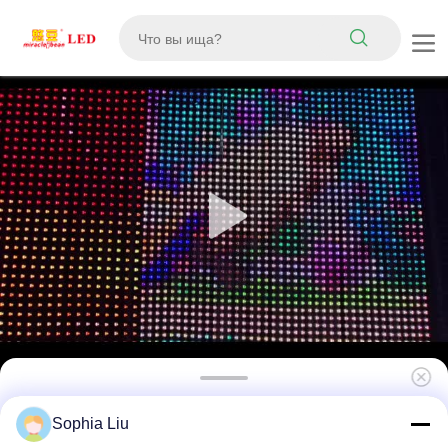
P83 Шаг пикселя 4000кд Яркость IP67
Sophia Liu
Водонепроницаемый светодиодный