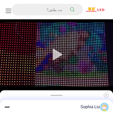
P83 Pixel Pitch 4000cd سطوع IP67 شاشة LED
Sophia Liu
شبكية مقاومة للماء للإعلان الخارجي