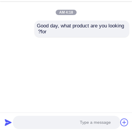
نتحدث الآن
إرسال استفسار
4:18 AM
#
Good day, what product are you looking 
شاشة عرض نافذة LED شفافة,شاشة شبكة LED مرنة,شاشة LED شبكية
for?
شفافة
#
شاشة شبكية LED خارجية كبيرة P83، شاشة LED RGB 4000cd H2503
بكسل، لوحة شبكية LED مقاومة للماء IP67 DMX512
Transparent LED Mesh Screen
#
LED شبكة الشاشة
2026-07-06
P83 4000cd IP67 DMX512 RGB شاشة LED شبكية H2503 بكسل DC 12V
عرض الإعلانات الخارجية شاشة شبكية LED P83 فعالة من حيث التكلفة مصممة
للإعلانات الخارجية واسعة النطاق على واجهات المباني. يتميز بسطوع 4000cd، ...
عرض المزيد
رسائل الزائر
اترك رسالة
لا توجد تعليقات عامة بعد