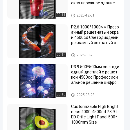
екло наружное здание о
кно светодиодный дисп
лей
Светодиодный экран решетк
00:11
2025-12-01
и
P2.6 1000*1000мм Прозр
ачный решетчатый экра
н 4500cd Светодиодный
рекламный сетчатый св
етодиодный видеоэкра
н для рекламы
Светодиодный экран решетк
00:14
2025-08-28
и
P3.9 500*500мм светоди
одный дисплей с решет
кой 4500cd Профессион
альное решение цифров
ой рекламы для витрин
и торговых центров
Светодиодный экран решетк
00:13
2025-08-28
и
Customizable High Bright
ness 4000-4500cd P3.9 L
ED Grille Light Panel 500*
1000mm Size