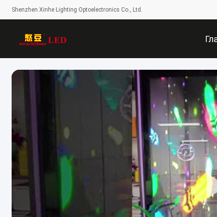
Shenzhen Xinhe Lighting Optoelectronics Co., Ltd.
Гл
Стр