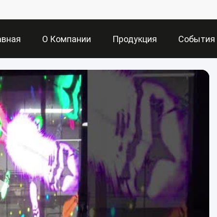
авная
О Компании
Продукция
События
аница