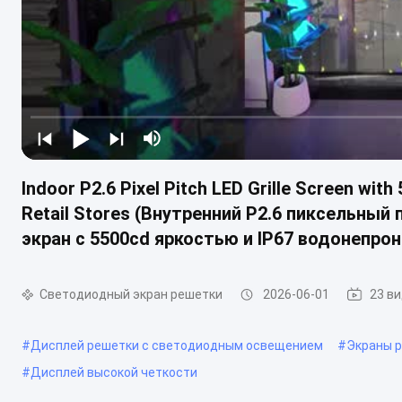
Indoor P2.6 Pixel Pitch LED Grille Screen wit
Retail Stores (Внутренний P2.6 пиксельны
экран с 5500cd яркостью и IP67 водонепр
Светодиодный экран решетки
2026-06-01
23 в
#
Дисплей решетки с светодиодным освещением
#
Экраны 
#
Дисплей высокой четкости