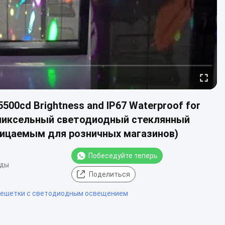
h 5500cd Brightness and IP67 Waterproof for
й пиксельный светодиодный стеклянный
оницаемым для розничных магазинов)
Побеседуйте теперь
иды
Поделиться
решетки с светодиодным освещением