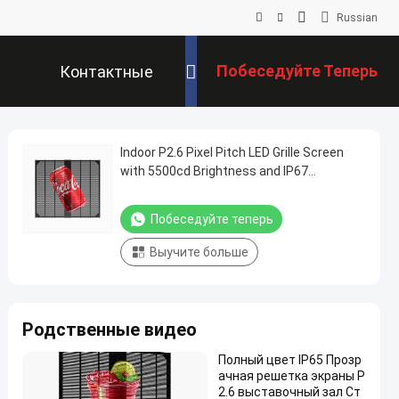
Russian
Побеседуйте Теперь
Контактные
Данные
Indoor P2.6 Pixel Pitch LED Grille Screen
with 5500cd Brightness and IP67
Waterproof for Retail Stores (Внутренний
P2.6 пиксельный пиксельный
Побеседуйте теперь
светодиодный стеклянный экран с
5500cd яркостью и IP67
Выучите больше
водонепроницаемым для розничных
магазинов)
Родственные видео
Полный цвет IP65 Прозр
ачная решетка экраны P
2.6 выставочный зал Ст