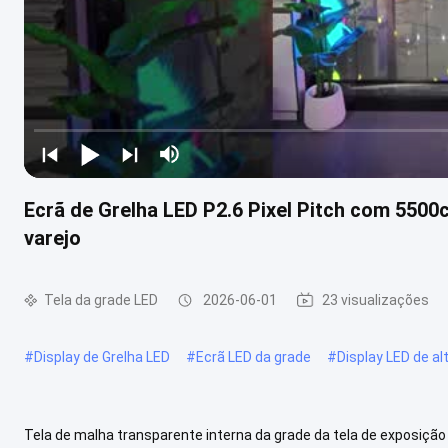
Ecrã de Grelha LED P2.6 Pixel Pitch com 5500cd
varejo
Tela da grade LED
2026-06-01
23 visualizações
#
Display de Grelha LED
#
Ecrã LED da grade
#
Display LED de al
Tela de malha transparente interna da grade da tela de exposição