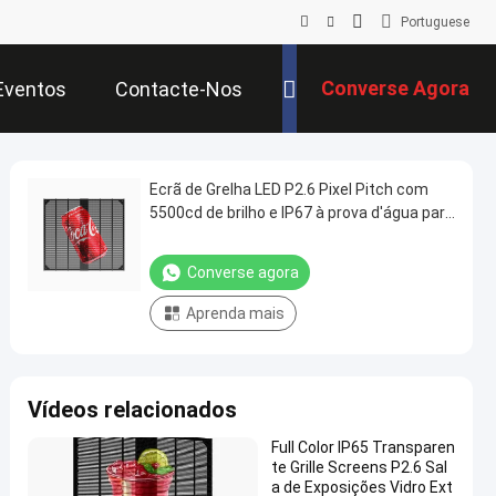
Portuguese
Converse Agora
Eventos
Contacte-Nos
Ecrã de Grelha LED P2.6 Pixel Pitch com
5500cd de brilho e IP67 à prova d'água para
lojas de varejo
Converse agora
Aprenda mais
Vídeos relacionados
Full Color IP65 Transparen
te Grille Screens P2.6 Sal
a de Exposições Vidro Ext