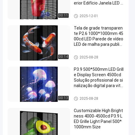
erior Edifício Janela LED D
isplay Screen
Tela da grade LED
00:11
2025-12-01
Tela de grade transparen
te P2.6 1000*1000mm 45
00cd LED Parede de vídeo
LED de malha para publici
dade
Tela da grade LED
00:14
2025-08-28
P3.9 500*500mm LED Grill
e Display Screen 4500cd
Solução profissional de si
nalização digital para vitri
nes e centros comerciais
Tela da grade LED
00:13
2025-08-28
Customizable High Bright
ness 4000-4500cd P3.9 L
ED Grille Light Panel 500*
1000mm Size