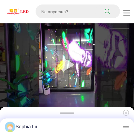
İç mekan P2.6 Pixel Pitch LED ızgara ekranı
Sophia Liu
5500cd parlaklık ve perakende mağazaları