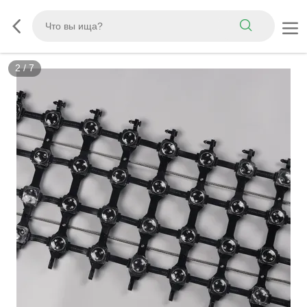
3
/
7