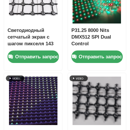
Светодиодный
P31.25 8000 Nits
сетчатый экран с
DMX512 SPI Dual
шагом пикселя 143
Control
мм, IP67,
Энергоэффективный
Отправить запрос
Отправить запрос
сверхлегкий
наружный
уличный большой
светодиодный
дисплей для
сетчатый экран с
творческих проектов
низкой мощностью
в городском
пейзаже