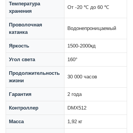
Температура
От -20 ℃ до 60 ℃
хранения
Светодиодная сетчатая дисплей
Проволочная
Водонепроницаемый
катанка
Светодиод прозрачный экран пленки
Яркость
1500-2000кд
Прозрачный светодиодный дисплей
Угол света
160°
Светодиодный экран для дрона
Продолжительность
30 000 часов
жизни
Голографический светодиодный экран
Гарантия
2 года
Контроллер
DMX512
Светодиодный экран решетки
Масса
1,92 кг
Прозрачный экран дисплея