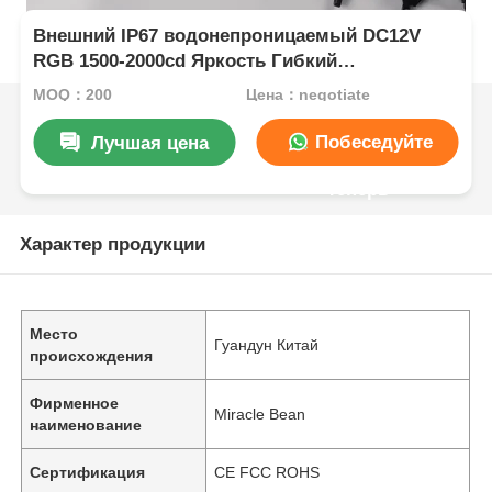
Внешний IP67 водонепроницаемый DC12V
RGB 1500-2000cd Яркость Гибкий
светодиодный сетчатый экран для
MOQ：200
Цена：negotiate
медиафасада
Побеседуйте
Лучшая цена
теперь
Характер продукции
Место
Гуандун Китай
происхождения
Фирменное
Miracle Bean
наименование
Сертификация
CE FCC ROHS