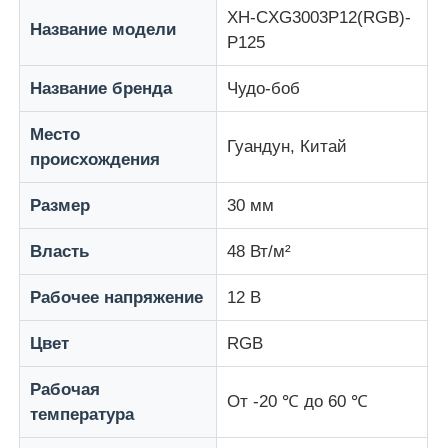
XH-CXG3003P12(RGB)-
Название модели
P125
Наша фабрика
Название бренда
Чудо-боб
Контроль качества
Место
Гуандун, Китай
происхождения
Свяжитесь с нами
Размер
30 мм
Новости
Власть
48 Вт/м²
Рабочее напряжение
12 В
Все случаи
Цвет
RGB
Запросить расценки
Рабочая
От -20 ℃ до 60 ℃
температура
Светодиодный сетчатый экран