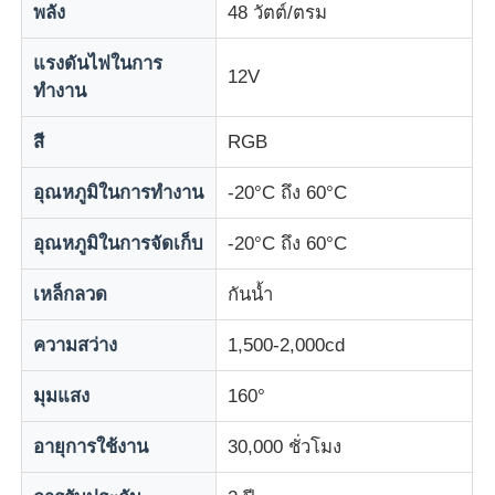
พลัง
48 วัตต์/ตรม
แรงดันไฟในการ
ทัวร์โรงงาน
12V
ทำงาน
การควบคุมคุณภาพ
สี
RGB
อุณหภูมิในการทำงาน
-20°C ถึง 60°C
ติดต่อเรา
อุณหภูมิในการจัดเก็บ
-20°C ถึง 60°C
ข่าว
เหล็กลวด
กันน้ำ
ทุกกรณี
ความสว่าง
1,500-2,000cd
มุมแสง
160°
ขอทุน
อายุการใช้งาน
30,000 ชั่วโมง
หน้าจอตาข่าย LED