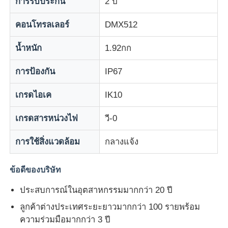
การรับประกัน
2 ปี
คอนโทรลเลอร์
DMX512
จอแสดงผล LED Mesh
น้ำหนัก
1.92กก
หน้าจอฟิล์มโปร่งใส LED
การป้องกัน
IP67
จอแสดงผล LED โปร่งใส
เกรดไอเค
IK10
เกรดสารหน่วงไฟ
วี-0
จอ LED บินได้
การใช้สิ่งแวดล้อม
กลางแจ้ง
หน้าจอนำโฮโลแกรม
ข้อดีของบริษัท
หน้าจอกระจังหน้า LED
ประสบการณ์ในอุตสาหกรรมมากกว่า 20 ปี
ลูกค้าต่างประเทศระยะยาวมากกว่า 100 รายพร้อม
ความร่วมมือมากกว่า 3 ปี
หน้าจอแสดงผลโปร่งใส