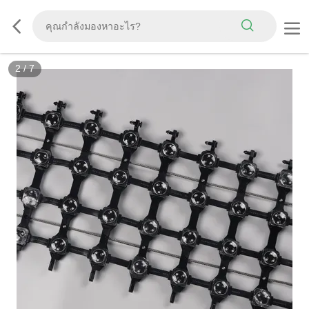
3
/
7