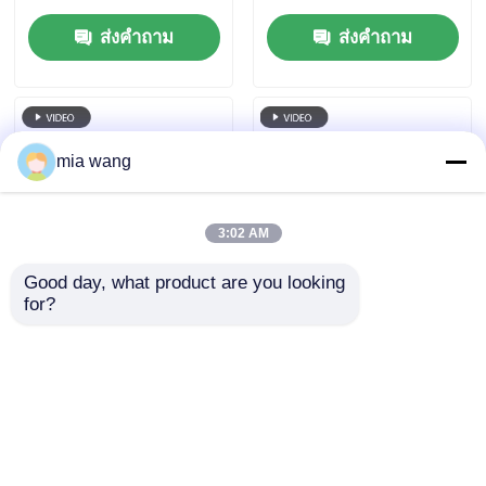
สําหรับหน้าต่างอาคาร
ยืดหยุ่นสำหรับการ
ส่งคำถาม
ส่งคำถาม
ออกแบบเวทีและการ
ตกแต่งอาคาร
mia wang
3:02 AM
Good day, what product are you looking 
for?
P50 10000nits IP67 กัน
หน้าจอ LED Pitch
น้ํา RGB LED Mesh
Pixel ขนาด 143 มม.
Screen สําหรับโฆษณา
จอแสดงผลกลางแจ้ง
หน้าต่างอาคารกลางแจ้ง
ขนาดใหญ่กันน้ำ IP67
ส่งคำถาม
ส่งคำถาม
สำหรับโครงการท่อง
เที่ยวเชิงวัฒนธรรมใน
เมืองยามค่ำคืน