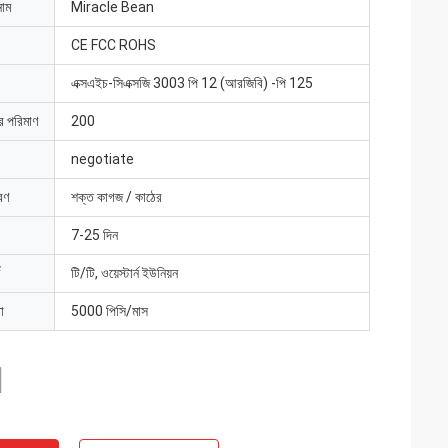
নাম
Miracle Bean
CE FCC ROHS
এক্সএইচ-সিএক্সজি 3003 পি 12 (আরজিবি) -পি 125
ার পরিমাণ
200
negotiate
রণ
শক্ত কাগজ / কাঠের
7-25 দিন
টি/টি, ওয়েস্টার্ন ইউনিয়ন
া
5000 পিসি/মাস