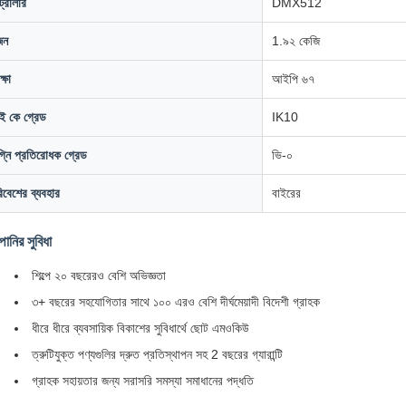
ট্রোলার
DMX512
জন
1.৯২ কেজি
ক্ষা
আইপি ৬৭
 কে গ্রেড
IK10
্নি প্রতিরোধক গ্রেড
ভি-০
িবেশের ব্যবহার
বাইরের
পানির সুবিধা
শিল্পে ২০ বছরেরও বেশি অভিজ্ঞতা
৩+ বছরের সহযোগিতার সাথে ১০০ এরও বেশি দীর্ঘমেয়াদী বিদেশী গ্রাহক
ধীরে ধীরে ব্যবসায়িক বিকাশের সুবিধার্থে ছোট এমওকিউ
ত্রুটিযুক্ত পণ্যগুলির দ্রুত প্রতিস্থাপন সহ 2 বছরের গ্যারান্টি
গ্রাহক সহায়তার জন্য সরাসরি সমস্যা সমাধানের পদ্ধতি