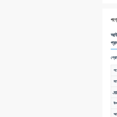
পণ্য
আউট
প্রদ
প্রো
পণ
মড
ব্র্
উৎ
আ