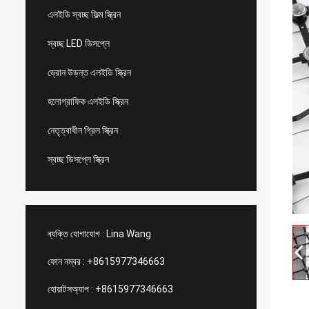
এলইডি স্বচ্ছ ফিল্ম স্ক্রিন
স্বচ্ছ LED ডিসপ্লে
ড্রোন উড়ন্ত এলইডি স্ক্রিন
হলোগ্রাফিক এলইডি স্ক্রিন
নেতৃত্বাধীন গ্রিল স্ক্রিন
স্বচ্ছ ডিসপ্লে স্ক্রিন
ব্যক্তি যোগাযোগ :
Lina Wang
ফোন নম্বর :
+8615977346663
হোয়াটসঅ্যাপ :
+8615977346663