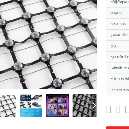
পরিচিতিমুলক 
সাক্ষ্যদান
মডেল নম্বার
ন্যূনতম চাহিদ
মূল্য
প্যাকেজিং বিব
ডেলিভারি সময়
পরিশোধের শর্ত
যোগানের ক্ষমত