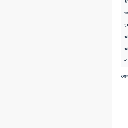
কন্
ও
সুর
আই
অগ
পর
কোম্