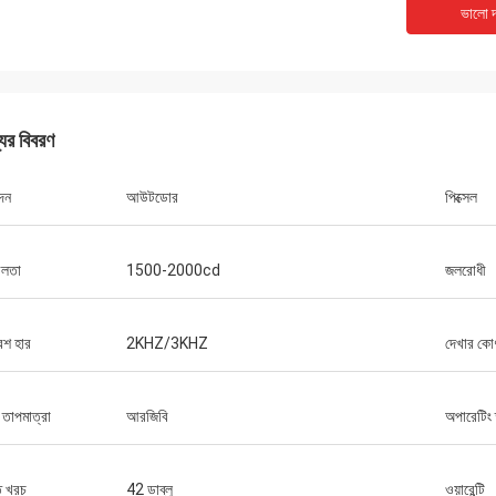
ভালো দ
যের বিবরণ
দন
আউটডোর
পিক্সেল
বলতা
1500-2000cd
জলরোধী
েশ হার
2KHZ/3KHZ
দেখার কো
 তাপমাত্রা
আরজিবি
অপারেটিং 
ি খরচ
42 ডাব্লু
ওয়ারেন্টি