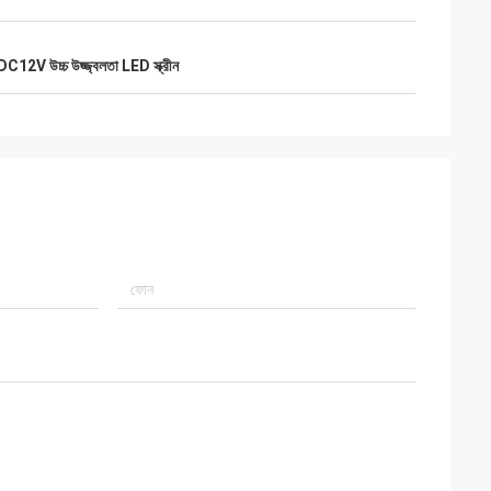
DC12V উচ্চ উজ্জ্বলতা LED স্ক্রীন