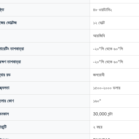
্তি
৪৮ ওয়াট/মি২
জের ভোল্টেজ
১২ ভোল্ট
আরজিবি
ারেটিং তাপমাত্রা
-২০°সি থেকে ৬০°সি
রক্ষণ তাপমাত্রা
-২০°সি থেকে ৬০°সি
়্যার রড
জলরোধী
্জ্বলতা
১৫০০-২০০০ ডলার
লোর কোণ
১৬০°
বনকাল
30,000 ঘন্টা
ারান্টি
২ বছর