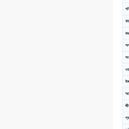
শক
কা
রঙ
অপ
সং
ওয
উজ
আ
জী
গ্য