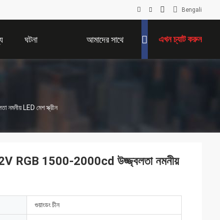
Bengali
এখন চ্যাট করুন
য
ঘটনা
আমাদের সাথে
যোগাযোগ করুন
নমনীয় LED মেশ স্ক্রীন
DC12V RGB 1500-2000cd উজ্জ্বলতা নমনীয়
গুয়াংডং চীন