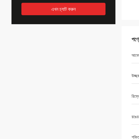
এখন চ্যাট করুন
পণ্
আবে
উজ্জ্
রিফ্র
রঙের
শক্ত