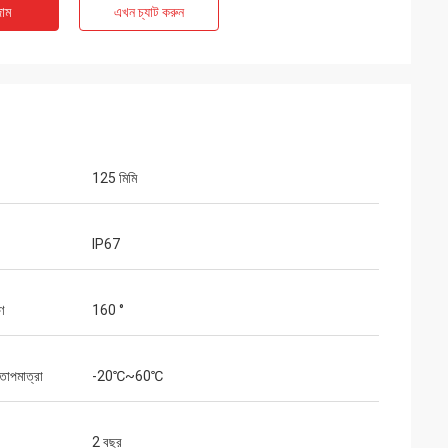
াম
এখন চ্যাট করুন
125 মিমি
IP67
ণ
160 °
তাপমাত্রা
-20℃~60℃
2 বছর