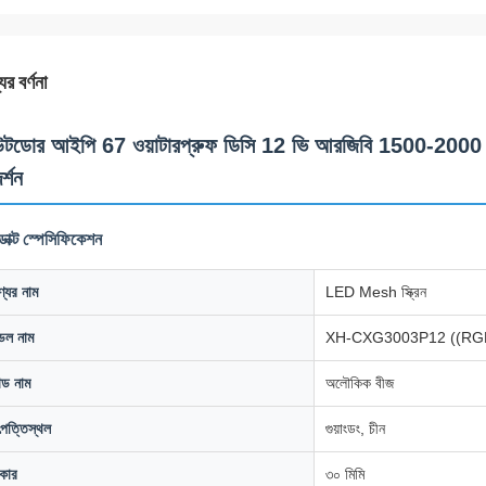
ের বর্ণনা
ডোর আইপি 67 ওয়াটারপ্রুফ ডিসি 12 ভি আরজিবি 1500-2000 সিডি
র্শন
ডাক্ট স্পেসিফিকেশন
্যের নাম
LED Mesh স্ক্রিন
েল নাম
XH-CXG3003P12 ((RGB
যান্ড নাম
অলৌকিক বীজ
পত্তিস্থল
গুয়াংডং, চীন
কার
৩০ মিমি