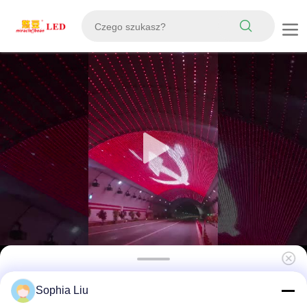
Ekran siatkowy LED o rozdzielczości 143 mm
Sophia Liu
i IP67. Ultralekki, duży wyświetlacz