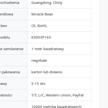
pochodzenia
Guangdong, Chiny
andlowa
Miracle Bean
ctwo
CE, RoHS,
odelu
K3003P143
ne zamówienie
1 metr kwadratowy
negotiate
y pakowania
karton lub drewno
tawy
5-15 dni
łatności
T/T, L/C, Western Union, PayPal
10000 metrów kwadratowych