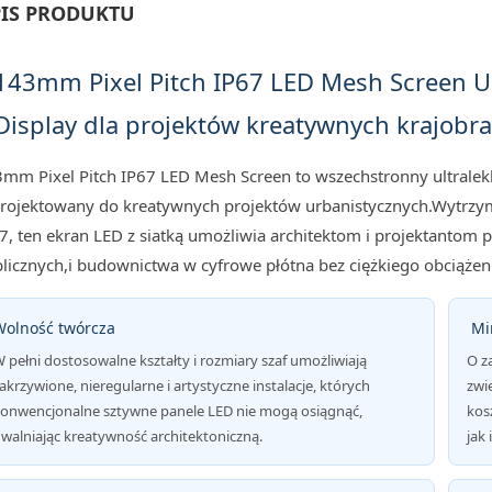
IS PRODUKTU
143mm Pixel Pitch IP67 LED Mesh Screen U
Display dla projektów kreatywnych krajobr
mm Pixel Pitch IP67 LED Mesh Screen to wszechstronny ultralekk
rojektowany do kreatywnych projektów urbanistycznych.Wytrzym
7, ten ekran LED z siatką umożliwia architektom i projektantom
licznych,i budownictwa w cyfrowe płótna bez ciężkiego obciąże
Wolność twórcza
️ M
 pełni dostosowalne kształty i rozmiary szaf umożliwiają
O z
akrzywione, nieregularne i artystyczne instalacje, których
zwi
onwencjonalne sztywne panele LED nie mogą osiągnąć,
kos
walniając kreatywność architektoniczną.
jak