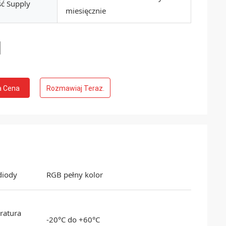
ć Supply
miesięcznie
a Cena
Rozmawiaj Teraz.
diody
RGB pełny kolor
ratura
-20°C do +60°C