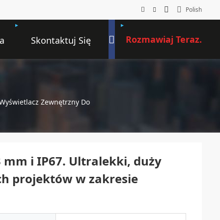
Polish
Rozmawiaj Teraz.
a
Skontaktuj Się
Z Nami
y Wyświetlacz Zewnętrzny Do
 mm i IP67. Ultralekki, duży
h projektów w zakresie