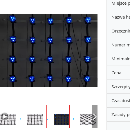
Miejsce 
Nazwa h
Orzeczni
Numer m
Minimal
Cena
Szczegół
Czas dos
Zasady p