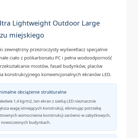
ltra Lightweight Outdoor Large
azu miejskiego
i zewnętrzny przezroczysty wyświetlacz specjalnie
ałe ciało z polikarbonatu PC i pełna wodoodporność
 przekształcanie mostów, fasad budynków, placów
nia konstrukcyjnego konwencjonalnych ekranów LED.
inimalne obciążenie strukturalne
aledwie 1,4 kg/m2, ten ekran z siatką LED nieznacznie
ększa wagę istniejących konstrukcji, eliminując potrzebę
ztownych wzmocnienia konstrukcji zarówno w zabytkowych,
 i nowoczesnych budynkach.