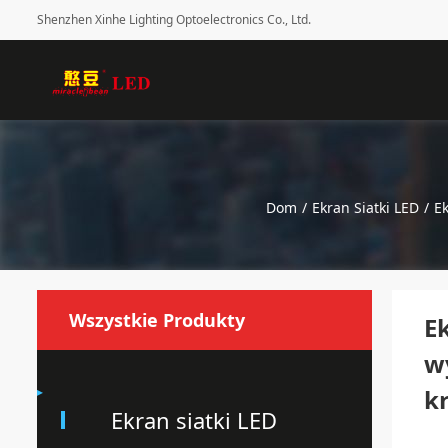
Shenzhen Xinhe Lighting Optoelectronics Co., Ltd.
Dom
/
Ekran Siatki LED
/
Ek
Wszystkie Produkty
Ek
w
k
Ekran siatki LED