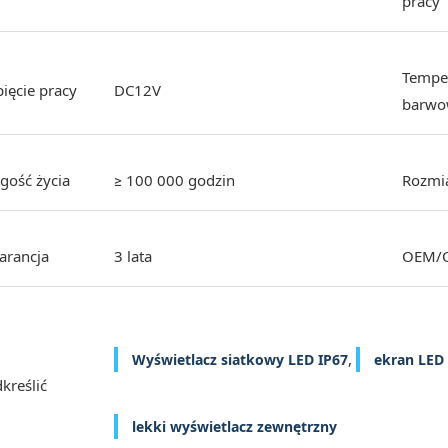
pracy
Tempe
ięcie pracy
DC12V
barwo
gość życia
≥ 100 000 godzin
Rozmia
arancja
3 lata
OEM/
,
Wyświetlacz siatkowy LED IP67
ekran LED 
kreślić
lekki wyświetlacz zewnętrzny