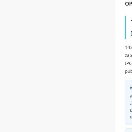
OP
143
zap
IP6
pub
W
z
k
u