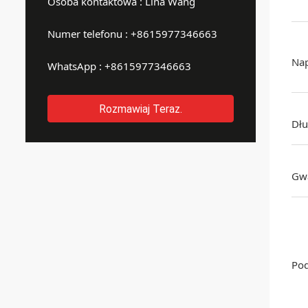
Osoba kontaktowa :
Lina Wang
Numer telefonu :
+8615977346663
Nap
WhatsApp :
+8615977346663
Rozmawiaj Teraz.
Dłu
Gw
Pod