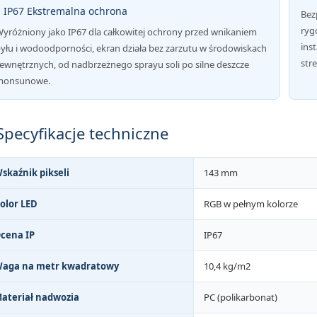
¢ IP67 Ekstremalna ochrona
Bez
ryg
yróżniony jako IP67 dla całkowitej ochrony przed wnikaniem
inst
yłu i wodoodporności, ekran działa bez zarzutu w środowiskach
stre
ewnętrznych, od nadbrzeżnego sprayu soli po silne deszcze
monsunowe.
Specyfikacje techniczne
skaźnik pikseli
143 mm
olor LED
RGB w pełnym kolorze
cena IP
IP67
aga na metr kwadratowy
10,4 kg/m2
ateriał nadwozia
PC (polikarbonat)