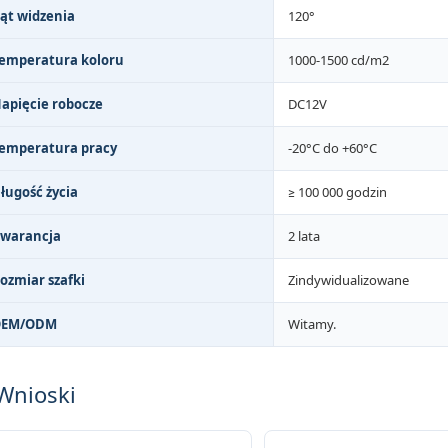
ąt widzenia
120°
emperatura koloru
1000-1500 cd/m2
apięcie robocze
DC12V
emperatura pracy
-20°C do +60°C
ługość życia
≥ 100 000 godzin
warancja
2 lata
ozmiar szafki
Zindywidualizowane
OEM/ODM
Witamy.
Wnioski