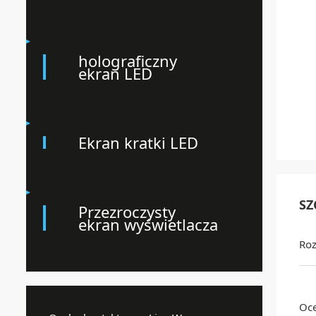
holograficzny
ekran LED
Ekran kratki LED
SZ
Przezroczysty
ekran wyświetlacza
Roz
Oce