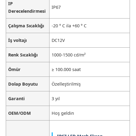
IP
IP67
Derecelendirmesi
Çalışma Sıcaklığı
-20 ° C ila +60 ° C
İş voltajı
DC12V
Renk Sıcaklığı
1000-1500 cd/m²
Ömür
≥ 100.000 saat
Dolap Boyutu
Özelleştirilmiş
Garanti
3 yıl
OEM/ODM
Hoş geldin