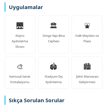
Uygulamalar
🌉
🏛️
⛲
Köprü
Simge Yapı Bina
Halk Meydanı ve
Aydınlatma
Cephesi
Plaza
Ekranı
🎨
🏟️
🏙️
Kamusal Sanat
Stadyum Dış
Şehir Manzarası
Enstalasyonu
Aydınlatma
Geliştirmesi
Sıkça Sorulan Sorular