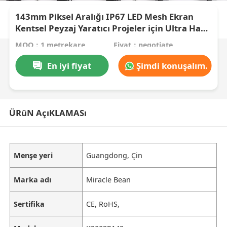
143mm Piksel Aralığı IP67 LED Mesh Ekran
Kentsel Peyzaj Yaratıcı Projeler için Ultra Hafif
Dış Mekan Büyük Ekran
MOQ：1 metrekare
Fiyat：negotiate
En iyi fiyat
Şimdi konuşalım.
ÜRüN AçıKLAMASı
Menşe yeri
Guangdong, Çin
Marka adı
Miracle Bean
Sertifika
CE, RoHS,