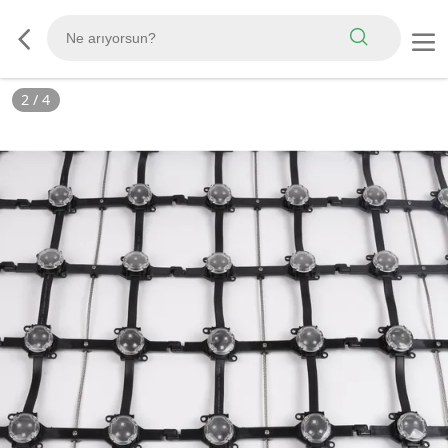
3
/
4