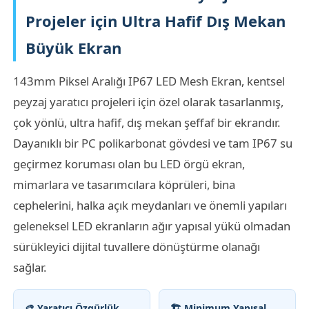
Projeler için Ultra Hafif Dış Mekan
Fabrika turu
Büyük Ekran
143mm Piksel Aralığı IP67 LED Mesh Ekran, kentsel
Kalite kontrolü
peyzaj yaratıcı projeleri için özel olarak tasarlanmış,
çok yönlü, ultra hafif, dış mekan şeffaf bir ekrandır.
Bize Ulaşın
Dayanıklı bir PC polikarbonat gövdesi ve tam IP67 su
geçirmez koruması olan bu LED örgü ekran,
Haberler
mimarlara ve tasarımcılara köprüleri, bina
cephelerini, halka açık meydanları ve önemli yapıları
Tüm servis talepleri
geleneksel LED ekranların ağır yapısal yükü olmadan
sürükleyici dijital tuvallere dönüştürme olanağı
Bir İndirim İste
sağlar.
LED örgü ekran
🎨 Yaratıcı Özgürlük
🏗️ Minimum Yapısal