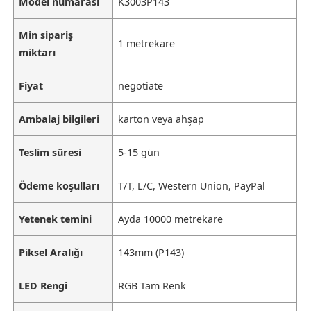
Model numarası
K3003P143
Min sipariş
1 metrekare
miktarı
Fiyat
negotiate
Ambalaj bilgileri
karton veya ahşap
Teslim süresi
5-15 gün
Ödeme koşulları
T/T, L/C, Western Union, PayPal
Yetenek temini
Ayda 10000 metrekare
Piksel Aralığı
143mm (P143)
LED Rengi
RGB Tam Renk