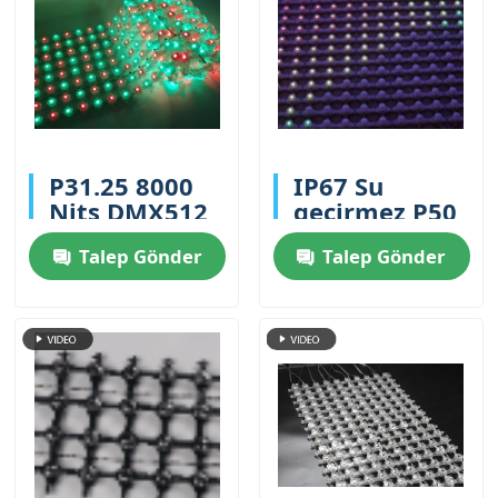
P31.25 8000
IP67 Su
Nits DMX512
geçirmez P50
SPI Çift
Tam Renkli
Talep Gönder
Talep Gönder
Kontrollu
Dışarıya
Enerji
Eğlenceli LED
Tasarrufu
Ağ Perde
Düşük Güçlü
Ekranı Bina
Dış LED Mesh
Cephesi
Ekranı