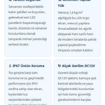
Yük
Tamamen özelleştirilebilir
LED örgü ekranı
kabin şekilleri ve boyutları,
Yalnızca 1,4 kg/m²
geleneksel sert LED
ağırlığıyla bu LED örgü
panellerin başaramayacağı
ekran, mevcut yapılara
LED şeffaf film ekranı
kavisli, düzensiz ve sanatsal
ihmal edilebilir bir ağırlık
kurulumlara olanak
ekleyerek hem tarihi hem
tanıyarak mimari yaratıcılığı
de modern binalarda pahalı
Şeffaf LED Ekran
serbest bırakır.
yapısal güçlendirme
ihtiyacını ortadan kaldırır.
Drone Uçan LED Ekran
💧 IP67 Üstün Koruma
🔌 Alçak Gerilim DC12V
holografik LED ekran
Toz girişine karşı tam
Güvenli düşük voltajlı
koruma ve su geçirmezlik
DC12V işletimi, kamuya açık
performansı için IP67
kentsel alanlarda ve yaya
LED ızgara ekranı
sınıfına sahip olan ekran,
bölgelerindeki kurulumlar
kıyılardaki tuz
için katı kamu güvenliği
serpintilerinden şiddetli
gereksinimlerini karşılar.
şeffaf ekran
muson yağmurlarına kadar