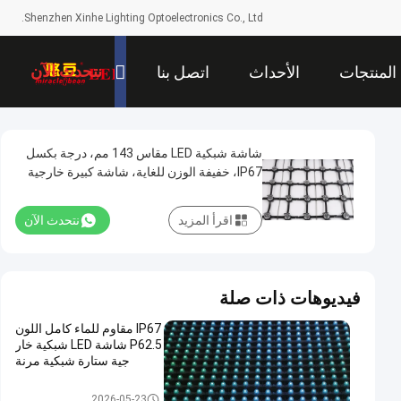
Shenzhen Xinhe Lighting Optoelectronics Co., Ltd.
نتحدث الآن
المنتجات
الأحداث
اتصل بنا
شاشة شبكية LED مقاس 143 مم، درجة بكسل
IP67، خفيفة الوزن للغاية، شاشة كبيرة خارجية
للمشاريع الإبداعية ذات المناظر الطبيعية الحضرية
اقرأ المزيد
نتحدث الآن
فيديوهات ذات صلة
IP67 مقاوم للماء كامل اللون
P62.5 شاشة LED شبكية خار
جية ستارة شبكية مرنة
LED شبكة الشاشة
2026-05-23