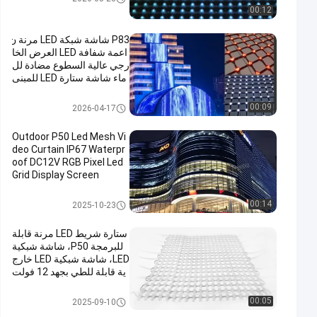
00:12
P83 شاشة شبكة LED مرنة ن
اعمة شفافة LED العرض الخا
رجي عالية السطوع مضادة لل
ماء شاشة ستارة LED للمبنى
واجهة الإعلام الجدار المسرح
خلفية العرض الإعلاني
LED شبكة الشاشة
00:09
2026-04-17
Outdoor P50 Led Mesh Vi
deo Curtain IP67 Waterpr
oof DC12V RGB Pixel Led
Grid Display Screen
LED شبكة الشاشة
00:14
2025-10-23
ستارة شريط LED مرنة قابلة
للبرمجة P50، شاشة شبكية
LED، شاشة شبكية LED خارج
ية قابلة للطي بجهد 12 فولت
تيار مستمر
LED شبكة الشاشة
00:05
2025-09-10