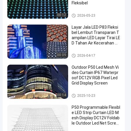
Fleksibel
Layar LED Mesh
00:12
2026-05-23
Layar Jala LED P83 Fleksi
bel Lembut Transparan T
ampilan LED Layar Tirai LE
D Tahan Air Kecerahan Ti
nggi Luar Ruangan untuk
Dinding Media Fasad Ban
Layar LED Mesh
00:09
2026-04-17
gunan Latar Panggung Ta
mpilan Iklan
Outdoor P50 Led Mesh Vi
deo Curtain IP67 Waterpr
oof DC12V RGB Pixel Led
Grid Display Screen
Layar LED Mesh
00:14
2025-10-23
P50 Programmable Flexibl
e LED Strip Curtain LED M
esh Display DC12V Foldab
le Outdoor Led Net Scree
n Curtain