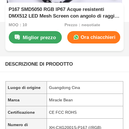
P167 SMD5050 RGB IP67 Acque resistenti
DMX512 LED Mesh Screen con angolo di raggio
di 160° per uso esterno
MOQ：10
Prezzo：negotiate
Ora chiacchieri
Miglior prezzo
DESCRIZIONE DI PRODOTTO
Luogo di origine
Guangdong Cina
Marca
Miracle Bean
Certificazione
CE FCC ROHS
Numero di
XH-CXG2001S-P167 ((RGB)