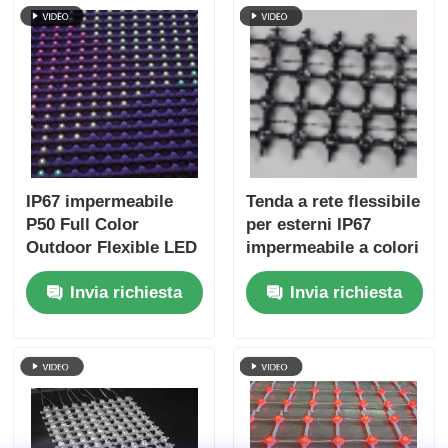
maglia
IP67 impermeabile
Tenda a rete flessibile
P50 Full Color
per esterni IP67
Outdoor Flexible LED
impermeabile a colori
Mesh Curtain Display
a LED P62.5 per la
Invia richiesta
Invia richiesta
per facciata di
progettazione scenica
edificio
e la decorazione di
edifici