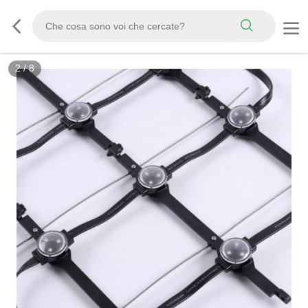
2
/
8