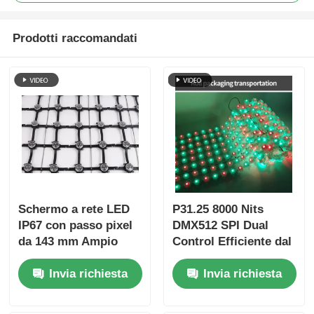
Prodotti raccomandati
Schermo a rete LED
P31.25 8000 Nits
IP67 con passo pixel
DMX512 SPI Dual
da 143 mm Ampio
Control Efficiente dal
display da esterno
punto di vista
Invia richiesta
Invia richiesta
ultraleggero per
energetico, a bassa
progetti creativi di
potenza, display
paesaggi urbani
esterno a LED a