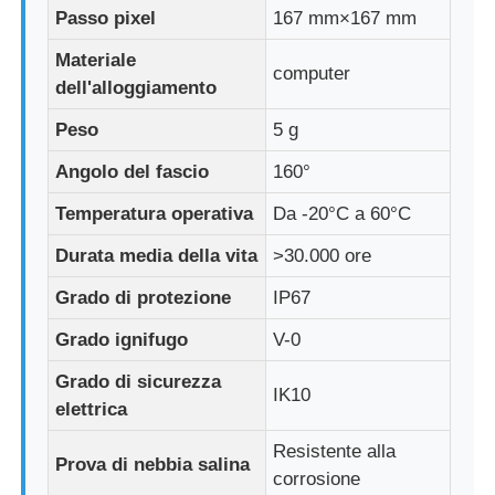
Passo pixel
167 mm×167 mm
Display a mesh a LED
Materiale
computer
dell'alloggiamento
Schermo del film trasparente a LED
Peso
5 g
Angolo del fascio
160°
Display LED trasparente
Temperatura operativa
Da -20°C a 60°C
Durata media della vita
>30.000 ore
Schermo LED Volante per Droni
Grado di protezione
IP67
schermo a led olografico
Grado ignifugo
V-0
Grado di sicurezza
IK10
Schermo della griglia a LED
elettrica
Resistente alla
Prova di nebbia salina
Schermo di visualizzazione trasparente
corrosione