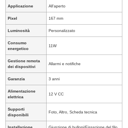
Applicazione
All'aperto
Pixel
167 mm
Luminosità
Personalizzato
Consumo
11W
energetico
Gestione remota
Allarmi e notifiche
dei dispositivi
Garanzia
3 anni
Alimentazione
12 V CC
elettrica
Supporti
Foto, Altro, Scheda tecnica
disponibili
Installazione
Giunzione di bulloni/Fissazione del filo