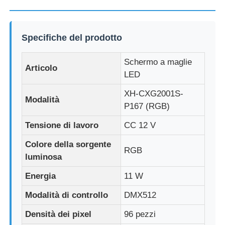
Fatory Tour
Specifiche del prodotto
Controllo di qualità
Schermo a maglie
Articolo
LED
Contattaci
XH-CXG2001S-
Modalità
P167 (RGB)
Notizie
Tensione di lavoro
CC 12 V
Colore della sorgente
RGB
Tutti i casi
luminosa
Energia
11 W
Chiedi un preventivo
Modalità di controllo
DMX512
Densità dei pixel
96 pezzi
Schermata a mesh a LED