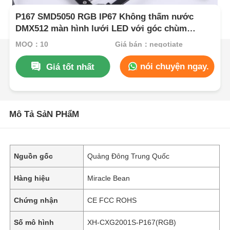
P167 SMD5050 RGB IP67 Không thấm nước
DMX512 màn hình lưới LED với góc chùm
quang 160 ° cho sử dụng ngoài trời
MOQ：10
Giá bán：negotiate
nói chuyện ngay.
Giá tốt nhất
Mô Tả SảN PHẩM
Nguồn gốc
Quảng Đông Trung Quốc
Hàng hiệu
Miracle Bean
Chứng nhận
CE FCC ROHS
Số mô hình
XH-CXG2001S-P167(RGB)