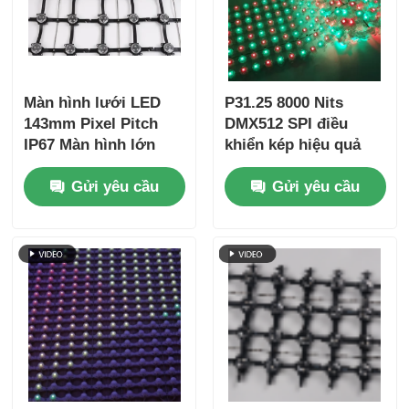
Màn hình lưới LED
P31.25 8000 Nits
143mm Pixel Pitch
DMX512 SPI điều
IP67 Màn hình lớn
khiển kép hiệu quả
ngoài trời siêu nhẹ
năng lượng màn hình
Gửi yêu cầu
Gửi yêu cầu
cho các dự án sáng
màn hình LED ngoài
tạo cảnh quan đô thị
trời điện năng thấp