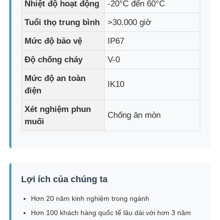
Nhiệt độ hoạt động
-20°C đến 60°C
Tuổi thọ trung bình
>30.000 giờ
Hiển thị lưới LED
Mức độ bảo vệ
IP67
Màn hình phim trong suốt LED
Độ chống cháy
V-0
Mức độ an toàn
IK10
Màn hình LED trong suốt
điện
Xét nghiệm phun
Chống ăn mòn
Màn hình LED bay bằng Drone
muối
Màn hình LED ba chiều
Lợi ích của chúng ta
Màn hình lưới tản nhiệt LED
Hơn 20 năm kinh nghiệm trong ngành
Màn hình hiển thị trong suốt
Hơn 100 khách hàng quốc tế lâu dài với hơn 3 năm