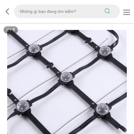
2
/
8