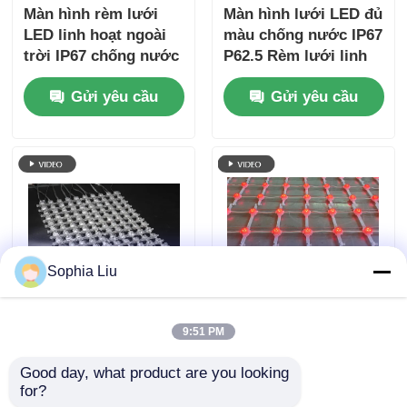
Màn hình rèm lưới
Màn hình lưới LED đủ
LED linh hoạt ngoài
màu chống nước IP67
trời IP67 chống nước
P62.5 Rèm lưới linh
P50 đủ màu cho mặt
hoạt ngoài trời để
Gửi yêu cầu
Gửi yêu cầu
tiền tòa nhà
thiết kế sân khấu và
trang trí tòa nhà
Sophia Liu
Màn hình lưới LED
Màn hình lưới LED
9:51 PM
RGB chống nước P50
Pixel Pitch 143mm
Good day, what product are you looking 
10000nits IP67 cho
IP67 Màn hình lớn
for?
quảng cáo mặt tiền
ngoài trời chống