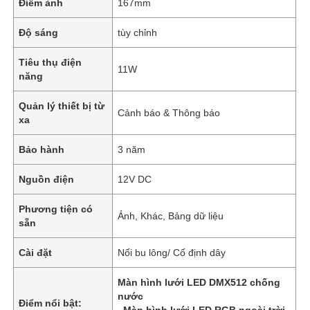
Điểm ảnh
167mm
Độ sáng
tùy chỉnh
Tiêu thụ điện
11W
năng
Quản lý thiết bị từ
Cảnh báo & Thông báo
xa
Bảo hành
3 năm
Nguồn điện
12V DC
Phương tiện có
Ảnh, Khác, Bảng dữ liệu
sẵn
Cài đặt
Nối bu lông/ Cố định dây
Màn hình lưới LED DMX512 chống
nước
Điểm nổi bật:
,
Màn hình lưới LED RGB ngoài trời
,