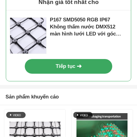
Nhận giá tốt nhất cho
P167 SMD5050 RGB IP67
Không thấm nước DMX512
màn hình lưới LED với góc
chùm quang 160 ° cho sử dụng
ngoài trời
Tiếp tục
Sản phẩm khuyến cáo