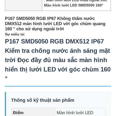
Màn hình lưới LED SMD5050 160°
P167 SMD5050 RGB IP67 Không thấm nước
DMX512 màn hình lưới LED với góc chùm quang
160 ° cho sử dụng ngoài trời
Sự miêu tả:
P167 SMD5050 RGB DMX512 IP67
Kiểm tra chống nước ánh sáng mặt
trời Đọc đầy đủ màu sắc màn hình
hiển thị lưới LED với góc chùm 160
°
Trang chủ
Các sản phẩm
Thông số kỹ thuật sản phẩm
Điểm
Màn hình lưới LED
Về Chúng Tôi