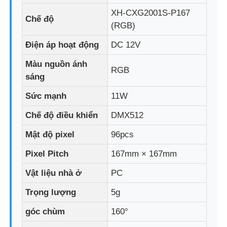
XH-CXG2001S-P167
Chế độ
(RGB)
Tham quan nhà máy
Điện áp hoạt động
DC 12V
Kiểm soát chất lượng
Màu nguồn ánh
RGB
sáng
Liên hệ với chúng tôi
Sức mạnh
11W
Chế độ điều khiển
DMX512
Tin tức
Mật độ pixel
96pcs
Pixel Pitch
167mm × 167mm
Tất cả các trường hợp
Vật liệu nhà ở
PC
Yêu cầu báo giá
Trọng lượng
5g
góc chùm
160°
Màn hình lưới LED