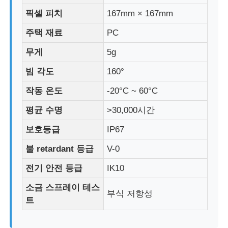
픽셀 피치
167mm × 167mm
공장 투어
주택 재료
PC
무게
5g
품질 관리
빔 각도
160°
작동 온도
-20°C ~ 60°C
문의하기
평균 수명
>30,000시간
뉴스
보호등급
IP67
불 retardant 등급
V-0
모든 케이스
전기 안전 등급
IK10
소금 스프레이 테스
견적 요청
부식 저항성
트
LED 메쉬 화면