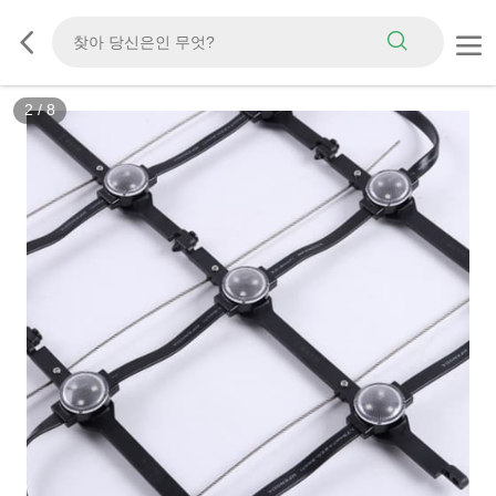
2
/
8