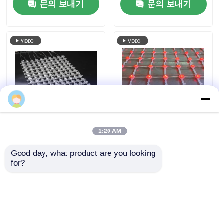
문의 보내기
문의 보내기
쉬 커튼
Sophia Liu
P50 10000nits IP67 방
143mm 화소 피치 LED
1:20 AM
수 RGB LED Mesh 스
망사형 화면 IP67 도시
Good day, what product are you looking 
크린
야경 문화 관광 사업을
for?
위한 방수 큰 옥외 전시
문의 보내기
문의 보내기
홈
사이트맵
연락처
Desktop Site