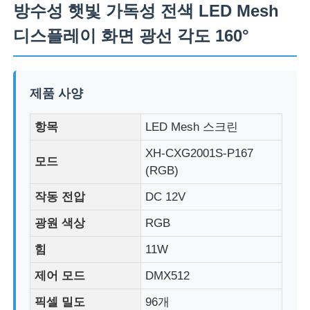
방수성 햇빛 가독성 전색 LED Mesh
디스플레이 화면 광선 각도 160°
제품 사양
항목
LED Mesh 스크린
XH-CXG2001S-P167
모드
(RGB)
작동 전압
DC 12V
홈
광원 색상
RGB
힘
11W
제품
제어 모드
DMX512
픽셀 밀도
96개
회사 소개