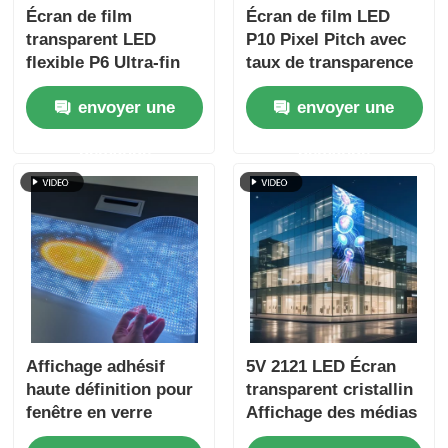
Écran de film
Écran de film LED
transparent LED
P10 Pixel Pitch avec
flexible P6 Ultra-fin
taux de transparence
écran en verre pour
de 80% et puissance
envoyer une
envoyer une
vitrine de centre
maximale de 300W
commercial Publicité
pour la publicité du
demande
demande
au détail
centre commercial
Affichage adhésif
5V 2121 LED Écran
haute définition pour
transparent cristallin
fenêtre en verre
Affichage des médias
numériques clairs