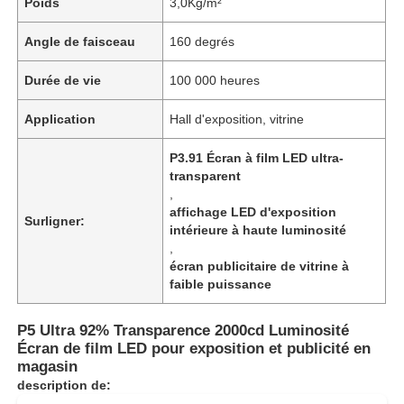
Poids
3,0Kg/m²
Angle de faisceau
160 degrés
Durée de vie
100 000 heures
Application
Hall d'exposition, vitrine
P3.91 Écran à film LED ultra-
transparent
,
affichage LED d'exposition
Surligner:
intérieure à haute luminosité
,
écran publicitaire de vitrine à
Accueil
faible puissance
P5 Ultra 92% Transparence 2000cd Luminosité
Produits
Écran de film LED pour exposition et publicité en
magasin
description de:
À propos de nous