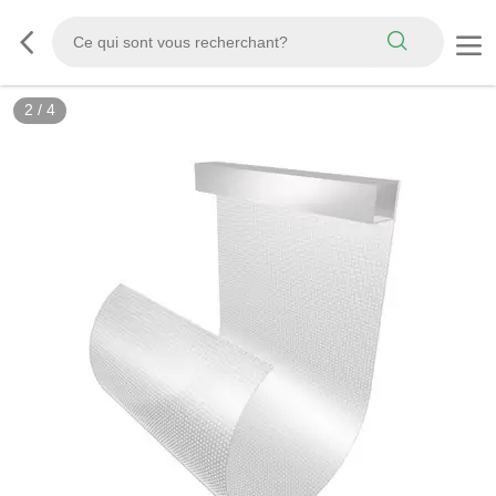
2
/
4