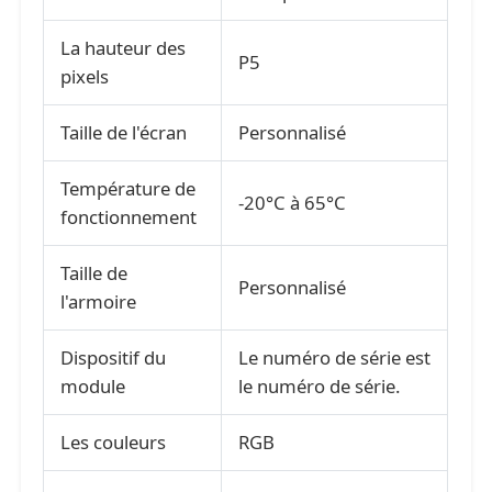
La hauteur des
Affichage en maille LED
P5
pixels
Écran de film transparent LED
Taille de l'écran
Personnalisé
Température de
Affichage LED transparent
-20°C à 65°C
fonctionnement
Écran LED volant pour drone
Taille de
Personnalisé
l'armoire
Écran à LED holographique
Dispositif du
Le numéro de série est
module
le numéro de série.
Écran de calandre LED
Les couleurs
RGB
Écran d'affichage transparent