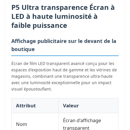
P5 Ultra transparence Écran à
LED à haute luminosité à
Visite d'usine
faible puissance
Contrôle de qualité
Affichage publicitaire sur le devant de la
boutique
Nous contacter
Écran de film LED transparent avancé conçu pour les
espaces d'exposition haut de gamme et les vitrines de
Nouvelles
magasins, combinant une transparence ultra-haute
avec une luminosité exceptionnelle pour un impact
visuel époustouflant.
Tous les cas
Attribut
Valeur
Demander un devis
Écran d'affichage
Nom
Écran de maillage LED
transparent