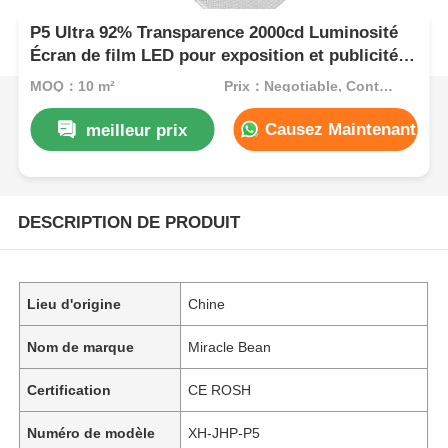
P5 Ultra 92% Transparence 2000cd Luminosité
Écran de film LED pour exposition et publicité
en magasin
MOQ：10 m²
Prix：Negotiable, Contact for Quote
Causez Maintenant
meilleur prix
DESCRIPTION DE PRODUIT
Lieu d'origine
Chine
Nom de marque
Miracle Bean
Certification
CE ROSH
Numéro de modèle
XH-JHP-P5