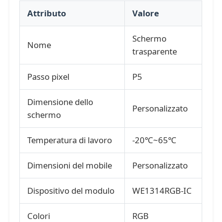
Attributo
Valore
Display a mesh a LED
Schermo
Nome
trasparente
Schermo del film trasparente a LED
Passo pixel
P5
Display LED trasparente
Dimensione dello
Personalizzato
schermo
Schermo LED Volante per Droni
Temperatura di lavoro
-20℃~65℃
schermo a led olografico
Dimensioni del mobile
Personalizzato
Schermo della griglia a LED
Dispositivo del modulo
WE1314RGB-IC
Schermo di visualizzazione trasparente
Colori
RGB