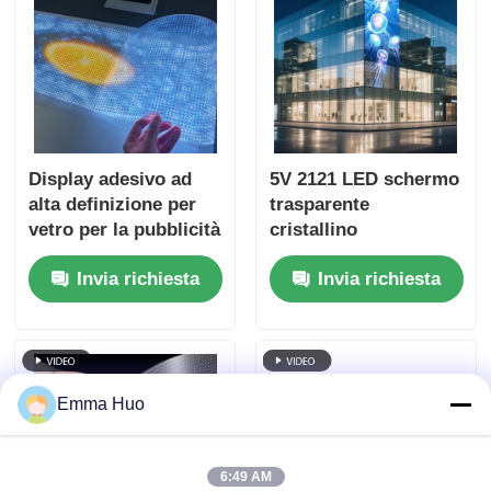
Display adesivo ad
5V 2121 LED schermo
alta definizione per
trasparente
vetro per la pubblicità
cristallino
nei negozi al
trasparente schermo
Invia richiesta
Invia richiesta
dettaglio
multimediale digitale
per il commercio al
dettaglio vetrina
centro espositivo
aeroporto terminale e
Emma Huo
vetrina di lusso
6:49 AM