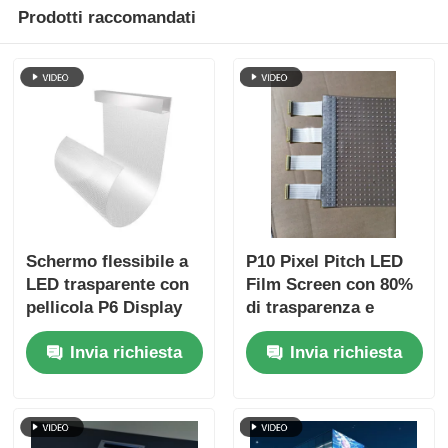
Prodotti raccomandati
Schermo flessibile a
P10 Pixel Pitch LED
LED trasparente con
Film Screen con 80%
pellicola P6 Display
di trasparenza e
in vetro ultra sottile
300W di potenza
Invia richiesta
Invia richiesta
per pubblicità al
massima per la
dettaglio in vetrine di
pubblicità del centro
centri commerciali
commerciale