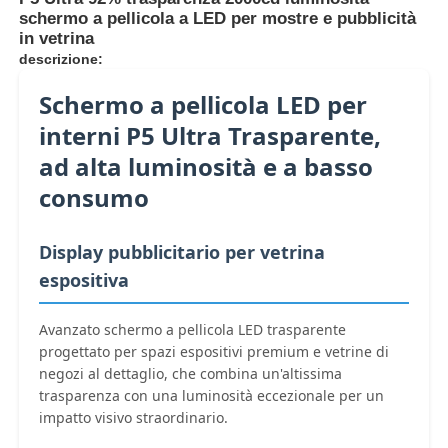
schermo a pellicola a LED per mostre e pubblicità
in vetrina
Fatory Tour
descrizione:
Schermo a pellicola LED per
Controllo di qualità
interni P5 Ultra Trasparente,
ad alta luminosità e a basso
Contattaci
consumo
Notizie
Display pubblicitario per vetrina
espositiva
Tutti i casi
Avanzato schermo a pellicola LED trasparente
progettato per spazi espositivi premium e vetrine di
negozi al dettaglio, che combina un'altissima
Chiedi un preventivo
trasparenza con una luminosità eccezionale per un
impatto visivo straordinario.
Schermata a mesh a LED