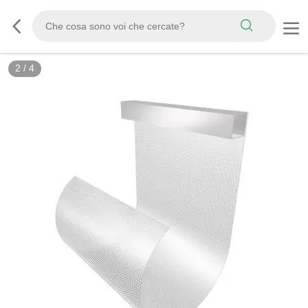
2
/
4