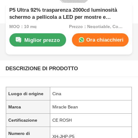
P5 Ultra 92% trasparenza 2000cd luminosità
schermo a pellicola a LED per mostre e
pubblicità in vetrina
MOQ：10 mq
Prezzo：Negotiable, Contact for Quote
Ora chiacchieri
Miglior prezzo
DESCRIZIONE DI PRODOTTO
Luogo di origine
Cina
Marca
Miracle Bean
Certificazione
CE ROSH
Numero di
XH-JHP-P5