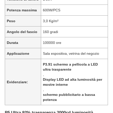
Potenza massima
600W/PCS
Peso
3,0 Kg/m²
Angolo del fascio
160 gradi
Durata
100000 ore
Applicazione
Sala espositiva, vetrina del negozio
P3.91 schermo a pellicola a LED
ultra trasparente
,
Casa.
Display LED ad alta luminosità per
Evidenziare:
mostre interne
,
schermo pubblicitario a bassa
Prodotti
potenza
Chi Siamo
P5 Ultra 92% trasparenza 2000cd luminosità