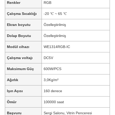
Renkler
RGB
Çalışma Sıcaklığı
-20 ℃ ~ 65 ℃
Ekran boyutu
Özelleştirilmiş
Dolap Boyutu
Özelleştirilmiş
Modül cihazı
WE1314RGB-IC
Çalışma voltajı
DC5V
Maksimum Güç
600W/PCS
Ağırlık
3,0Kg/m²
Işın Açısı
160 derece
Ömür
100000 saat
Başvuru
Sergi Salonu, Vitrin Penceresi