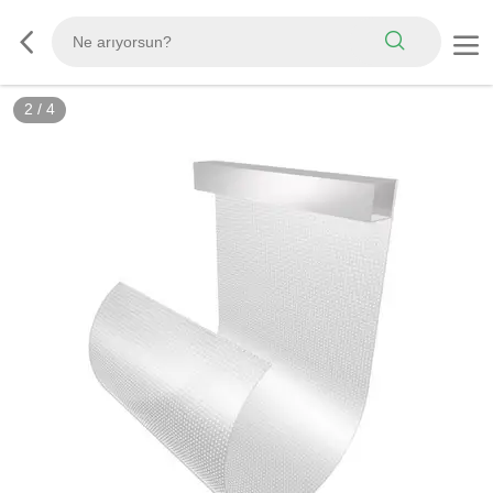
2
/
4