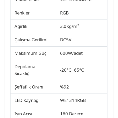
Renkler
RGB
LED örgü ekranı
Ağırlık
3,0Kg/m²
LED şeffaf film ekranı
Çalışma Gerilimi
DC5V
Şeffaf LED Ekran
Maksimum Güç
600W/adet
Drone Uçan LED Ekran
Depolama
-20°C~65°C
Sıcaklığı
holografik LED ekran
Şeffaflık Oranı
%92
LED ızgara ekranı
LED Kaynağı
WE1314RGB
Işın Açısı
160 Derece
şeffaf ekran