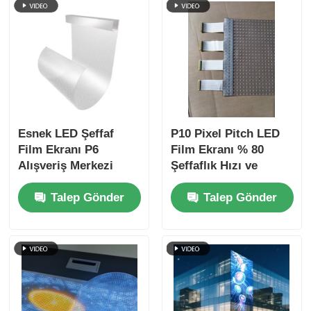
Esnek LED Şeffaf
P10 Pixel Pitch LED
Film Ekranı P6
Film Ekranı % 80
Alışveriş Merkezi
Şeffaflık Hızı ve
Pencere Perakende
Alışveriş Merkezi
Talep Gönder
Talep Gönder
Reklamı için Ultra
Reklamı için 300W
İnce Cam Ekranı
Max Güç