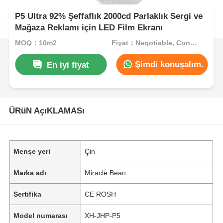
P5 Ultra 92% Şeffaflık 2000cd Parlaklık Sergi ve
Mağaza Reklamı için LED Film Ekranı
MOQ：10m2
Fiyat：Negotiable, Contact for Quote
Şimdi konuşalım.
En iyi fiyat
ÜRüN AçıKLAMASı
Menşe yeri
Çin
Marka adı
Miracle Bean
Sertifika
CE ROSH
Model numarası
XH-JHP-P5