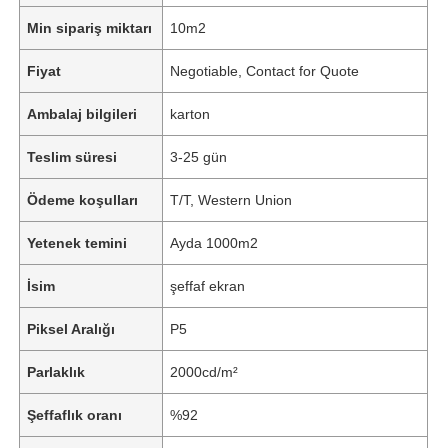
Min sipariş miktarı
10m2
Fiyat
Negotiable, Contact for Quote
Ambalaj bilgileri
karton
Teslim süresi
3-25 gün
Ödeme koşulları
T/T, Western Union
Yetenek temini
Ayda 1000m2
İsim
şeffaf ekran
Piksel Aralığı
P5
Parlaklık
2000cd/m²
Şeffaflık oranı
%92