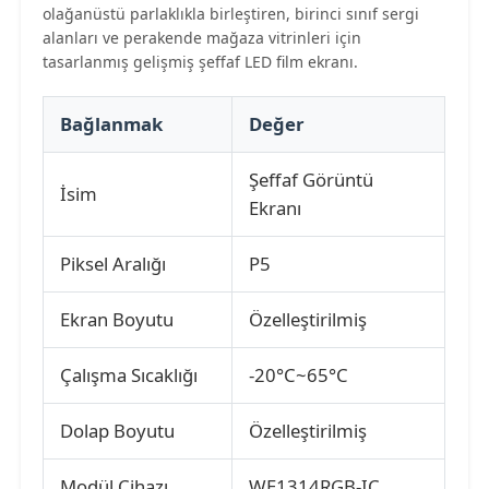
olağanüstü parlaklıkla birleştiren, birinci sınıf sergi
alanları ve perakende mağaza vitrinleri için
tasarlanmış gelişmiş şeffaf LED film ekranı.
Fabrika turu
Bağlanmak
Değer
Kalite kontrolü
Şeffaf Görüntü
İsim
Bize Ulaşın
Ekranı
Piksel Aralığı
P5
Haberler
Ekran Boyutu
Özelleştirilmiş
Tüm servis talepleri
Çalışma Sıcaklığı
-20°C~65°C
Bir İndirim İste
Dolap Boyutu
Özelleştirilmiş
LED örgü ekran
Modül Cihazı
WE1314RGB-IC