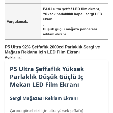
P3.91 ultra şeffaf LED film ekranı
,
Yüksek parlaklıklı kapalı sergi LED
ekranı
Vurgulamak:
,
Düşük güçlü mağaza penceresi
reklam ekranı
P5 Ultra 92% Şeffaflık 2000cd Parlaklık Sergi ve
Mağaza Reklamı için LED Film Ekranı
Açıklama:
P5 Ultra Şeffaflık Yüksek
Parlaklık Düşük Güçlü İç
Ana Sayfa
Mekan LED Film Ekranı
Ürünler
Sergi Mağazası Reklam Ekranı
Çarpıcı görsel etki için ultra yüksek şeffaflığı
Hakkımızda