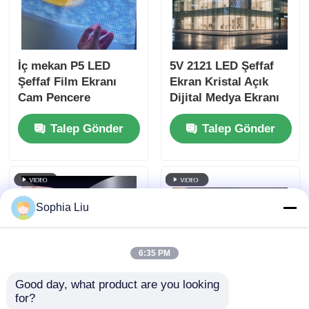
İç mekan P5 LED
5V 2121 LED Şeffaf
Şeffaf Film Ekranı
Ekran Kristal Açık
Cam Pencere
Dijital Medya Ekranı
Perakende Mağazası
Perakende Mağaza
Talep Gönder
Talep Gönder
Reklamı için Yüksek
Önü Cam Sergi
Kararlılıklı Yapıştırıcı
Merkezi Havaalanı
Ekran
Terminalı ve Lüks
Marka Vitrin
Sophia Liu
6:35 PM
Good day, what product are you looking 
for?
6mm Ultra İnce RGB
P20 Yüksek