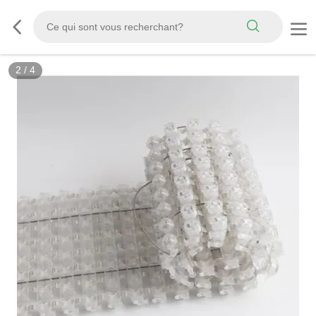
2
/
4