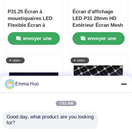
P31.25 Écran à
Écran d'affichage
moustiquaires LED
LED P31 20mm HD
Flexible Écran à
Extérieur Écran Mesh
moustiquaires LED
Vidéo Mur Écran
envoyer une
envoyer une
Publicité Écran mural
Extérieur Full Color
à moustiquaires LED
Thin Ledwall
demande
demande
extérieur étanche
Personnalisé pour
Concert de Scène
Emma Huo
7:51 AM
Écran LED maillé
P125 Custom Size
Good day, what product are you looking 
43W P83 RGB DC12V
Outdoor LED Mesh
for?
IP67 Écran extérieur
Screen for Stadium