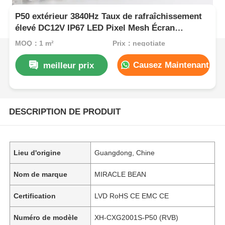
P50 extérieur 3840Hz Taux de rafraîchissement
élevé DC12V IP67 LED Pixel Mesh Écran
d'affichage multimédia PVC flexible
MOQ：1 m²
Prix：negotiate
Causez Maintenant
meilleur prix
DESCRIPTION DE PRODUIT
Lieu d'origine
Guangdong, Chine
Nom de marque
MIRACLE BEAN
Certification
LVD RoHS CE EMC CE
Numéro de modèle
XH-CXG2001S-P50 (RVB)