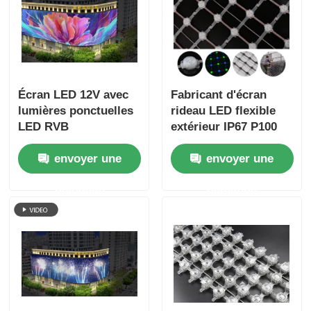
Écran LED 12V avec
Fabricant d'écran
lumières ponctuelles
rideau LED flexible
LED RVB
extérieur IP67 P100
programmables
Rideau en maille LED
envoyer une
envoyer une
Affichage numérique
personnalisé
extérieur flexible
demande
demande
pour bâtiments
emblématiques
Événements Scène et
publicité
commerciale