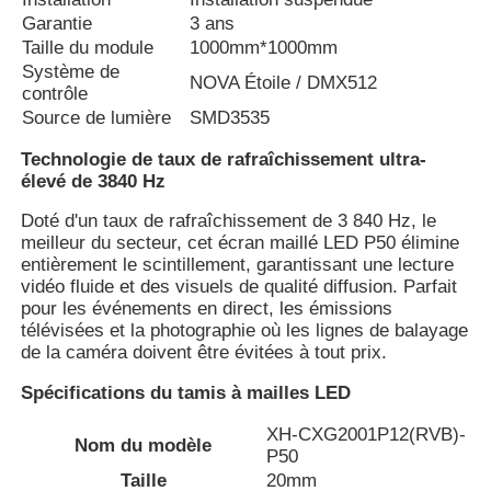
Garantie
3 ans
Taille du module
1000mm*1000mm
Visite d'usine
Système de
NOVA Étoile / DMX512
contrôle
Source de lumière
SMD3535
Contrôle de qualité
Technologie de taux de rafraîchissement ultra-
élevé de 3840 Hz
Nous contacter
Doté d'un taux de rafraîchissement de 3 840 Hz, le
meilleur du secteur, cet écran maillé LED P50 élimine
entièrement le scintillement, garantissant une lecture
Nouvelles
vidéo fluide et des visuels de qualité diffusion. Parfait
pour les événements en direct, les émissions
télévisées et la photographie où les lignes de balayage
Tous les cas
de la caméra doivent être évitées à tout prix.
Spécifications du tamis à mailles LED
Demander un devis
XH-CXG2001P12(RVB)-
Nom du modèle
P50
Écran de maillage LED
Taille
20mm