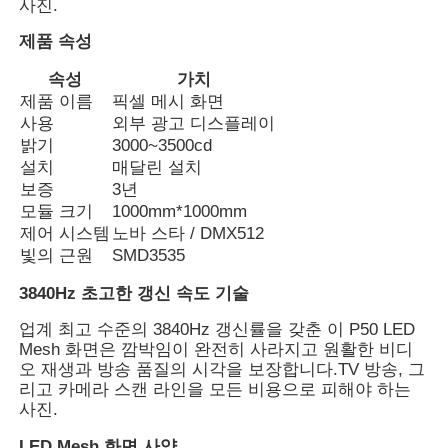
사진.
제품 속성
속성
가치
제품 이름
픽셀 메시 화면
사용
외부 광고 디스플레이
밝기
3000~3500cd
설치
매달린 설치
보증
3년
모듈 크기
1000mm*1000mm
제어 시스템
노바 스타 / DMX512
빛의 근원
SMD3535
3840Hz 초고한 갱신 속도 기술
홈
업계 최고 수준의 3840Hz 갱신률을 갖춘 이 P50 LED
Mesh 화면은 깜박임이 완전히 사라지고 원활한 비디
오 재생과 방송 품질의 시각을 보장합니다.TV 방송, 그
제품
리고 카메라 스캔 라인을 모든 비용으로 피해야 하는
사진.
회사 소개
LED Mesh 화면 사양