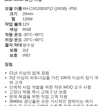
모델 이름
XH-CXG2001P12 ((RGB) -P50
공장 투어
크기
20mm
힘
120W
작업 볼트
12V
품질 관리
색상
RGB
작동 온도
-20°C~60°C
저장 온도
-20°C~60°C
문의하기
철자 막대
방수성
보증
3년
보호
IP67
뉴스
장점
21년 이상의 업계 경험
모든 케이스
3년 이상의 파트너십을 가진 100개 이상의 장기 국
제 고객
단계적 사업 개발을 위한 작은 MOQ 요구 사항
견적 요청
고장난 제품 즉시 교체 2 년 보증
문제 해결을 위한 직접 고객 지원
3840Hz 갱신율은 모든 가시적인 깜박이는 제거
LED 메쉬 화면