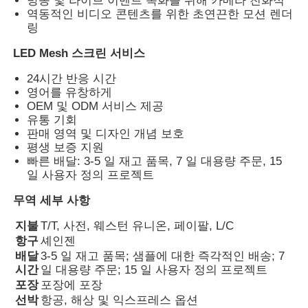
방송 및 라이브 이벤트 녹화를 위해 카메라 친화적
역동적인 비디오 콘텐츠를 위한 초연끈한 모션 렌더
링
LED 메쉬 디스플레이
LED Mesh 스크린 서비스
24시간 반응 시간
투명 필름 화면을 LED
영어를 유창하게
OEM 및 ODM 서비스 제공
유통 기회
투명한 LED 디스플레이
판매 영역 및 디자인 개념 보호
평생 보증 지원
빠른 배달: 3-5 일 재고 품목, 7 일 대용량 주문, 15
드론 비행 LED 스크린
일 사용자 정의 프로젝트
무역 세부 사항
자필 지도된 스크린
지불
T/T, 사전, 웨스턴 유니온, 페이팔, L/C
항구
셰인젠
LED 그릴 화면
배달
3-5 일 재고 품목; 샘플에 대한 즉각적인 배송; 7
시간
일 대용량 주문; 15 일 사용자 정의 프로젝트
포장
포장에 포장
투명 디스플레이 화면
선박
항공, 해상 및 익스프레스 옵션