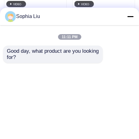
Sophia Liu
11:11 PM
Good day, what product are you looking 
for?
LED Mesh Screen
P125 Custom Size
43W P83 RGB DC12V
Outdoor LED Mesh
IP67 유연한 야외 LED
Screen for Stadium
화면 솔루션 광고
Shopping MallAirport
문의 보내기
문의 보내기
Advertising Media
Display
홈
사이트맵
연락처
Desktop Site
사이트 지도
개인 정보 정책