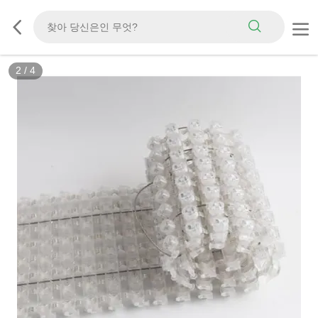
2
/
4