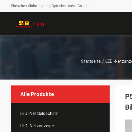
Shenzhen Xinhe Lighting Optoelectronics Co., Ltd.
Startseite
/
LED -Netzanz
Alle Produkte
P
Bi
LED -Netzbildschirm
LED -Netzanzeige