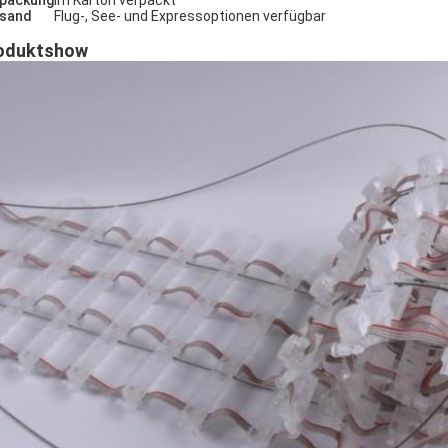
packung
Im Karton verpackt
sand
Flug-, See- und Expressoptionen verfügbar
oduktshow