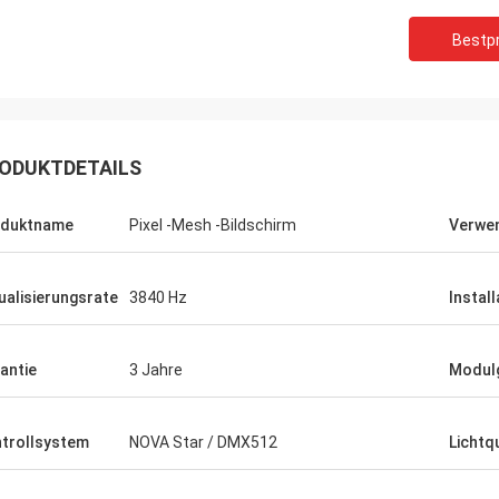
Bestpr
ODUKTDETAILS
oduktname
Pixel -Mesh -Bildschirm
Verwe
ualisierungsrate
3840 Hz
Install
antie
3 Jahre
Modul
trollsystem
NOVA Star / DMX512
Lichtq