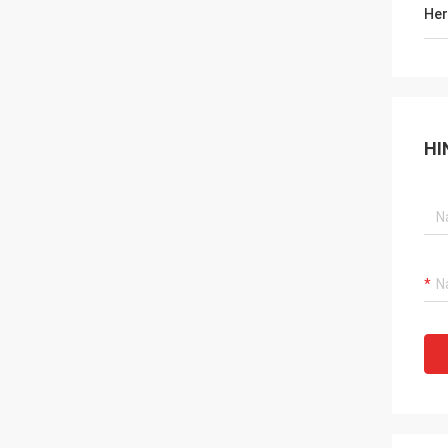
Her
HI