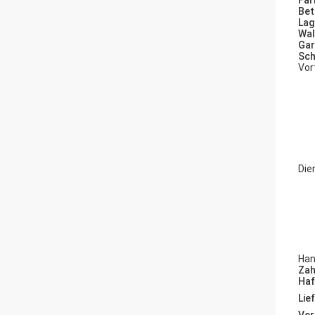
Far
Bet
Lag
Wal
Gar
Sch
Vor
Die
Han
Zah
Haf
Lie