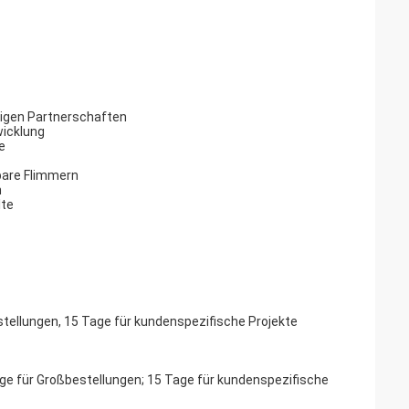
hrigen Partnerschaften
wicklung
e
tbare Flimmern
n
lte
estellungen, 15 Tage für kundenspezifische Projekte
Tage für Großbestellungen; 15 Tage für kundenspezifische