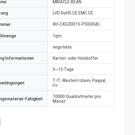
ame
MIRACLE BEAN
erung
LVD RoHS CE EMC CE
XH-CXG2001S-P50(RGB）
ummer
ellmenge
1qm
negotiate
ng Informationen
Karton- oder Holzkoffer
5~15 Tage
T/T, Western Union, Paypal,
bedingungen
l/c
10000 Quadratmeter pro
gsmaterial-Fähigkeit
Monat