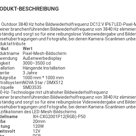
ODUKT-BESCHREIBUNG
 Outdoor 3840 Hz hohe Bildwiederholfrequenz DC12 V IP67 LED-Pixel-M
 einer branchenführenden Bildwiederholfrequenz von 3840 Hz eliminie
lständig und sorgt so für eine reibungslose Videowiedergabe und Bilder
nsehübertragungen und Fotografie, bei denen Kamera-Scanlinien unb
duktattribute
ribut
Wert
duktname
Pixel-Mesh-Bildschirm
rwendung
Außenwerbedisplay
igkeit
3000–3500 cd
allation
Hängende Installation
antie
3 Jahre
ulgröße
1000 mm * 1000 mm
trollsystem
NOVA Star / DMX512
htquelle
SMD3535
0-Hz-Technologie mit ultrahoher Bildwiederholfrequenz
 einer branchenführenden Bildwiederholfrequenz von 3840 Hz eliminie
lständig und sorgt so für eine reibungslose Videowiedergabe und Bilder
nsehübertragungen und Fotografie, bei denen Kamera-Scanlinien unb
zifikationen des LED-Mesh-Bildschirms
dellname
XH-CXG2001P12(RGB)-P50
öße
20mm
stung
120W
eitsvolt
12V