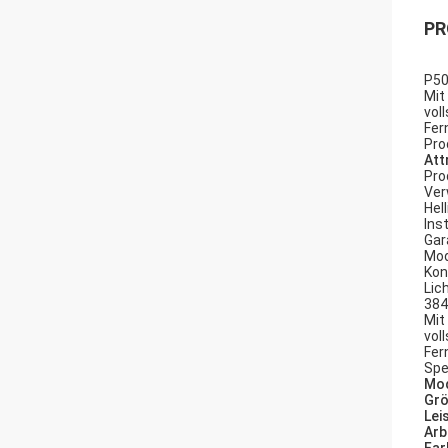
PR
P50
Mit
vol
Fer
Pro
Att
Pro
Ve
Hell
Inst
Gar
Mod
Kon
Lic
384
Mit
vol
Fer
Spe
Mo
Gr
Lei
Arb