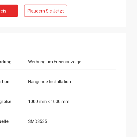
eis
Plaudern Sie Jetzt
ndung
Werbung- im Freienanzeige
ation
Hängende Installation
größe
1000 mm × 1000 mm
uelle
SMD3535