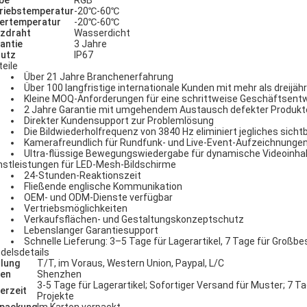
be
RGB
riebstemperatur
-20℃-60℃
ertemperatur
-20℃-60℃
zdraht
Wasserdicht
antie
3 Jahre
utz
IP67
teile
Über 21 Jahre Branchenerfahrung
Über 100 langfristige internationale Kunden mit mehr als dreijä
Kleine MOQ-Anforderungen für eine schrittweise Geschäftsent
2 Jahre Garantie mit umgehendem Austausch defekter Produkt
Direkter Kundensupport zur Problemlösung
Die Bildwiederholfrequenz von 3840 Hz eliminiert jegliches sich
Kamerafreundlich für Rundfunk- und Live-Event-Aufzeichnunge
Ultra-flüssige Bewegungswiedergabe für dynamische Videoinha
nstleistungen für LED-Mesh-Bildschirme
24-Stunden-Reaktionszeit
Fließende englische Kommunikation
OEM- und ODM-Dienste verfügbar
Vertriebsmöglichkeiten
Verkaufsflächen- und Gestaltungskonzeptschutz
Lebenslanger Garantiesupport
Schnelle Lieferung: 3–5 Tage für Lagerartikel, 7 Tage für Großb
delsdetails
lung
T/T, im Voraus, Western Union, Paypal, L/C
en
Shenzhen
3-5 Tage für Lagerartikel; Sofortiger Versand für Muster; 7 
ferzeit
Projekte